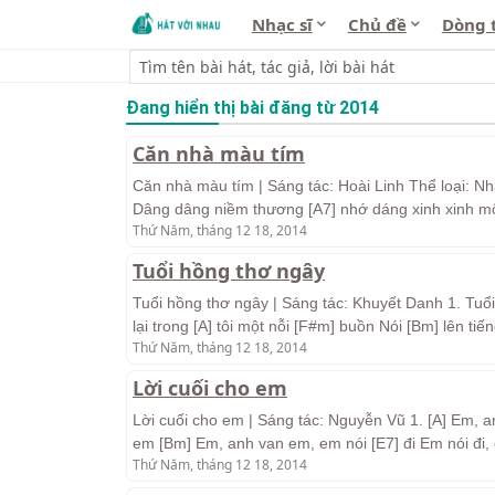
Nhạc sĩ
Chủ đề
Dòng 
Đang hiển thị bài đăng từ 2014
Căn nhà màu tím
Căn nhà màu tím | Sáng tác: Hoài Linh Thể loại: Nhạ
Dâng dâng niềm thương [A7] nhớ dáng xinh xinh m
Thứ Năm, tháng 12 18, 2014
Tuổi hồng thơ ngây
Tuổi hồng thơ ngây | Sáng tác: Khuyết Danh 1. Tuổi
lại trong [A] tôi một nỗi [F#m] buồn Nói [Bm] lên t
Thứ Năm, tháng 12 18, 2014
Lời cuối cho em
Lời cuối cho em | Sáng tác: Nguyễn Vũ 1. [A] Em, a
em [Bm] Em, anh van em, em nói [E7] đi Em nói đi,
Thứ Năm, tháng 12 18, 2014