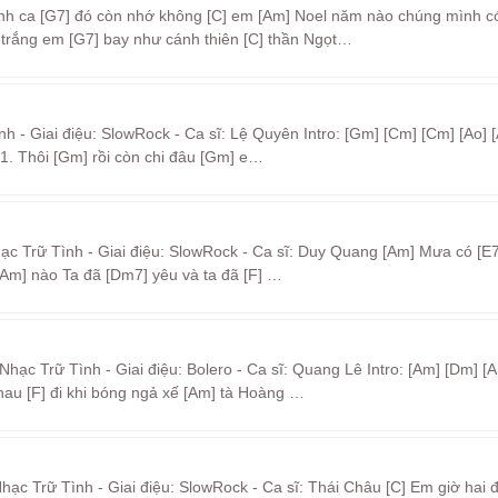
ánh ca [G7] đó còn nhớ không [C] em [Am] Noel năm nào chúng mình có
 trắng em [G7] bay như cánh thiên [C] thần Ngọt…
nh - Giai điệu: SlowRock - Ca sĩ: Lệ Quyên Intro: [Gm] [Cm] [Cm] [Ao] [
] 1. Thôi [Gm] rồi còn chi đâu [Gm] e…
hạc Trữ Tình - Giai điệu: SlowRock - Ca sĩ: Duy Quang [Am] Mưa có [E7
[Am] nào Ta đã [Dm7] yêu và ta đã [F] …
hạc Trữ Tình - Giai điệu: Bolero - Ca sĩ: Quang Lê Intro: [Am] [Dm] [
hau [F] đi khi bóng ngả xế [Am] tà Hoàng …
Nhạc Trữ Tình - Giai điệu: SlowRock - Ca sĩ: Thái Châu [C] Em giờ hai 