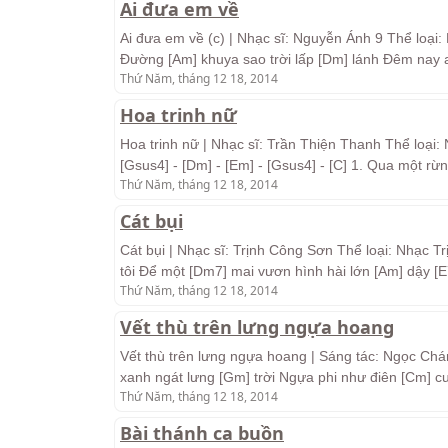
Ai đưa em về
Ai đưa em về (c) | Nhạc sĩ: Nguyễn Ánh 9 Thể loại: 
Đường [Am] khuya sao trời lấp [Dm] lánh Đêm nay
Thứ Năm, tháng 12 18, 2014
Hoa trinh nữ
Hoa trinh nữ | Nhạc sĩ: Trần Thiện Thanh Thể loại: Nh
[Gsus4] - [Dm] - [Em] - [Gsus4] - [C] 1. Qua một r
Thứ Năm, tháng 12 18, 2014
Cát bụi
Cát bụi | Nhạc sĩ: Trịnh Công Sơn Thể loại: Nhạc Tr
tôi Để một [Dm7] mai vươn hình hài lớn [Am] dậy [E
Thứ Năm, tháng 12 18, 2014
Vết thù trên lưng ngựa hoang
Vết thù trên lưng ngựa hoang | Sáng tác: Ngọc Ch
xanh ngát lưng [Gm] trời Ngựa phi như điên [Cm] 
Thứ Năm, tháng 12 18, 2014
Bài thánh ca buồn