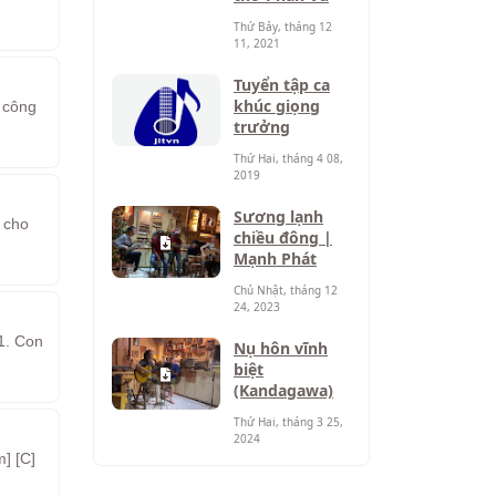
Thứ Bảy, tháng 12
11, 2021
Tuyển tập ca
khúc giọng
 công
trưởng
Thứ Hai, tháng 4 08,
2019
Sương lạnh
 cho
chiều đông |
Mạnh Phát
Chủ Nhật, tháng 12
24, 2023
1. Con
Nụ hôn vĩnh
biệt
(Kandagawa)
Thứ Hai, tháng 3 25,
2024
] [C]