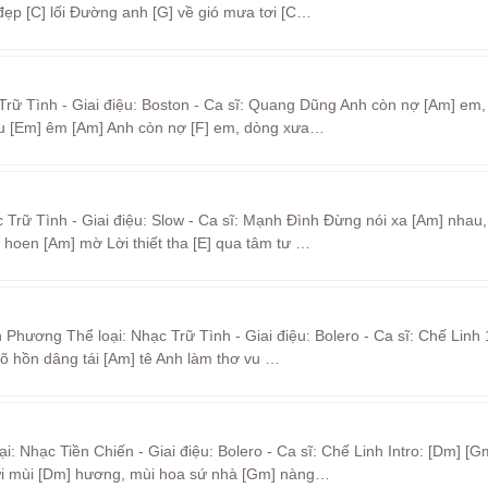
ẹp [C] lối Đường anh [G] về gió mưa tơi [C…
Trữ Tình - Giai điệu: Boston - Ca sĩ: Quang Dũng Anh còn nợ [Am] em,
iều [Em] êm [Am] Anh còn nợ [F] em, dòng xưa…
 Trữ Tình - Giai điệu: Slow - Ca sĩ: Mạnh Đình Đừng nói xa [Am] nhau,
hoen [Am] mờ Lời thiết tha [E] qua tâm tư …
Phương Thể loại: Nhạc Trữ Tình - Giai điệu: Bolero - Ca sĩ: Chế Linh 
õ hồn dâng tái [Am] tê Anh làm thơ vu …
 Nhạc Tiền Chiến - Giai điệu: Bolero - Ca sĩ: Chế Linh Intro: [Dm] [Gm
ửi mùi [Dm] hương, mùi hoa sứ nhà [Gm] nàng…