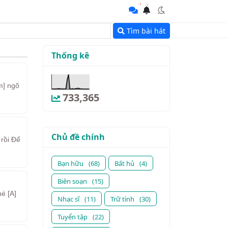
Tìm bài hát
Thống kê
m] ngõ
733,365
Chủ đề chính
 rồi Để
Bạn hữu
(68)
Bất hủ
(4)
Biên soạn
(15)
é [A]
Nhạc sĩ
(11)
Trữ tình
(30)
Tuyển tập
(22)