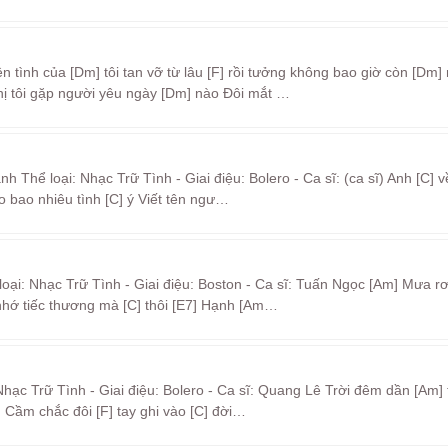
 tình của [Dm] tôi tan vỡ từ lâu [F] rồi tưởng không bao giờ còn [Dm]
ị tôi gặp người yêu ngày [Dm] nào Đôi mắt …
 Thể loại: Nhạc Trữ Tình - Giai điệu: Bolero - Ca sĩ: (ca sĩ) Anh [C] v
eo bao nhiêu tình [C] ý Viết tên ngư…
ại: Nhạc Trữ Tình - Giai điệu: Boston - Ca sĩ: Tuấn Ngọc [Am] Mưa rơi
] nhớ tiếc thương mà [C] thôi [E7] Hạnh [Am…
ạc Trữ Tình - Giai điệu: Bolero - Ca sĩ: Quang Lê Trời đêm dần [Am] t
n Cầm chắc đôi [F] tay ghi vào [C] đời…