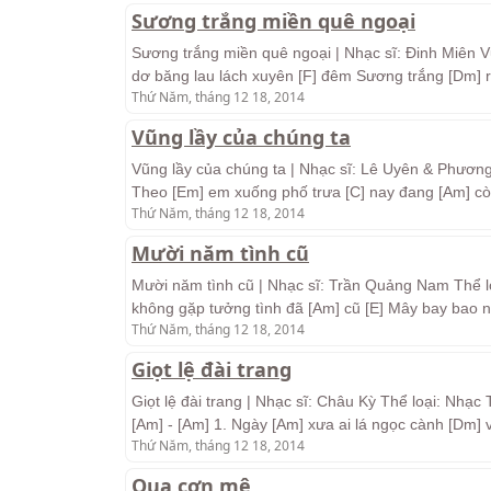
Sương trắng miền quê ngoại
Sương trắng miền quê ngoại | Nhạc sĩ: Đinh Miên Vũ
dơ băng lau lách xuyên [F] đêm Sương trắng [Dm] r
Thứ Năm, tháng 12 18, 2014
Vũng lầy của chúng ta
Vũng lầy của chúng ta | Nhạc sĩ: Lê Uyên & Phương
Theo [Em] em xuống phố trưa [C] nay đang [Am] cò
Thứ Năm, tháng 12 18, 2014
Mười năm tình cũ
Mười năm tình cũ | Nhạc sĩ: Trần Quảng Nam Thể lo
không gặp tưởng tình đã [Am] cũ [E] Mây bay bao
Thứ Năm, tháng 12 18, 2014
Giọt lệ đài trang
Giọt lệ đài trang | Nhạc sĩ: Châu Kỳ Thể loại: Nhạc Tr
[Am] - [Am] 1. Ngày [Am] xưa ai lá ngọc cành [Dm]
Thứ Năm, tháng 12 18, 2014
Qua cơn mê