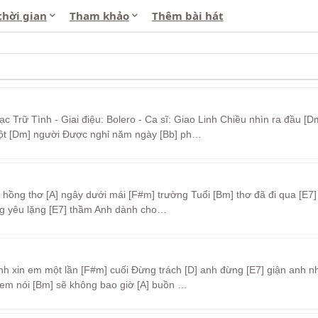
thời gian
Tham khảo
Thêm bài hát
c Trữ Tình - Giai điệu: Bolero - Ca sĩ: Giao Linh Chiều nhìn ra đầu [D
ột [Dm] người Được nghỉ năm ngày [Bb] ph…
 hồng thơ [A] ngây dưới mái [F#m] trường Tuổi [Bm] thơ đã đi qua [E7]
iếng yêu lặng [E7] thầm Anh dành cho…
nh xin em một lần [F#m] cuối Đừng trách [D] anh đừng [E7] giận anh nh
 em nói [Bm] sẽ không bao giờ [A] buồn …