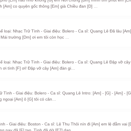
phố [Em] nào nhớ không [G] em Nơi chúng [Bm] mình tìm phút êm [E
 [Am] co quyện gốc thông [Em] già Chiều đan [D] …
 loại: Nhạc Trữ Tình - Giai điệu: Bolero - Ca sĩ: Quang Lê Đã lâu [Am] 
t Mái trường [Dm] ơi em tôi còn học …
 loại: Nhạc Trữ Tình - Giai điệu: Bolero - Ca sĩ: Quang Lê Đập vỡ cây
 ơi tình [F] ơi! Đập vỡ cây [Am] đàn gi…
ình - Giai điệu: Bolero - Ca sĩ: Quang Lê Intro: [Am] - [G] - [Am] - [G
ùng ngoại [Am] ô [G] tôi có căn…
h - Giai điệu: Boston - Ca sĩ: Lệ Thu Thôi nín đi [Am] em lệ đẫm vai [
g nay đã [F] tan, Tình đã dở [E7] dan…