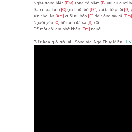
Nghe trong biển 
[Em] 
sóng có niềm 
[B] 
vui nụ cười 
Sao mưa lạnh 
[C] 
giá buốt bờ 
[D7] 
vai tạ từ phôi 
[G] 
Xin cho lần 
[Am] 
cuối nụ hôn 
[C] 
dỗi vòng tay rã 
[Em]
Người yêu 
[C] 
hỡi anh đã xa 
[B] 
xôi

Để một đời em nhớ khôn 
[Em] 
nguôi.

Biết bao giờ trở lại
 | Sáng tác: Ngô Thụy Miên | 
HV