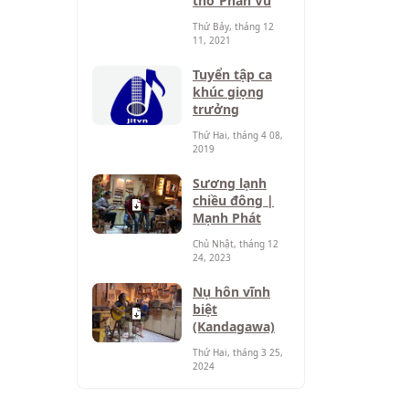
thơ Phan Vũ
Thứ Bảy, tháng 12
11, 2021
Tuyển tập ca
khúc giọng
trưởng
Thứ Hai, tháng 4 08,
2019
Sương lạnh
chiều đông |
Mạnh Phát
Chủ Nhật, tháng 12
24, 2023
Nụ hôn vĩnh
biệt
(Kandagawa)
Thứ Hai, tháng 3 25,
2024