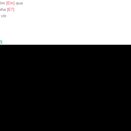
hôm 
[Em] 
qua

pha 
[E7]
 
rời

N