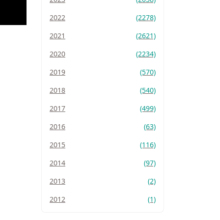
2022
(2278)
2021
(2621)
2020
(2234)
2019
(570)
2018
(540)
2017
(499)
2016
(63)
2015
(116)
2014
(97)
2013
(2)
2012
(1)