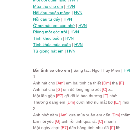
Một đời quên lãng
 | 
HVN
Mùa thu cho em
 | 
HVN
Nỗi đau muộn màng
 | 
HVN
Nỗi đau từ đấy
 | 
HVN
Ở nơi nào em còn nhớ
 | 
HVN
Riêng một góc trời
 | 
HVN
Tình khúc buồn
 | 
HVN
Tình khúc mùa xuân
 | 
HVN
Từ giọng hát em
 | 
HVN
--------------------

Bài tình ca cho em
 | Sáng tác: Ngô Thụy Miên | 
HV
1.

Anh hát cho 
[Am] 
em bài tình ca thiết 
[Dm] 
tha 
[F]
Anh hát cho 
[G] 
em dù lòng nghe xót 
[C] 
xa

Một lần gặp 
[E7] 
gỡ đã là bao thương 
[F] 
nhớ

Thương dáng em 
[Dm] 
cười nhớ nụ mắt bờ 
[E7] 
môi

2.

Anh nhớ năm 
[Am] 
xưa mùa xuân em đến 
[Dm] 
thăm
Em nói yêu 
[G] 
anh rồi tình qua rất 
[C] 
nhanh

Một ngày chợt 
[E7] 
đến bỗng tình như đã 
[F] 
lỡ
