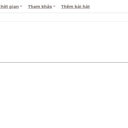
thời gian
Tham khảo
Thêm bài hát