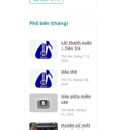
Phổ biến (tháng)
Lời thanh xuân
| Tiên Trà
Thứ Hai, tháng 7 13,
2026
Dẫu thế
Thứ Tư, tháng 4 08,
2026
Gặp giữa miền
cao
Chủ Nhật, tháng 6
01, 2025
Huyền sử một