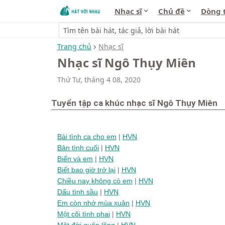
Nhạc sĩ
Chủ đề
Dòng 
Trang chủ
Nhạc sĩ
Nhạc sĩ Ngô Thụy Miên
Thứ Tư, tháng 4 08, 2020
Tuyển tập ca khúc nhạc sĩ Ngô Thụy Miên
Bài tình ca cho em
 | 
HVN
Bản tình cuối
 | 
HVN
Biển và em
 | 
HVN
Biết bao giờ trở lại
 | 
HVN
Chiều nay không có em
 | 
HVN
Dấu tình sầu
 | 
HVN
Em còn nhớ mùa xuân
 | 
HVN
Một cõi tình phai
 | 
HVN