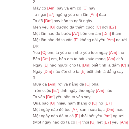
2.

Mây có 
[Am] 
bay và em có 
[C] 
hay

Ta ngại 
[E7] 
ngùng yêu em lần 
[Am] 
đầu

Ta đã 
[Dm] 
say hồn ta ngất ngây

Men yêu 
[G] 
đương đã thấm cuộc 
[C] 
đời 
[E7]
Một lần nào đó bước 
[A7] 
bên em âm 
[Dm] 
thầm

Một lần nào đó ta vẫn 
[F] 
không nói yêu 
[Am] 
người

ĐK:

Yêu 
[C] 
em, ta yêu em như yêu tuổi ngây 
[Am] 
thơ

Bên 
[Dm] 
em, bên em ta hát khúc mong 
[Am] 
chờ

Ngày 
[E] 
nào người cho ta 
[Dm] 
biết tình là đắm 
[C] 
s
Ngày 
[Dm] 
nào đời cho ta 
[E] 
biết tình là đắng cay

3.

Mưa đã 
[Am] 
rơi và nắng đã 
[C] 
phai

Trên cuộc 
[E7] 
tình ngây thơ ngày 
[Am] 
nào

Ta vẫn 
[Dm] 
yêu hồn ta vẫn say

Qua bao 
[G] 
nhiêu năm tháng ơ 
[C] 
hờ 
[E7]
Một ngày nào đó tóc 
[A7] 
xanh xưa bạc 
[Dm] 
màu

Một ngày nào đó ta có 
[F] 
thôi hết yêu 
[Am] 
người

(Một ngày nào đó ta có 
[F] 
thôi 
[G] 
hết 
[E7] 
yêu 
[Am]