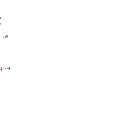




 
chết

] 
thôi
