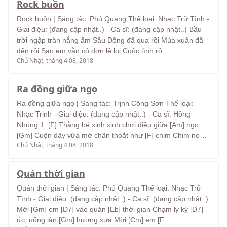
Rock buồn
Rock buồn | Sáng tác: Phú Quang Thể loại: Nhạc Trữ Tình -
Giai điệu: (đang cập nhật..) - Ca sĩ: (đang cập nhật..) Bầu
trời ngập tràn nắng ấm Sầu Ðông đã qua rồi Mùa xuân đã
đến rồi Sao em vẫn cô đơn lẻ loi Cuộc tình rộ…
Chủ Nhật, tháng 4 08, 2018
Ra đồng giữa ngọ
Ra đồng giữa ngọ | Sáng tác: Trịnh Công Sơn Thể loại:
Nhạc Trịnh - Giai điệu: (đang cập nhật..) - Ca sĩ: Hồng
Nhung 1. [F] Thằng bé xinh xinh chơi diều giữa [Am] ngọ
[Gm] Cuộn dây vửa mở chân thoắt như [F] chim Chim no…
Chủ Nhật, tháng 4 08, 2018
Quán thời gian
Quán thời gian | Sáng tác: Phú Quang Thể loại: Nhạc Trữ
Tình - Giai điệu: (đang cập nhật..) - Ca sĩ: (đang cập nhật..)
Mời [Gm] em [D7] vào quán [Eb] thời gian Chạm ly ký [D7]
ức, uống làn [Gm] hương xưa Mời [Cm] em [F…