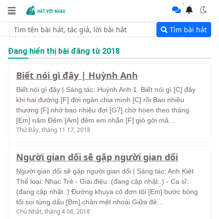
Tìm bài hát
Đang hiển thị bài đăng từ 2018
Biết nói gì đây | Huỳnh Anh
Biết nói gì đây | Sáng tác: Huỳnh Anh 1. Biết nói gì [C] đây
khi hai đường [F] đời ngăn chia mình [C] rồi Bao nhiêu
thương [F] nhớ bao nhiêu đợi [G7] chờ hoen theo tháng
[Em] năm Đêm [Am] đêm em nhắn [F] gió gởi mâ…
Thứ Bảy, tháng 11 17, 2018
Người gian dối sẽ gặp người gian dối
Người gian dối sẽ gặp người gian dối | Sáng tác: Anh Kiệt
Thể loại: Nhạc Trẻ - Giai điệu: (đang cập nhật..) - Ca sĩ:
(đang cập nhật..) Đường khuya cô đơn tôi [Em] bước bóng
tối soi từng dấu [Bm] chân mệt nhoài Giữa đê…
Chủ Nhật, tháng 4 08, 2018