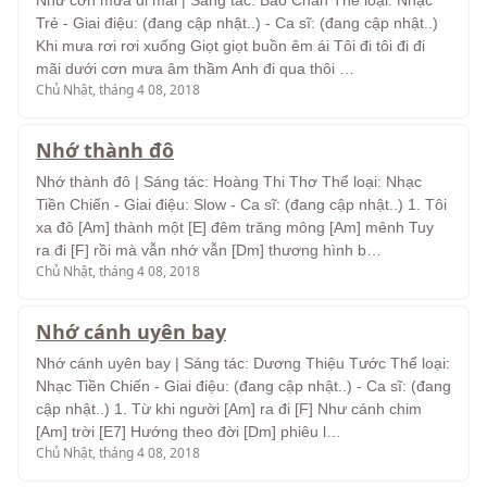
Như cơn mưa đi mãi | Sáng tác: Bảo Chấn Thể loại: Nhạc
Trẻ - Giai điệu: (đang cập nhật..) - Ca sĩ: (đang cập nhật..)
Khi mưa rơi rơi xuống Giọt giọt buồn êm ái Tôi đi tôi đi đi
mãi dưới cơn mưa âm thầm Anh đi qua thôi …
Chủ Nhật, tháng 4 08, 2018
Nhớ thành đô
Nhớ thành đô | Sáng tác: Hoàng Thi Thơ Thể loại: Nhạc
Tiền Chiến - Giai điệu: Slow - Ca sĩ: (đang cập nhật..) 1. Tôi
xa đô [Am] thành một [E] đêm trăng mông [Am] mênh Tuy
ra đi [F] rồi mà vẫn nhớ vẫn [Dm] thương hình b…
Chủ Nhật, tháng 4 08, 2018
Nhớ cánh uyên bay
Nhớ cánh uyên bay | Sáng tác: Dương Thiệu Tước Thể loại:
Nhạc Tiền Chiến - Giai điệu: (đang cập nhật..) - Ca sĩ: (đang
cập nhật..) 1. Từ khi người [Am] ra đi [F] Như cánh chim
[Am] trời [E7] Hướng theo đời [Dm] phiêu l…
Chủ Nhật, tháng 4 08, 2018