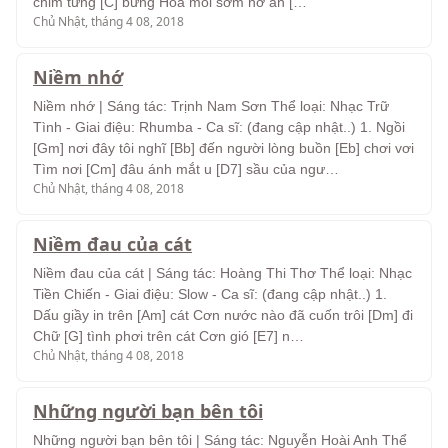
chim tưng [C] bừng Hoa môi sớm nở ân […
Chủ Nhật, tháng 4 08, 2018
Niềm nhớ
Niềm nhớ | Sáng tác: Trịnh Nam Sơn Thể loại: Nhạc Trữ
Tình - Giai điệu: Rhumba - Ca sĩ: (đang cập nhật..) 1. Ngồi
[Gm] nơi đây tôi nghĩ [Bb] đến người lòng buồn [Eb] chơi vơi
Tìm nơi [Cm] đâu ánh mắt u [D7] sầu của ngư…
Chủ Nhật, tháng 4 08, 2018
Niềm đau của cát
Niềm đau của cát | Sáng tác: Hoàng Thi Thơ Thể loại: Nhạc
Tiền Chiến - Giai điệu: Slow - Ca sĩ: (đang cập nhật..) 1.
Dấu giầy in trên [Am] cát Cơn nước nào đã cuốn trôi [Dm] đi
Chữ [G] tình phơi trên cát Cơn gió [E7] n…
Chủ Nhật, tháng 4 08, 2018
Những người bạn bên tôi
Những người bạn bên tôi | Sáng tác: Nguyễn Hoài Anh Thể