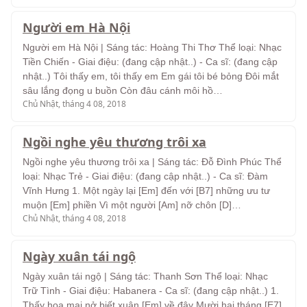
Người em Hà Nội
Người em Hà Nội | Sáng tác: Hoàng Thi Thơ Thể loại: Nhạc
Tiền Chiến - Giai điệu: (đang cập nhật..) - Ca sĩ: (đang cập
nhật..) Tôi thấy em, tôi thấy em Em gái tôi bé bỏng Đôi mắt
sâu lắng đọng u buồn Còn đâu cánh môi hồ…
Chủ Nhật, tháng 4 08, 2018
Ngồi nghe yêu thương trôi xa
Ngồi nghe yêu thương trôi xa | Sáng tác: Đỗ Đình Phúc Thể
loại: Nhạc Trẻ - Giai điệu: (đang cập nhật..) - Ca sĩ: Đàm
Vĩnh Hưng 1. Một ngày lại [Em] đến với [B7] những ưu tư
muộn [Em] phiền Vì một người [Am] nỡ chôn [D]…
Chủ Nhật, tháng 4 08, 2018
Ngày xuân tái ngộ
Ngày xuân tái ngộ | Sáng tác: Thanh Sơn Thể loại: Nhạc
Trữ Tình - Giai điệu: Habanera - Ca sĩ: (đang cập nhật..) 1.
Thấy hoa mai nở biết xuân [Em] về đây Mười hai tháng [E7]