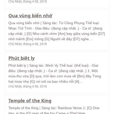
Chủ Nhật, tháng 4 08, 2018
Qua vùng biển nhớ
Qua vùng biển nhớ | Sáng tác: Từ Công Phụng Thể loại:
Nhạc Trữ Tình - Giai điệu: (đang cập nhật..) - Ca sĩ: (đang
cập nhật..) [G] Như cánh chim [Am] bay giữa vùng biển [D7]
nhớ mênh [Em] mông [G] Người về đây [D7] nghe…
Chủ Nhật, tháng 4 08, 2018
Phút biệt ly
Phút biệt ly | Sáng tác: Minh Vy Thể loại: (thể loại) - Giai
điệu: (đang cập nhật..) - Ca sĩ: (đang cập nhật..) 1. Một
mùa thu vừa [D] qua, trời làm cơn mưa về [Bm] đây Từng
hạt mưa nhẹ [G] rơi xót xa bao nhiêu nỗi [A]…
Chủ Nhật, tháng 4 08, 2018
Temple of the King
Temple of the King | Sáng tác: Rainbow Verse 1: [C] One
day, in the [G] year of the fox Came a [Dm] time