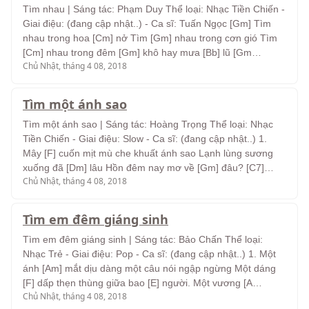
Tìm nhau | Sáng tác: Phạm Duy Thể loại: Nhạc Tiền Chiến -
Giai điệu: (đang cập nhật..) - Ca sĩ: Tuấn Ngọc [Gm] Tìm
nhau trong hoa [Cm] nở Tìm [Gm] nhau trong cơn gió Tìm
[Cm] nhau trong đêm [Gm] khô hay mưa [Bb] lũ [Gm…
Chủ Nhật, tháng 4 08, 2018
Tìm một ánh sao
Tìm một ánh sao | Sáng tác: Hoàng Trọng Thể loại: Nhạc
Tiền Chiến - Giai điệu: Slow - Ca sĩ: (đang cập nhật..) 1.
Mây [F] cuốn mịt mù che khuất ánh sao Lạnh lùng sương
xuống đã [Dm] lâu Hồn đêm nay mơ về [Gm] đâu? [C7]…
Chủ Nhật, tháng 4 08, 2018
Tìm em đêm giáng sinh
Tìm em đêm giáng sinh | Sáng tác: Bảo Chấn Thể loại:
Nhạc Trẻ - Giai điệu: Pop - Ca sĩ: (đang cập nhật..) 1. Một
ánh [Am] mắt dịu dàng một câu nói ngập ngừng Một dáng
[F] dấp thẹn thùng giữa bao [E] người. Một vương [A…
Chủ Nhật, tháng 4 08, 2018