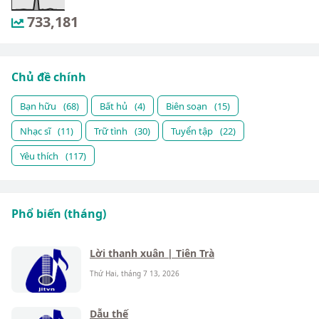
733,181
Chủ đề chính
Bạn hữu
(68)
Bất hủ
(4)
Biên soạn
(15)
Nhạc sĩ
(11)
Trữ tình
(30)
Tuyển tập
(22)
Yêu thích
(117)
Phổ biến (tháng)
Lời thanh xuân | Tiên Trà
Thứ Hai, tháng 7 13, 2026
Dẫu thế