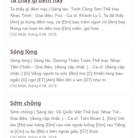
Ta thấy gì đêm nay
Ta thấy gì đêm nay | Sáng tác: Trịnh Công Sơn Thể loại:
Nhạc Trịnh - Giai điệu: Fox - Ca sĩ: Khánh Ly 1. Ta đã thấy
[Am] gì trong đêm nay, cờ [Dm] bay trăm ngọn cờ [Am] bay
Rừng núi loan tin đến mọi [Dm] miền, gió hoà …
Chủ Nhật, tháng 4 08, 2018
Sóng lòng
Sóng lòng | Sáng tác: Dương Thiệu Tước Thể loại: Nhạc
Tiền Chiến - Giai điệu: (đang cập nhật..) - Ca sĩ: (đang cập
nhật..) [G] Vắng người ta ước [Bm] mơ [C] Khiến lòng bao
ngẩn [G] ngơ [E7] [Am] Bến đời u ám [D7] như m…
Chủ Nhật, tháng 4 08, 2018
Sớm chồng
Sớm chồng | Sáng tác: Vũ Quốc Việt Thể loại: Nhạc Trẻ -
Giai điệu: (đang cập nhật..) - Ca sĩ: Tâm Đoan 1. [Gm] Gió
lao [Eb] xao hàng [Dm] cau mé ngoài luống [Gm] rau Tiếng
ai [Cm] ru ầu [Bb] ơ bên ngoài giậu [D7] thưa …
Chủ Nhật, tháng 4 08, 2018