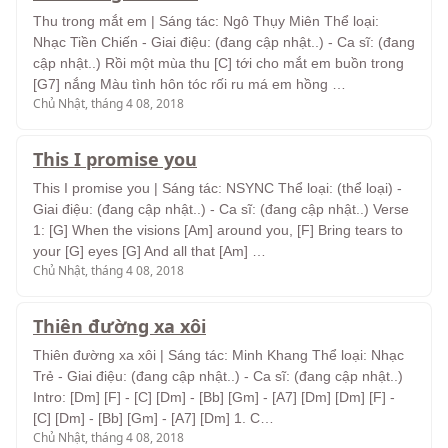
Thu trong mắt em | Sáng tác: Ngô Thụy Miên Thể loại:
Nhạc Tiền Chiến - Giai điệu: (đang cập nhật..) - Ca sĩ: (đang
cập nhật..) Rồi một mùa thu [C] tới cho mắt em buồn trong
[G7] nắng Màu tình hôn tóc rối ru má em hồng …
Chủ Nhật, tháng 4 08, 2018
This I promise you
This I promise you | Sáng tác: NSYNC Thể loại: (thể loại) -
Giai điệu: (đang cập nhật..) - Ca sĩ: (đang cập nhật..) Verse
1: [G] When the visions [Am] around you, [F] Bring tears to
your [G] eyes [G] And all that [Am] …
Chủ Nhật, tháng 4 08, 2018
Thiên đường xa xôi
Thiên đường xa xôi | Sáng tác: Minh Khang Thể loại: Nhạc
Trẻ - Giai điệu: (đang cập nhật..) - Ca sĩ: (đang cập nhật..)
Intro: [Dm] [F] - [C] [Dm] - [Bb] [Gm] - [A7] [Dm] [Dm] [F] -
[C] [Dm] - [Bb] [Gm] - [A7] [Dm] 1. C…
Chủ Nhật, tháng 4 08, 2018