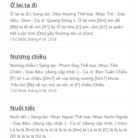
Ở lại ta đi
Ở lại ta đi | Sáng tác: Diệu Hương Thể loại: Nhạc Trẻ - Giai
điệu: Slow - Ca sĩ: Quang Dũng 1. Ở lại nhé [Dm] em để
[Bb] ta đi về nơi [A7] ấy Ở lại nhé [C] em, cho [A7] ta quên
hết cuộc tình [Dm] gầy Đường dài có [Gm] …
Chủ Nhật, tháng 4 08, 2018
Nương chiều
Nương chiều | Sáng tác: Phạm Duy Thể loại: Nhạc Tiền
Chiến - Giai điệu: (đang cập nhật..) - Ca sĩ: Đức Tuấn Chiều
[F] ơi! Lúc chiều [Dm7] về rợp bóng nương [Gm7] khoai
Trâu bò [Bb] về rục mõ xa xôi, ơi [F] chiều Chiều …
Chủ Nhật, tháng 4 08, 2018
Nuối tiếc
Nuối tiếc | Sáng tác: Nhạc Ngoại Thể loại: Nhạc Nước Ngoài
- Giai điệu: (đang cập nhật..) - Ca sĩ: (đang cập nhật..) Intro:
Lá la lá [Em] là lá la lá là lá la lá [Am] là Lá la lá [C] là lá la lá
[D] là lá la lá [G] là …