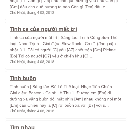
nhật..) 1. Còn gì [Dm] đâu cho quê hương yêu dấu Còn gì
[Gm] đâu cho quê hương ta nào Còn gì [Dm] đâu c…
Chủ Nhật, tháng 4 08, 2018
Tình ca của người mất trí
Tình ca của người mất trí | Sáng tác: Trịnh Công Sơn Thể
loại: Nhạc Trịnh - Giai điệu: Slow Rock - Ca sĩ: (đang cập
nhật..) 1. Tôi có người [C] yêu [A7] chết trận [Dm] Pleime
[Bb] Tôi có người [G7] yêu ở chiến khu [C] …
Chủ Nhật, tháng 4 08, 2018
Tình buồn
Tình buồn | Sáng tác: Đỗ Lễ Thể loại: Nhạc Tiền Chiến -
Giai điệu: Boston - Ca sĩ: Lệ Thu 1. Đường em [Em] đi
đường xa vắng buồn đôi mắt nhìn [Am] nhau không nói một
[Em] câu Chiều nay lá [C] rơi buồn xa vời [B7] vợi s…
Chủ Nhật, tháng 4 08, 2018
Tìm nhau