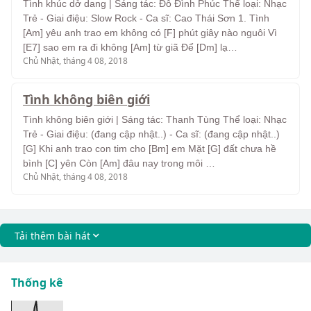
Tình khúc dở dang | Sáng tác: Đỗ Đình Phúc Thể loại: Nhạc
Trẻ - Giai điệu: Slow Rock - Ca sĩ: Cao Thái Sơn 1. Tình
[Am] yêu anh trao em không có [F] phút giây nào nguôi Vì
[E7] sao em ra đi không [Am] từ giã Để [Dm] lạ…
Chủ Nhật, tháng 4 08, 2018
Tình không biên giới
Tình không biên giới | Sáng tác: Thanh Tùng Thể loại: Nhạc
Trẻ - Giai điệu: (đang cập nhật..) - Ca sĩ: (đang cập nhật..)
[G] Khi anh trao con tim cho [Bm] em Mặt [G] đất chưa hề
bình [C] yên Còn [Am] đâu nay trong môi …
Chủ Nhật, tháng 4 08, 2018
Tải thêm bài hát
Thống kê