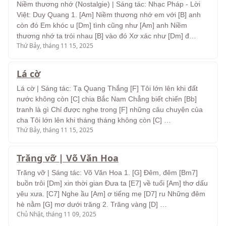
Niềm thương nhớ (Nostalgie) | Sáng tác: Nhạc Pháp - Lời
Việt: Duy Quang 1. [Am] Niềm thương nhớ em với [B] anh
còn đó Em khóc u [Dm] tình cũng như [Am] anh Niềm
thương nhớ ta trói nhau [B] vào đó Xơ xác như [Dm] đ…
Thứ Bảy, tháng 11 15, 2025
Lá cờ
Lá cờ | Sáng tác: Tạ Quang Thắng [F] Tôi lớn lên khi đất
nước không còn [C] chia Bắc Nam Chẳng biết chiến [Bb]
tranh là gì Chỉ được nghe trong [F] những câu chuyện của
cha Tôi lớn lên khi tháng tháng không còn [C] …
Thứ Bảy, tháng 11 15, 2025
Trăng vỡ | Võ Văn Hoa
Trăng vỡ | Sáng tác: Võ Văn Hoa 1. [G] Đêm, đêm [Bm7]
buồn trôi [Dm] xin thời gian Đưa ta [E7] về tuổi [Am] thơ dấu
yêu xưa. [C7] Nghe ầu [Am] ơ tiếng mẹ [D7] ru Những đêm
hè nằm [G] mơ dưới trăng 2. Trăng vàng [D] …
Chủ Nhật, tháng 11 09, 2025