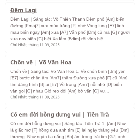
Đêm Lagi
Đêm Lagi | Sáng tác: Võ Thiện Thanh Đêm phố [Am] biển
đường [Fmaj7] xưa mùa trăng [F] nhớ Vàng lung [E7] linh
màu biển ngày [Am] xưa [A7] Vẫn phố [Dm] cũ mà [G] người
xưa nay biền [C] biệt Xa lắm [Bdim] rồi vĩnh biệ…
Chủ Nhật, tháng 11 09, 2025
Chốn về | Võ Văn Hoa
Chốn về | Sáng tác: Võ Văn Hoa 1. Về chốn bình [Bm] yên
[E7] bước chân âm [Am7] thầm Đường xưa phố [F] cũ [Am]
tìm dáng hình [B] ai [E7] Về trong [Am7] nỗi nhớ [D] biển
vẫn gọi [G] nhau Gió reo đôi [Am] bờ vấn [G] vư…
Chủ Nhật, tháng 11 09, 2025
Có em đời bỗng dưng vui | Tiên Trà
Có em đời bỗng dưng vui | Sáng tác: Tiên Trà 1. [Am] Như
là giấc mơ [F] hồng đưa anh tìm [E] lại ngày tháng yêu [Dm]
thương. Như ngàn tia nắng [Bb] ấm trong trái tim [G7] anh