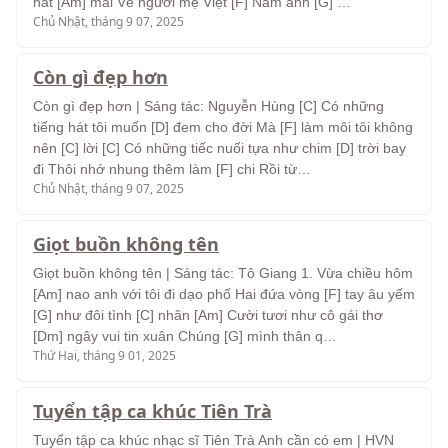
hát [Am] mãi Về người mẹ Việt [F] Nam anh [G] …
Chủ Nhật, tháng 9 07, 2025
Còn gì đẹp hơn
Còn gì đẹp hơn | Sáng tác: Nguyễn Hùng [C] Có những
tiếng hát tôi muốn [D] đem cho đời Mà [F] làm môi tôi không
nên [C] lời [C] Có những tiếc nuối tựa như chim [D] trời bay
đi Thôi nhớ nhung thêm làm [F] chi Rồi từ…
Chủ Nhật, tháng 9 07, 2025
Giọt buồn không tên
Giọt buồn không tên | Sáng tác: Tô Giang 1. Vừa chiều hôm
[Am] nao anh với tôi đi dạo phố Hai đứa vòng [F] tay âu yếm
[G] như đôi tình [C] nhân [Am] Cười tươi như cô gái thơ
[Dm] ngây vui tin xuân Chúng [G] mình thân q…
Thứ Hai, tháng 9 01, 2025
Tuyển tập ca khúc Tiên Trà
Tuyển tập ca khúc nhạc sĩ Tiên Trà Anh cần có em | HVN