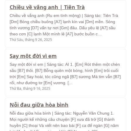
Chiều về vắng anh | Tiên Trà
Chiều về vắng anh (Ru em tình mộng) | Sáng tác: Tiên Trà
[Dm] Bóng chiều buông [A7] lạnh kín vai [Dm] mền. Sóng
tình vương [D7] vấn tự nơi [Gm] đâu. Dấu yêu lệ [A7] sầu
theo cơn [C] lạnh Một mình lê [A7] bước buồn c…
Thứ Sáu, tháng 9 26, 2025
Say một đời vì em
Say một đời vì em | Sáng tác: AI 1. [Em] Rót thêm một chén
sầu [B7] thôi. [B7] Bỗng quên một bóng, hình [Em] trôi cuối
trời [Em] Say hoài, tóc cũng ngã [B7] sương Mà tim vẫn [B7]
rối, như đường tơ [Em] vương. […
Thứ Ba, tháng 9 16, 2025
Nỗi đau giữa hòa bình
Nỗi đau giữa hòa bình | Sáng tác: Nguyễn Văn Chung 1.
Mọi người kể những câu chuyện [F] xưa đã trở [G] thành
huyền [C] thoại Và viết nên bao bài [F] ca để ngàn [G] năm