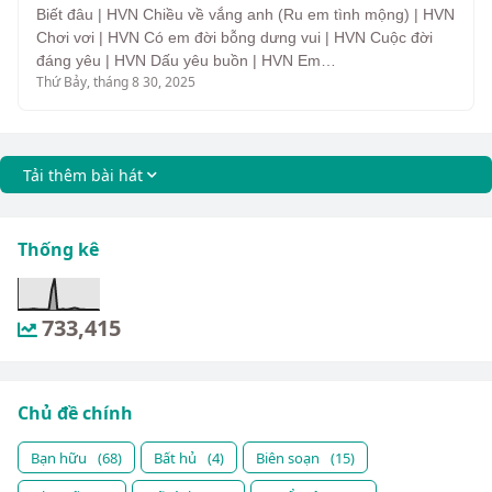
Biết đâu | HVN Chiều về vắng anh (Ru em tình mộng) | HVN
Chơi vơi | HVN Có em đời bỗng dưng vui | HVN Cuộc đời
đáng yêu | HVN Dấu yêu buồn | HVN Em…
Thứ Bảy, tháng 8 30, 2025
Tải thêm bài hát
Thống kê
733,415
Chủ đề chính
Bạn hữu
(68)
Bất hủ
(4)
Biên soạn
(15)