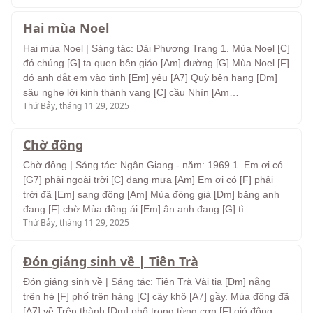
Hai mùa Noel
Hai mùa Noel | Sáng tác: Đài Phương Trang 1. Mùa Noel [C]
đó chúng [G] ta quen bên giáo [Am] đường [G] Mùa Noel [F]
đó anh dắt em vào tình [Em] yêu [A7] Quỳ bên hang [Dm]
sâu nghe lời kinh thánh vang [C] cầu Nhìn [Am…
Thứ Bảy, tháng 11 29, 2025
Chờ đông
Chờ đông | Sáng tác: Ngân Giang - năm: 1969 1. Em ơi có
[G7] phải ngoài trời [C] đang mưa [Am] Em ơi có [F] phải
trời đã [Em] sang đông [Am] Mùa đông giá [Dm] băng anh
đang [F] chờ Mùa đông ái [Em] ân anh đang [G] tì…
Thứ Bảy, tháng 11 29, 2025
Đón giáng sinh về | Tiên Trà
Đón giáng sinh về | Sáng tác: Tiên Trà Vài tia [Dm] nắng
trên hè [F] phố trên hàng [C] cây khô [A7] gầy. Mùa đông đã
[A7] về Trên thành [Dm] phố trong từng cơn [F] gió đông