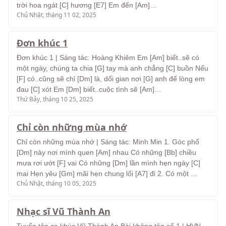
trời hoa ngát [C] hương [E7] Em đến [Am]…
Chủ Nhật, tháng 11 02, 2025
Đơn khúc 1
Đơn khúc 1 | Sáng tác: Hoàng Khiêm Em [Am] biết..sẽ có
một ngày, chúng ta chia [G] tay mà anh chẳng [C] buồn Nếu
[F] có..cũng sẽ chỉ [Dm] là, dối gian nơi [G] anh để lòng em
đau [C] xót Em [Dm] biết..cuộc tình sẽ [Am]…
Thứ Bảy, tháng 10 25, 2025
Chỉ còn những mùa nhớ
Chỉ còn những mùa nhớ | Sáng tác: Minh Min 1. Góc phố
[Dm] này nơi mình quen [Am] nhau Có những [Bb] chiều
mưa rơi ướt [F] vai Có những [Dm] lần mình hẹn ngày [C]
mai Hẹn yêu [Gm] mãi hẹn chung lối [A7] đi 2. Có một …
Chủ Nhật, tháng 10 05, 2025
Nhạc sĩ Vũ Thành An