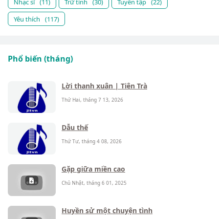
Nhạc sĩ
(11)
Trữ tình
(30)
Tuyển tập
(22)
Yêu thích
(117)
Phổ biến (tháng)
Lời thanh xuân | Tiên Trà
Thứ Hai, tháng 7 13, 2026
Dẫu thế
Thứ Tư, tháng 4 08, 2026
Gặp giữa miền cao
Chủ Nhật, tháng 6 01, 2025
Huyền sử một chuyện tình