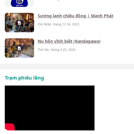
Sương lạnh chiều đông | Mạnh Phát
Chủ Nhật, tháng 12 24, 2023
Nụ hôn vĩnh biệt (Kandagawa)
Thứ Hai, tháng 3 25, 2024
Trạm phiêu lãng