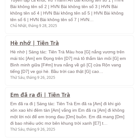
Tuyển tập ca khúc Vũ Thành An Bài không tên số 1 | HVN
Bài không tên số 2 | HVN Bài không tên số 3 | HVN Bài
không tên số 4 | HVN Bài không tên số 5 | HVN Bài không
tên số 6 | HVN Bài không tên số 7 | HVN…
Chủ Nhật, tháng 9 28, 2025
Hè nhớ | Tiên Trà
Hè nhớ | Sáng tác: Tiên Trà Màu hoa [G] nắng vương trên
mái tóc [Am] em Đọng trên [D7] má tô thắm làn môi [G] em
Bình minh giữa [F#m] trưa nắng về gỏ [C] cửa Rộn vang
tiếng [D7] ve gọi hè. Bầu trời cao thật [G] cao…
Thứ Sáu, tháng 9 26, 2025
Em đã ra đi | Tiên Trà
Em đã ra đi | Sáng tác: Tiên Trà Em đã ra [Am] đi khi gió
xôn xao khi đêm tàn [Am] vắng im Em đã ra [Am] đi không
một lời nói để em trong đau [Dm] buồn. Em đã mang [Dm]
đi bao nhiêu ước mơ bên khung trời xanh [E7] t…
Thứ Sáu, tháng 9 26, 2025