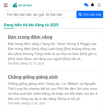
Tìm bài hát
Đang hiển thị bài đăng từ 2025
Đàn trong đêm vắng
Đàn trong đêm vắng | Sáng tác: Victor Young & Peggy Lee
Đàn trong đêm [Am] vắng Lạnh lùng [Dm] buông tiếng reo
đau [Am] thương Từng chiếc lá úa nhẹ rơi theo [Dm] gió ru
[Am] cành Nhạc còn lắng sao người [Dm] vẫn th…
Thứ Bảy, tháng 12 13, 2025
Chẳng giống giáng sinh
Chẳng giống giáng sinh | Sáng tác: Lu, Willistic và Nguyễn
Thế Long No cheese left for you Phố lên đèn Soi màn mưa
rơi Nhẹ lướt bên thềm Đông về khắp nơi Mà thiếu hơi ấm ở
bên em Vòng tay ấp iu dịu dàng Giọng ai nói yê…
Thứ Năm, tháng 12 04, 2025