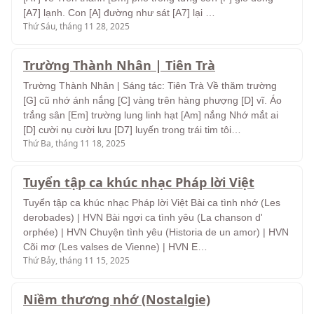
[A7] lạnh. Con [A] đường như sát [A7] lại …
Thứ Sáu, tháng 11 28, 2025
Trường Thành Nhân | Tiên Trà
Trường Thành Nhân | Sáng tác: Tiên Trà Về thăm trường
[G] cũ nhớ ánh nắng [C] vàng trên hàng phượng [D] vĩ. Áo
trắng sân [Em] trường lung linh hạt [Am] nắng Nhớ mắt ai
[D] cười nụ cười lưu [D7] luyến trong trái tim tôi…
Thứ Ba, tháng 11 18, 2025
Tuyển tập ca khúc nhạc Pháp lời Việt
Tuyển tập ca khúc nhạc Pháp lời Việt Bài ca tình nhớ (Les
derobades) | HVN Bài ngợi ca tình yêu (La chanson d'
orphée) | HVN Chuyện tình yêu (Historia de un amor) | HVN
Cõi mơ (Les valses de Vienne) | HVN E…
Thứ Bảy, tháng 11 15, 2025
Niềm thương nhớ (Nostalgie)