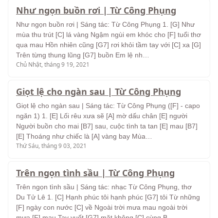
Như ngọn buồn rơi | Từ Công Phụng
Như ngọn buồn rơi | Sáng tác: Từ Công Phụng 1. [G] Như
mùa thu trút [C] lá vàng Ngậm ngùi em khóc cho [F] tuổi thơ
qua mau Hồn nhiên cũng [G7] rơi khỏi tầm tay với [C] xa [G]
Trên từng thung lũng [G7] buồn Em lệ nh…
Chủ Nhật, tháng 9 19, 2021
Giọt lệ cho ngàn sau | Từ Công Phụng
Giọt lệ cho ngàn sau | Sáng tác: Từ Công Phụng ([F] - capo
ngăn 1) 1. [E] Lối rêu xưa sẽ [A] mờ dấu chân [E] người
Người buồn cho mai [B7] sau, cuộc tình ta tan [E] mau [B7]
[E] Thoáng như chiếc là [A] vàng bay Mùa…
Thứ Sáu, tháng 9 03, 2021
Trên ngọn tình sầu | Từ Công Phụng
Trên ngọn tình sầu | Sáng tác: nhạc Từ Công Phụng, thơ
Du Tử Lê 1. [C] Hạnh phúc tôi hạnh phúc [G7] tôi Từ những
[F] ngày con nước [C] về Ngoài trời mưa mau ngoài trời
mưa [F] mau Tay vuốt [G7] mặt không [C] cùng B…