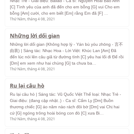
Nhạc Trẻ - Giai điệu: Ballad - Ca sĩ: Nguyễn Hoài Bảo Anh
[C] Tình yêu của anh đã đến cho em bỗng [G] vui Cho em
bỗng [Am] cười, cho em biết [Em] rằng Em đã [F] …
Thứ Năm, tháng 4 08, 2021
Những lời dối gian
Những lời dối gian (Không hợp lý - Yán bù yóu zhōng - 言不
由衷) | Sáng tác: Nhạc Hoa - Lời Việt: Khúc Lan [Am] Đã
đến lúc nói lên câu giã từ đường tình [C] yêu hai lối đi Để rồi
[Dm] em xem như hai chúng [G] ta chưa ba…
Thứ Năm, tháng 4 08, 2021
Ru lại câu hò
Ru lại câu hò | Sáng tác: Vũ Quốc Việt Thể loại: Nhạc Trẻ -
Giai điệu: (đang cập nhật..) - Ca sĩ: Cẩm Ly [Dm] Buồn
thương chiếc [G] áo năm nào rách đôi bờ [Dm] vai Chị hai
cứ [G] ngóng trông hoài bóng con đò [C] xưa Bi…
Thứ Năm, tháng 4 08, 2021