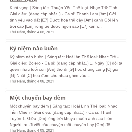
Khát vọng | Sáng tác: Thuận Yến Thể loại: Nhạc Trữ Tình -
Giai điệu: (đang cập nhật..) - Ca sĩ: Thanh Lam [Am] Gởi
tình yêu vào đất [E7] Được hoa trái đầy [Am] cành Gởi lên
trời cao [Em] rộng Sẽ được ngọn sao [E7] xanh…
Thứ Năm, tháng 4 08, 2021
Kỷ niệm nào buồn
Kỷ niệm nào buồn | Sáng tác: Hoài An Thể loại: Nhạc Trẻ -
Giai điệu: Bolero - Ca sĩ: (đang cập nhật..) 1. Ngày [C] đôi ta
quen nhau tuổi còn [Am] thơ đi [G] học chung cùng [C] giờ
[G] Nhặt [C] hoa đem cho nhau ghim vào…
Thứ Năm, tháng 4 08, 2021
Một chuyến bay đêm
Một chuyến bay đêm | Sáng tác: Hoài Linh Thể loại: Nhạc
Tiền Chiến - Giai điệu: (đang cập nhật..) - Ca sĩ: Thanh
Tuyền 1. Giữa [Dm] lòng trời khuya muôn ánh sao hiền
Người trai đi viết câu chuyện một chuyến bay [Gm] đê…
Thứ Năm, tháng 4 08, 2021