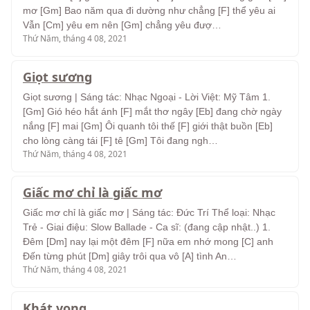
mơ [Gm] Bao năm qua đi dường như chẳng [F] thể yêu ai
Vẫn [Cm] yêu em nên [Gm] chẳng yêu đượ…
Thứ Năm, tháng 4 08, 2021
Giọt sương
Giọt sương | Sáng tác: Nhạc Ngoại - Lời Việt: Mỹ Tâm 1.
[Gm] Gió héo hắt ánh [F] mắt thơ ngây [Eb] đang chờ ngày
nắng [F] mai [Gm] Ôi quanh tôi thế [F] giới thật buồn [Eb]
cho lòng càng tái [F] tê [Gm] Tôi đang ngh…
Thứ Năm, tháng 4 08, 2021
Giấc mơ chỉ là giấc mơ
Giấc mơ chỉ là giấc mơ | Sáng tác: Đức Trí Thể loại: Nhạc
Trẻ - Giai điệu: Slow Ballade - Ca sĩ: (đang cập nhật..) 1.
Ðêm [Dm] nay lại một đêm [F] nữa em nhớ mong [C] anh
Đến từng phút [Dm] giây trôi qua vô [A] tình An…
Thứ Năm, tháng 4 08, 2021
Khát vọng