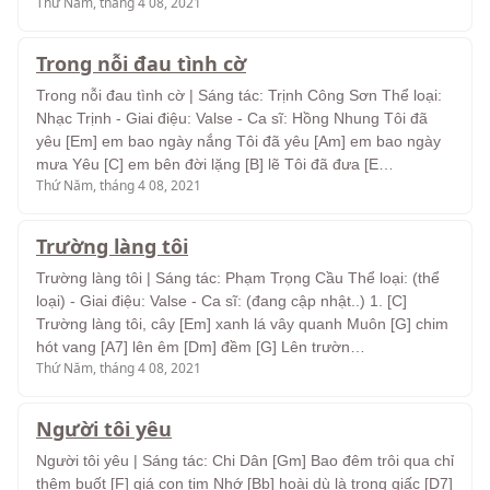
Thứ Năm, tháng 4 08, 2021
Trong nỗi đau tình cờ
Trong nỗi đau tình cờ | Sáng tác: Trịnh Công Sơn Thể loại:
Nhạc Trịnh - Giai điệu: Valse - Ca sĩ: Hồng Nhung Tôi đã
yêu [Em] em bao ngày nắng Tôi đã yêu [Am] em bao ngày
mưa Yêu [C] em bên đời lặng [B] lẽ Tôi đã đưa [E…
Thứ Năm, tháng 4 08, 2021
Trường làng tôi
Trường làng tôi | Sáng tác: Phạm Trọng Cầu Thể loại: (thể
loại) - Giai điệu: Valse - Ca sĩ: (đang cập nhật..) 1. [C]
Trường làng tôi, cây [Em] xanh lá vây quanh Muôn [G] chim
hót vang [A7] lên êm [Dm] đềm [G] Lên trườn…
Thứ Năm, tháng 4 08, 2021
Người tôi yêu
Người tôi yêu | Sáng tác: Chi Dân [Gm] Bao đêm trôi qua chỉ
thêm buốt [F] giá con tim Nhớ [Bb] hoài dù là trong giấc [D7]