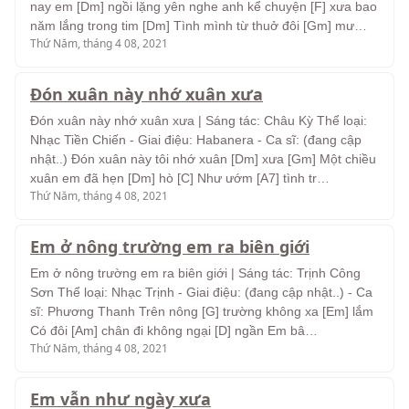
nay em [Dm] ngồi lặng yên nghe anh kể chuyện [F] xưa bao
năm lắng trong tim [Dm] Tình mình từ thuở đôi [Gm] mư…
Thứ Năm, tháng 4 08, 2021
Đón xuân này nhớ xuân xưa
Đón xuân này nhớ xuân xưa | Sáng tác: Châu Kỳ Thể loại:
Nhạc Tiền Chiến - Giai điệu: Habanera - Ca sĩ: (đang cập
nhật..) Đón xuân này tôi nhớ xuân [Dm] xưa [Gm] Một chiều
xuân em đã hẹn [Dm] hò [C] Như ướm [A7] tình tr…
Thứ Năm, tháng 4 08, 2021
Em ở nông trường em ra biên giới
Em ở nông trường em ra biên giới | Sáng tác: Trịnh Công
Sơn Thể loại: Nhạc Trịnh - Giai điệu: (đang cập nhật..) - Ca
sĩ: Phương Thanh Trên nông [G] trường không xa [Em] lắm
Có đôi [Am] chân đi không ngại [D] ngần Em bâ…
Thứ Năm, tháng 4 08, 2021
Em vẫn như ngày xưa