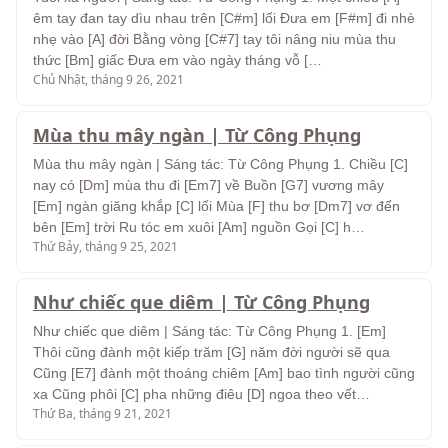
êm tay đan tay dìu nhau trên [C#m] lối Đưa em [F#m] đi nhè
nhẹ vào [A] đời Bằng vòng [C#7] tay tôi nâng niu mùa thu
thức [Bm] giấc Đưa em vào ngày tháng vỗ […
Chủ Nhật, tháng 9 26, 2021
Mùa thu mây ngàn | Từ Công Phụng
Mùa thu mây ngàn | Sáng tác: Từ Công Phụng 1. Chiều [C]
nay có [Dm] mùa thu đi [Em7] về Buồn [G7] vương mây
[Em] ngàn giăng khắp [C] lối Mùa [F] thu bơ [Dm7] vơ đến
bên [Em] trời Ru tóc em xuôi [Am] nguồn Gọi [C] h…
Thứ Bảy, tháng 9 25, 2021
Như chiếc que diêm | Từ Công Phụng
Như chiếc que diêm | Sáng tác: Từ Công Phụng 1. [Em]
Thôi cũng đành một kiếp trăm [G] năm đời người sẽ qua
Cũng [E7] đành một thoáng chiêm [Am] bao tình người cũng
xa Cũng phôi [C] pha những điêu [D] ngoa theo vết…
Thứ Ba, tháng 9 21, 2021