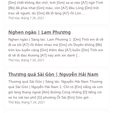
[Dm] chết không đợi chờ, tình [Gm] xa ai nào [A7] ngờ Tình
[Bb] đã phai nhạt [Gm] màu, còn [A7] đâu Lòng [Dm] trót
trao về người, dù [Gm] đã lỡ làng [A7] rồi Lòn…
Thứ Hai, tháng 7 26, 2021
Nghẹn ngào | Lam Phương
Nghẹn ngào | Sáng tác: Lam Phương 1. [Dm] Thôi em đi về
đi xa xôi [A7] rồi thăm nhau mà [Gm] chi Duyên không [Bb]
tròn lưu luyến càng [Gm] thêm đau [A7] buồn [Dm] Thôi em
đi về đi đau thương [A7] này anh xin dành […
Thứ Hai, tháng 7 26, 2021
Thương quá Sài Gòn | Nguyễn Hải Nam
Thương quá Sài Gòn | Sáng tác: Nguyễn Hải Nam Thương
quá Sài Gòn | Nguyễn Hải Nam 1. Chỉ có [Em] nắng và cơn
gió lang thang ngoài [Am] đường Cùng những [D] tiếng còi
xe hú nát tan phố [G] phường Ôi Sài [Em] Gòn giờ…
Thứ Bảy, tháng 7 24, 2021