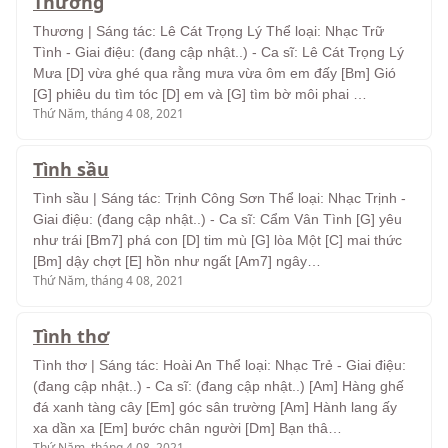
Thương
Thương | Sáng tác: Lê Cát Trọng Lý Thể loại: Nhạc Trữ
Tình - Giai điệu: (đang cập nhật..) - Ca sĩ: Lê Cát Trọng Lý
Mưa [D] vừa ghé qua rằng mưa vừa ôm em đấy [Bm] Gió
[G] phiêu du tìm tóc [D] em và [G] tìm bờ môi phai …
Thứ Năm, tháng 4 08, 2021
Tình sầu
Tình sầu | Sáng tác: Trịnh Công Sơn Thể loại: Nhạc Trịnh -
Giai điệu: (đang cập nhật..) - Ca sĩ: Cẩm Vân Tình [G] yêu
như trái [Bm7] phá con [D] tim mù [G] lòa Một [C] mai thức
[Bm] dậy chợt [E] hồn như ngất [Am7] ngây…
Thứ Năm, tháng 4 08, 2021
Tình thơ
Tình thơ | Sáng tác: Hoài An Thể loại: Nhạc Trẻ - Giai điệu:
(đang cập nhật..) - Ca sĩ: (đang cập nhật..) [Am] Hàng ghế
đá xanh tàng cây [Em] góc sân trường [Am] Hành lang ấy
xa dần xa [Em] bước chân người [Dm] Bạn thâ…
Thứ Năm, tháng 4 08, 2021