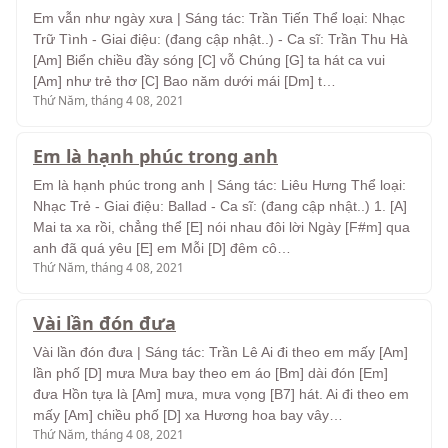
Em vẫn như ngày xưa | Sáng tác: Trần Tiến Thể loại: Nhạc
Trữ Tình - Giai điệu: (đang cập nhật..) - Ca sĩ: Trần Thu Hà
[Am] Biển chiều đầy sóng [C] vỗ Chúng [G] ta hát ca vui
[Am] như trẻ thơ [C] Bao năm dưới mái [Dm] t…
Thứ Năm, tháng 4 08, 2021
Em là hạnh phúc trong anh
Em là hạnh phúc trong anh | Sáng tác: Liêu Hưng Thể loại:
Nhạc Trẻ - Giai điệu: Ballad - Ca sĩ: (đang cập nhật..) 1. [A]
Mai ta xa rồi, chẳng thể [E] nói nhau đôi lời Ngày [F#m] qua
anh đã quá yêu [E] em Mỗi [D] đêm cô…
Thứ Năm, tháng 4 08, 2021
Vài lần đón đưa
Vài lần đón đưa | Sáng tác: Trần Lê Ai đi theo em mấy [Am]
lần phố [D] mưa Mưa bay theo em áo [Bm] dài đón [Em]
đưa Hồn tựa là [Am] mưa, mưa vọng [B7] hát. Ai đi theo em
mấy [Am] chiều phố [D] xa Hương hoa bay vây…
Thứ Năm, tháng 4 08, 2021