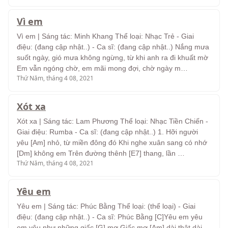
Vì em
Vì em | Sáng tác: Minh Khang Thể loại: Nhạc Trẻ - Giai
điệu: (đang cập nhật..) - Ca sĩ: (đang cập nhật..) Nắng mưa
suốt ngày, gió mưa không ngừng, từ khi anh ra đi khuất mờ
Em vẫn ngóng chờ, em mãi mong đợi, chờ ngày m…
Thứ Năm, tháng 4 08, 2021
Xót xa
Xót xa | Sáng tác: Lam Phương Thể loại: Nhạc Tiền Chiến -
Giai điệu: Rumba - Ca sĩ: (đang cập nhật..) 1. Hỡi người
yêu [Am] nhỏ, từ miền đông đó Khi nghe xuân sang có nhớ
[Dm] không em Trên đường thênh [E7] thang, lần …
Thứ Năm, tháng 4 08, 2021
Yêu em
Yêu em | Sáng tác: Phúc Bằng Thể loại: (thể loại) - Giai
điệu: (đang cập nhật..) - Ca sĩ: Phúc Bằng [C]Yêu em yêu
em yêu như những giấc [G] mơ Giấc mơ [Am] dài thật dài