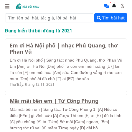
Tìm bài hát
Đang hiển thị bài đăng từ 2021
Em ơi Hà Nội phố | nhạc Phú Quang, thơ
Phan Vũ
Em ơi Hà Nội phố | Sáng tác: nhạc Phú Quang, thơ Phan Vũ
Em [Am] ơi, Hà Nội [Dm] phố Ta còn em mùi hoàng [E7] lan
Ta còn [F] em mùi hoa [Am] sữa Con đường vắng rì rào cơn
mưa [Dm] nhỏ Ai đó chờ [F] ai [E7] tóc xõa …
Thứ Bảy, tháng 12 11, 2021
Mãi mãi bên em | Từ Công Phụng
Mãi mãi bên em | Sáng tác: Từ Công Phụng 1. [A] Nếu có
điều [F#m] gì vĩnh cửu [A] được Thì em [E] ơi [E7] đó là tình
[A] yêu chúng [A] ta [F#m] Bờ môi [C#m] ngoan, [Bm]
hương tóc rũ vai [A] mềm Từng ngày [D] dài hồ…