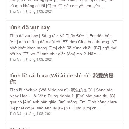
và anh không có lối [C] ra [C] Yêu em yêu em yêu …
Thứ Năm, tháng 4 08, 2021
Tình đã vụt bay
Tình đã vụt bay | Sáng tác: Vũ Tuấn Đức 1. Em đến bên
[Am] anh những đêm dài cô [E7] đơn Gieo bao thương [A7]
nhớ khát khao mong [Dm] chờ Rồi từng chiều [B7] ngỡ thôi
hết bơ [E7] vơ Ôi tình như giấc [Am] mơ 2. Năm …
Thứ Năm, tháng 4 08, 2021
Tình lỡ cách xa (Wǒ ài de shì nǐ - 我爱的是
你)
Tình lỡ cách xa (Wǒ ài de shì nǐ - 我爱的是你) | Sáng tác:
Nhạc Hoa - Lời Việt: Trung Nghĩa 1. [Em] Một mùa thu [G]
qua có [Am] anh bên giấc [Bm] mộng [Em] Tình hồng chưa
[G] phai cớ [A] sao anh lại [B7] xa Từng [Em] ch…
Thứ Năm, tháng 4 08, 2021