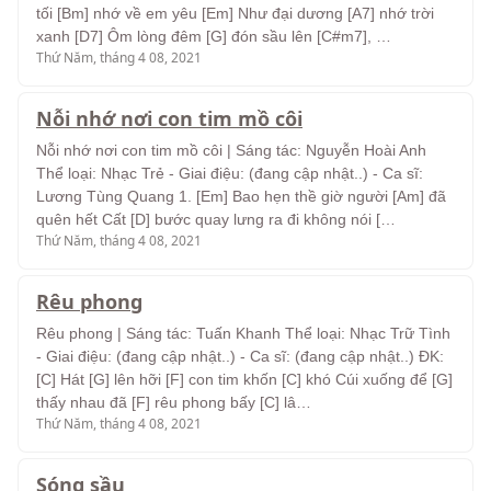
tối [Bm] nhớ về em yêu [Em] Như đại dương [A7] nhớ trời
xanh [D7] Ôm lòng đêm [G] đón sầu lên [C#m7], …
Thứ Năm, tháng 4 08, 2021
Nỗi nhớ nơi con tim mồ côi
Nỗi nhớ nơi con tim mồ côi | Sáng tác: Nguyễn Hoài Anh
Thể loại: Nhạc Trẻ - Giai điệu: (đang cập nhật..) - Ca sĩ:
Lương Tùng Quang 1. [Em] Bao hẹn thề giờ người [Am] đã
quên hết Cất [D] bước quay lưng ra đi không nói […
Thứ Năm, tháng 4 08, 2021
Rêu phong
Rêu phong | Sáng tác: Tuấn Khanh Thể loại: Nhạc Trữ Tình
- Giai điệu: (đang cập nhật..) - Ca sĩ: (đang cập nhật..) ĐK:
[C] Hát [G] lên hỡi [F] con tim khốn [C] khó Cúi xuống để [G]
thấy nhau đã [F] rêu phong bấy [C] lâ…
Thứ Năm, tháng 4 08, 2021
Sóng sầu