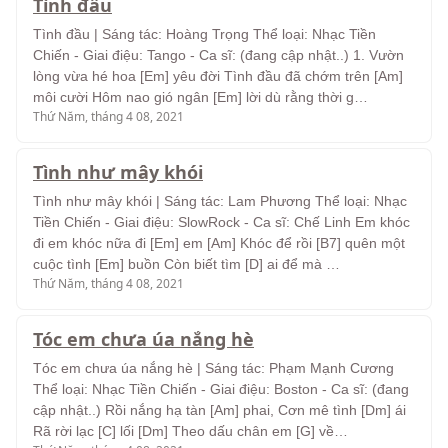
Tình đầu
Tình đầu | Sáng tác: Hoàng Trọng Thể loại: Nhạc Tiền
Chiến - Giai điệu: Tango - Ca sĩ: (đang cập nhật..) 1. Vườn
lòng vừa hé hoa [Em] yêu đời Tình đầu đã chớm trên [Am]
môi cười Hôm nao gió ngân [Em] lời dù rằng thời g…
Thứ Năm, tháng 4 08, 2021
Tình như mây khói
Tình như mây khói | Sáng tác: Lam Phương Thể loại: Nhạc
Tiền Chiến - Giai điệu: SlowRock - Ca sĩ: Chế Linh Em khóc
đi em khóc nữa đi [Em] em [Am] Khóc để rồi [B7] quên một
cuộc tình [Em] buồn Còn biết tìm [D] ai để mà …
Thứ Năm, tháng 4 08, 2021
Tóc em chưa úa nắng hè
Tóc em chưa úa nắng hè | Sáng tác: Phạm Mạnh Cương
Thể loại: Nhạc Tiền Chiến - Giai điệu: Boston - Ca sĩ: (đang
cập nhật..) Rồi nắng hạ tàn [Am] phai, Cơn mê tình [Dm] ái
Rã rời lạc [C] lối [Dm] Theo dấu chân em [G] về…