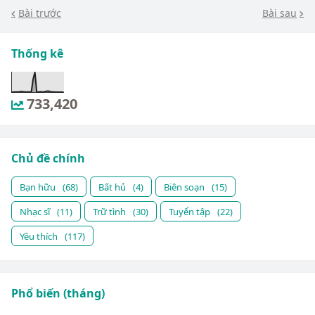
Bài trước
Bài sau
Thống kê
733,420
Chủ đề chính
Bạn hữu
(68)
Bất hủ
(4)
Biên soạn
(15)
Nhạc sĩ
(11)
Trữ tình
(30)
Tuyển tập
(22)
Yêu thích
(117)
Phổ biến (tháng)