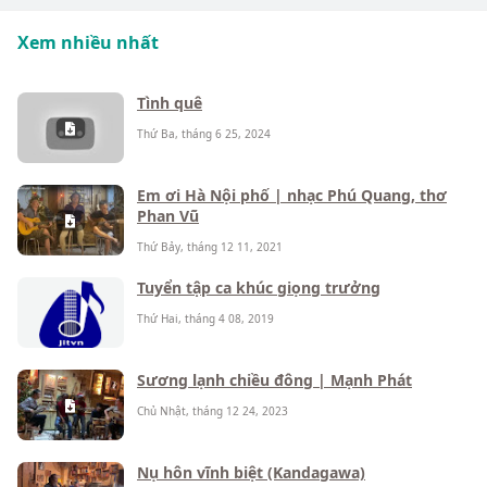
Xem nhiều nhất
Tình quê
Thứ Ba, tháng 6 25, 2024
Em ơi Hà Nội phố | nhạc Phú Quang, thơ
Phan Vũ
Thứ Bảy, tháng 12 11, 2021
Tuyển tập ca khúc giọng trưởng
Thứ Hai, tháng 4 08, 2019
Sương lạnh chiều đông | Mạnh Phát
Chủ Nhật, tháng 12 24, 2023
Nụ hôn vĩnh biệt (Kandagawa)