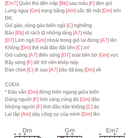
[Em7] 
Quân thù đến nấp 
[Bb] 
sau màu 
[F] 
đen gió
Lưng ngụy 
[Gm] 
trang bằng 
[Am] 
sắc đỏ mặt 
[Dm] 
trời
ĐK:
Gió gào, sóng gào biển ngả 
[C] 
nghiêng
Bão 
[Bb] 
rũ rách tã những tảng 
[A7] 
mây
[D7] 
Lính ngã 
[Gm] 
nhoài trong gió lại đứng 
[A7] 
lên
Không 
[Dm] 
thể mất đảo đất liền 
[C] 
ơi!
Gió cuồng 
[A7] 
điên sóng 
[D7] 
soài bên bờ 
[Gm] 
vực
Bầy sóng 
[F] 
dữ trở nên khép nép
Đàn chim 
[C] 
đi sau 
[A7] 
bão đã bay 
[Dm] 
về
CODA
* Đảo vẫn 
[Dm] 
đứng hiên ngang giữa biển
Dáng người 
[F] 
lính sáng cùng đá 
[Gm] 
đảo
Những người 
[F] 
lính đầu trần không 
[C] 
áo
Lại lắp 
[Am] 
dày công sự của mình 
[Dm] 
lên
Dm
Gm
Em7
x
o
o
o
o
o
o
o