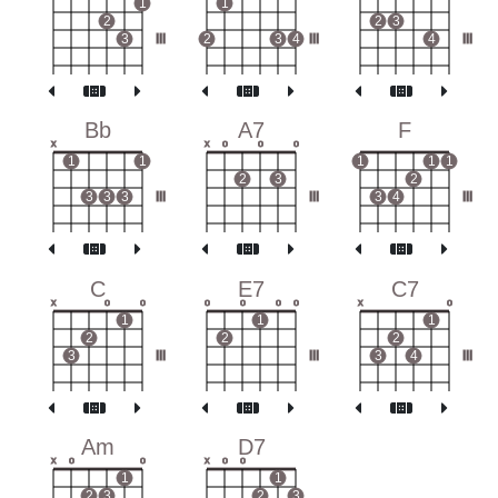
1
1
2
2
3
3
III
2
3
4
III
4
III
Bb
A7
F
x
x
o
o
o
1
1
1
1
1
2
3
2
3
3
3
III
III
3
4
III
C
E7
C7
x
o
o
o
o
o
o
x
o
1
1
1
2
2
2
3
III
III
3
4
III
Am
D7
x
o
o
x
o
o
1
1
2
3
2
3