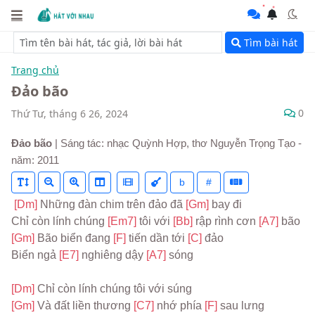
Tìm bài hát
Trang chủ
Đảo bão
0
Thứ Tư, tháng 6 26, 2024
Đảo bão
| Sáng tác: nhạc Quỳnh Hợp, thơ Nguyễn Trọng Tạo -
năm: 2011
b
#
[Dm] 
Những đàn chim trên đảo đã 
[Gm] 
bay đi
Chỉ còn lính chúng 
[Em7] 
tôi với 
[Bb] 
rập rình cơn 
[A7] 
bão
[Gm] 
Bão biển đang 
[F] 
tiến dần tới 
[C] 
đảo
Biển ngả 
[E7] 
nghiêng dậy 
[A7] 
sóng
[Dm] 
Chỉ còn lính chúng tôi với súng
[Gm] 
Và đất liền thương 
[C7] 
nhớ phía 
[F] 
sau lưng