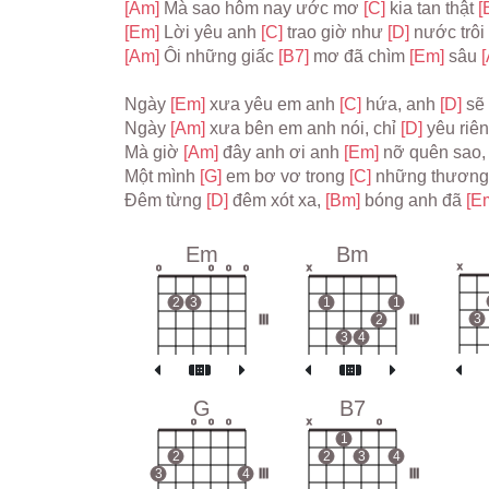
[Am] 
Mà sao hôm nay ước mơ 
[C] 
kia tan thật 
[
[Em] 
Lời yêu anh 
[C] 
trao giờ như 
[D] 
nước trôi 
[Am] 
Ôi những giấc 
[B7] 
mơ đã chìm 
[Em] 
sâu 
Ngày 
[Em] 
xưa yêu em anh 
[C] 
hứa, anh 
[D] 
sẽ
Ngày 
[Am] 
xưa bên em anh nói, chỉ 
[D] 
yêu riê
Mà giờ 
[Am] 
đây anh ơi anh 
[Em] 
nỡ quên sao,
Một mình 
[G] 
em bơ vơ trong 
[C] 
những thương
Đêm từng 
[D] 
đêm xót xa, 
[Bm] 
bóng anh đã 
[E
Em
Bm
x
o
o
o
o
x
2
3
1
1
3
III
2
III
3
4
G
B7
o
o
o
x
o
1
2
2
3
4
3
4
III
III