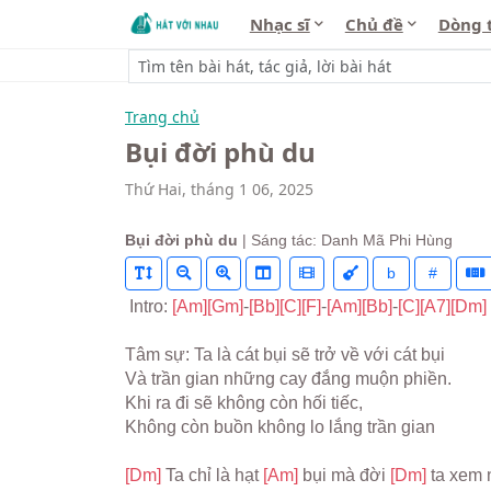
Nhạc sĩ
Chủ đề
Dòng 
Trang chủ
Bụi đời phù du
Thứ Hai, tháng 1 06, 2025
Bụi đời phù du
| Sáng tác: Danh Mã Phi Hùng
b
#
 Intro: 
[Am]
[Gm]
-
[Bb]
[C]
[F]
-
[Am]
[Bb]
-
[C]
[A7]
[Dm]
Tâm sự: Ta là cát bụi sẽ trở về với cát bụi
Và trần gian những cay đắng muộn phiền.
Khi ra đi sẽ không còn hối tiếc,
Không còn buồn không lo lắng trần gian
[Dm] 
Ta chỉ là hạt 
[Am] 
bụi mà đời 
[Dm] 
ta xem 