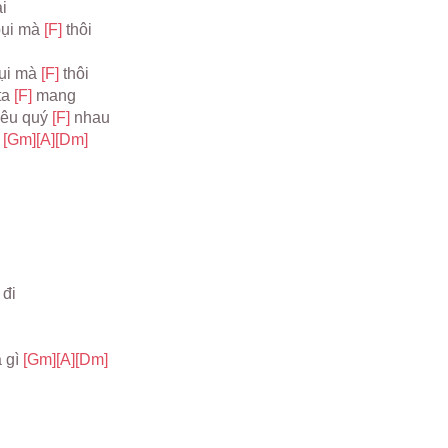
i
bụi mà 
[F] 
thôi
ụi mà 
[F] 
thôi
a 
[F] 
mang
yêu quý 
[F] 
nhau
 
[Gm]
[A]
[Dm]
 đi
 gì 
[Gm]
[A]
[Dm]