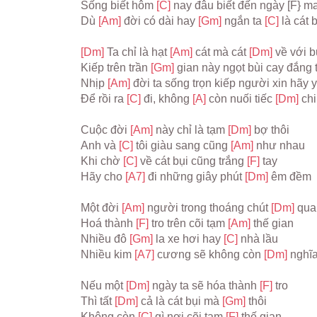
Sống biết hôm 
[C] 
nay đâu biết đến ngày [F} ma
Dù 
[Am] 
đời có dài hay 
[Gm] 
ngắn ta 
[C] 
là cát 
[Dm] 
Ta chỉ là hạt 
[Am] 
cát mà cát 
[Dm] 
về với b
Kiếp trên trần 
[Gm] 
gian này ngọt bùi cay đắng t
Nhịp 
[Am] 
đời ta sống trọn kiếp người xin hãy 
Để rồi ra 
[C] 
đi, không 
[A] 
còn nuối tiếc 
[Dm] 
chi
Cuộc đời 
[Am] 
này chỉ là tạm 
[Dm] 
bợ thôi
Anh và 
[C] 
tôi giàu sang cũng 
[Am] 
như nhau
Khi chờ 
[C] 
về cát bụi cũng trắng 
[F] 
tay
Hãy cho 
[A7] 
đi những giây phút 
[Dm] 
êm đềm
Một đời 
[Am] 
người trong thoáng chút 
[Dm] 
qua
Hoá thành 
[F] 
tro trên cõi tạm 
[Am] 
thế gian
Nhiều đô 
[Gm] 
la xe hơi hay 
[C] 
nhà lầu
Nhiều kim 
[A7] 
cương sẽ không còn 
[Dm] 
nghĩa
Nếu một 
[Dm] 
ngày ta sẽ hóa thành 
[F] 
tro
Thì tất 
[Dm] 
cả là cát bụi mà 
[Gm] 
thôi
Không còn 
[C] 
gì nơi cõi tạm 
[F] 
thế gian