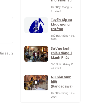
thơ Phan Vũ
Thứ Bảy, tháng 12
11, 2021
Tuyển tập ca
khúc giọng
trưởng
Thứ Hai, tháng 4 08,
2019
Sương lạnh
chiều đông |
Bài sau
Mạnh Phát
Chủ Nhật, tháng 12
24, 2023
Nụ hôn vĩnh
biệt
(Kandagawa)
Thứ Hai, tháng 3 25,
2024