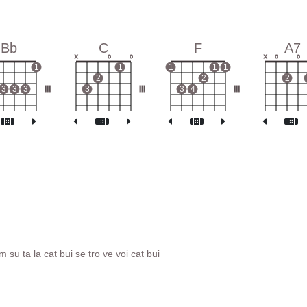
Bb
C
F
A7
x
o
o
x
o
o
1
1
1
1
1
2
2
2
3
3
3
III
3
III
3
4
III
su ta la cat bui se tro ve voi cat bui