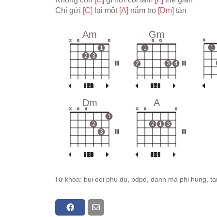
Chỉ gửi 
[C] 
lại một 
[A] 
nắm tro 
[Dm] 
tàn
Am
Gm
x
x
o
o
o
o
1
1
1
2
3
III
2
3
4
III
Dm
A
x
o
o
x
o
o
1
2
2
1
3
3
III
III
Từ khóa: bui doi phu du, bdpd, danh ma phi hung, tam 