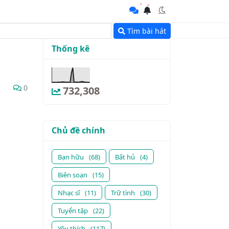
Tìm bài hát
Thống kê
0
732,308
Chủ đề chính
Bạn hữu
(68)
Bất hủ
(4)
Biên soạn
(15)
Nhạc sĩ
(11)
Trữ tình
(30)
Tuyển tập
(22)
Yêu thích
(117)