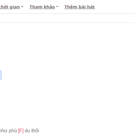
thời gian
Tham khảo
Thêm bài hát
như phù 
[F] 
du thôi