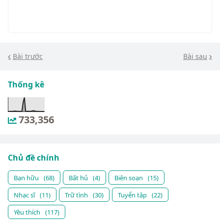
Bài trước
Bài sau
Thống kê
733,356
Chủ đề chính
Bạn hữu
(68)
Bất hủ
(4)
Biên soạn
(15)
Nhạc sĩ
(11)
Trữ tình
(30)
Tuyển tập
(22)
Yêu thích
(117)