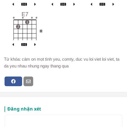
E7
o
o
o
o
1
2
III
Từ khóa: cám on mọt tình yeu, comty, duc vu loi viet loi viet, ta
da yeu nhau nhung ngay thang qua
Đăng nhận xét