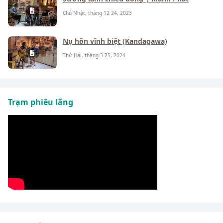
Chủ Nhật, tháng 12 24, 2023
Nụ hôn vĩnh biệt (Kandagawa)
Thứ Hai, tháng 3 25, 2024
Trạm phiêu lãng