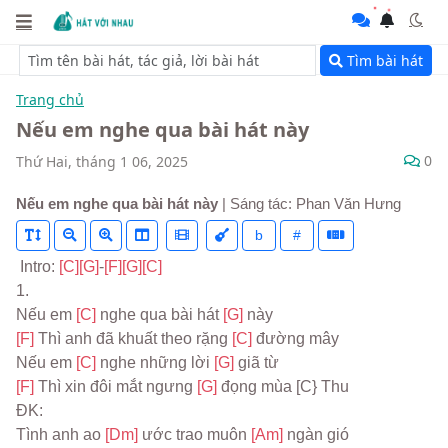
Tìm bài hát
Trang chủ
Nếu em nghe qua bài hát này
0
Thứ Hai, tháng 1 06, 2025
Nếu em nghe qua bài hát này
| Sáng tác: Phan Văn Hưng
b
#
 Intro: 
[C]
[G]
-
[F]
[G]
[C]
1.
Nếu em 
[C] 
nghe qua bài hát 
[G] 
này
[F] 
Thì anh đã khuất theo rặng 
[C] 
đường mây
Nếu em 
[C] 
nghe những lời 
[G] 
giã từ
[F] 
Thì xin đôi mắt ngưng 
[G] 
đọng mùa [C} Thu
ĐK:
Tình anh ao 
[Dm] 
ước trao muôn 
[Am] 
ngàn gió