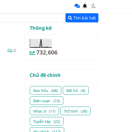
Tìm bài hát
Thống kê
0
732,606
Chủ đề chính
Bạn hữu
(68)
Bất hủ
(4)
Biên soạn
(15)
Nhạc sĩ
(11)
Trữ tình
(30)
Tuyển tập
(22)
Yêu thích
(117)