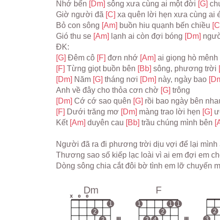
Nhớ bến 
[Dm] 
sông xưa cùng ai một đời 
[G] 
ch
Giờ người đã 
[C] 
xa quên lời hẹn xưa cùng ai 
Bỏ con sông 
[Am] 
buồn hiu quạnh bến chiều 
[C
Gió thu se 
[Am] 
lạnh ai còn đợi bóng 
[Dm] 
ngườ
ĐK:
[G] 
Đêm cô 
[F] 
đơn nhớ 
[Am] 
ai giọng hò mênh 
[F] 
Từng giọt buồn bên 
[Bb] 
sông, phương trời 
[Dm] 
Năm 
[G] 
tháng nơi 
[Dm] 
này, ngày bao 
[Dm
Anh về đây cho thỏa cơn chờ 
[G] 
trông
[Dm] 
Cớ cớ sao quên 
[G] 
rồi bao ngày bên nha
[F] 
Dưới trăng mơ 
[Dm] 
màng trao lời hẹn 
[G] 
ư
Kết 
[Am] 
duyên cau 
[Bb] 
trầu chúng mình bên 
[
Người đã ra đi phương trời dịu vợi để lại mìn
Thương sao số kiếp lạc loài vì ai em đợi em 
Dòng sông chia cắt đôi bờ tình em lỡ chuyến 
Dm
F
x
o
o
1
1
1
1
2
2
2
3
3
III
3
4
III