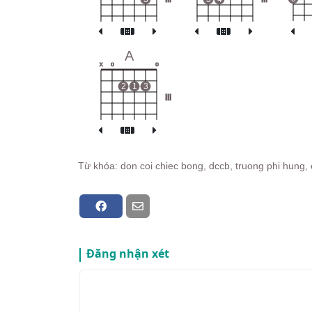
A
x
o
o
2
1
3
III
Từ khóa: don coi chiec bong, dccb, truong phi hung, 
Đăng nhận xét