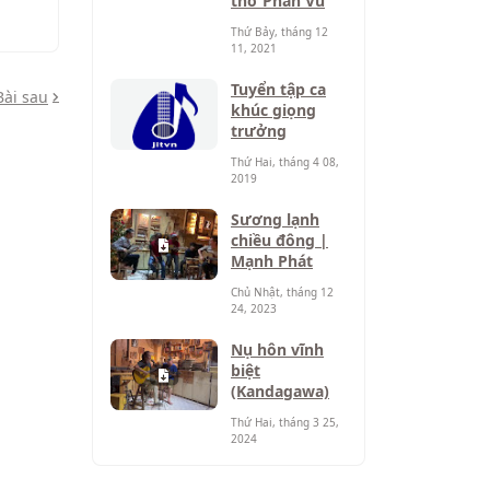
thơ Phan Vũ
Thứ Bảy, tháng 12
11, 2021
Tuyển tập ca
Bài sau
khúc giọng
trưởng
Thứ Hai, tháng 4 08,
2019
Sương lạnh
chiều đông |
Mạnh Phát
Chủ Nhật, tháng 12
24, 2023
Nụ hôn vĩnh
biệt
(Kandagawa)
Thứ Hai, tháng 3 25,
2024