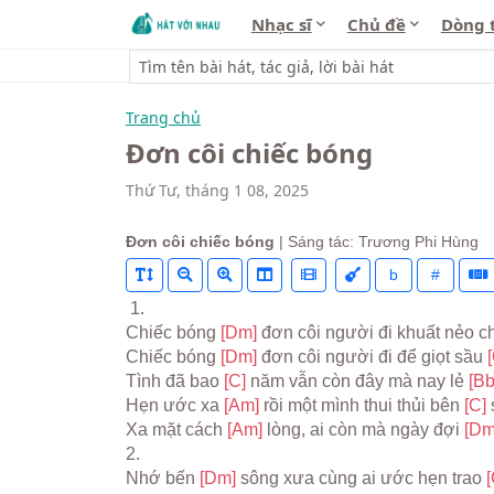
Nhạc sĩ
Chủ đề
Dòng 
Trang chủ
Đơn côi chiếc bóng
Thứ Tư, tháng 1 08, 2025
Đơn côi chiếc bóng
| Sáng tác: Trương Phi Hùng
b
#
 1.
Chiếc bóng 
[Dm] 
đơn côi người đi khuất nẻo c
Chiếc bóng 
[Dm] 
đơn côi người đi để giọt sầu 
[
Tình đã bao 
[C] 
năm vẫn còn đây mà nay lẻ 
[Bb
Hẹn ước xa 
[Am] 
rồi một mình thui thủi bên 
[C] 
Xa mặt cách 
[Am] 
lòng, ai còn mà ngày đợi 
[Dm
2.
Nhớ bến 
[Dm] 
sông xưa cùng ai ước hẹn trao 
[