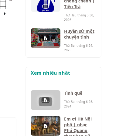
chông chênh |
Tiên Trà
Thứ Hai, tháng 3 30,
2026
Huyền sử một
chuyện tình
Thứ Ba, tháng 6 24,
2025
Xem nhiều nhất
Tình quê
Thứ Ba, tháng 6 25,
2024
Em ơi Hà Nội
phố | nhạc
Phú Quang,