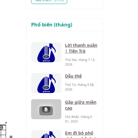
Phổ biến (tháng)
Lời thanh xuân
| Tiên Trà
Thứ Hai, tháng 7 13,
2026
Dẫu thế
Thứ Tư, tháng 4 08,
2026
Gặp giữa miền
cao
Chủ Nhật, tháng 6
01, 2025
o
1
Em đi bỏ phố
III