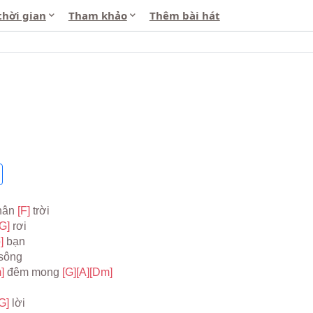
thời gian
Tham khảo
Thêm bài hát
hân 
[F] 
trời
G] 
rơi
] 
bạn
sông
] 
đêm mong 
[G]
[A]
[Dm]
G] 
lời