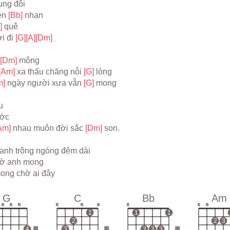
ung đôi
én 
[Bb] 
nhạn
] 
quê
i đi 
[G]
[A]
[Dm]
[Dm] 
mông
[Am] 
xa thấu chăng nỗi 
[G] 
lòng
] 
ngày người xưa vẫn 
[G] 
mong
u
ớc
Am] 
nhau muôn đời sắc 
[Dm] 
son.
h anh trông ngóng đêm dài
chờ anh mong
mong chờ ai đây
G
C
Bb
Am
o
o
o
x
o
o
x
x
o
1
1
1
2
2
3
4
III
3
III
3
3
3
III