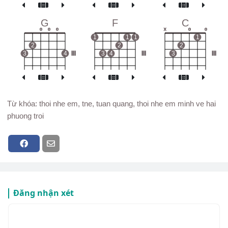
G
F
C
o
o
o
x
o
o
1
1
1
1
2
2
2
3
4
III
3
4
III
3
III
Từ khóa: thoi nhe em, tne, tuan quang, thoi nhe em minh ve hai
phuong troi
Đăng nhận xét