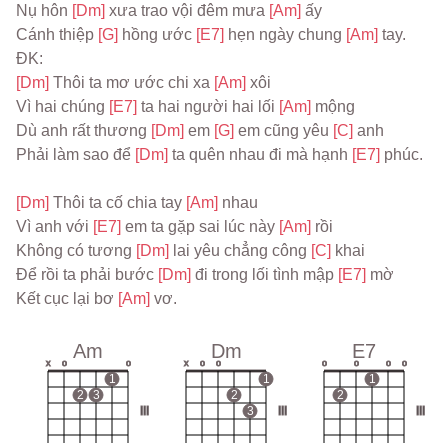
Nụ hôn 
[Dm] 
xưa trao vội đêm mưa 
[Am] 
ấy
Cánh thiệp 
[G] 
hồng ước 
[E7] 
hẹn ngày chung 
[Am] 
tay.
ĐK:
[Dm] 
Thôi ta mơ ước chi xa 
[Am] 
xôi
Vì hai chúng 
[E7] 
ta hai người hai lối 
[Am] 
mộng
Dù anh rất thương 
[Dm] 
em 
[G] 
em cũng yêu 
[C] 
anh
Phải làm sao để 
[Dm] 
ta quên nhau đi mà hạnh 
[E7] 
phúc.
[Dm] 
Thôi ta cố chia tay 
[Am] 
nhau
Vì anh với 
[E7] 
em ta gặp sai lúc này 
[Am] 
rồi
Không có tương 
[Dm] 
lai yêu chẳng công 
[C] 
khai
Để rồi ta phải bước 
[Dm] 
đi trong lối tình mập 
[E7] 
mờ
Kết cục lại bơ 
[Am] 
vơ.
Am
Dm
E7
x
o
o
x
o
o
o
o
o
o
1
1
1
2
3
2
2
III
3
III
III