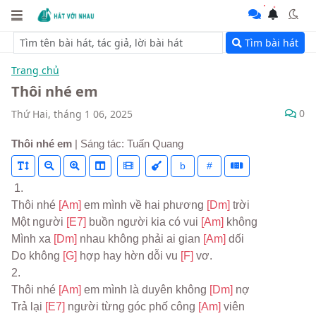
Tìm bài hát
Trang chủ
Thôi nhé em
0
Thứ Hai, tháng 1 06, 2025
Thôi nhé em
| Sáng tác: Tuấn Quang
b
#
 1.
Thôi nhé 
[Am] 
em mình về hai phương 
[Dm] 
trời
Một người 
[E7] 
buồn người kia có vui 
[Am] 
không
Mình xa 
[Dm] 
nhau không phải ai gian 
[Am] 
dối
Do không 
[G] 
hợp hay hờn dỗi vu 
[F] 
vơ.
2.
Thôi nhé 
[Am] 
em mình là duyên không 
[Dm] 
nợ
Trả lại 
[E7] 
người từng góc phố công 
[Am] 
viên