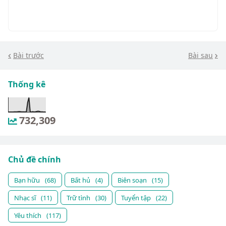
Bài trước
Bài sau
Thống kê
732,309
Chủ đề chính
Bạn hữu
(68)
Bất hủ
(4)
Biên soạn
(15)
Nhạc sĩ
(11)
Trữ tình
(30)
Tuyển tập
(22)
Yêu thích
(117)