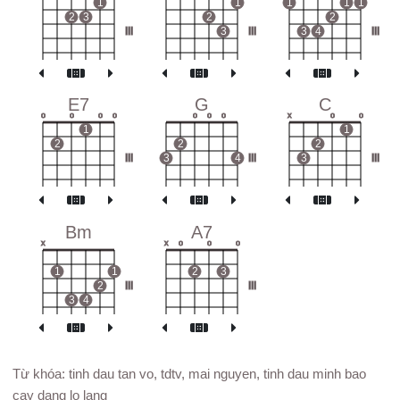
1
1
1
1
1
2
3
2
2
III
3
III
3
4
III
E7
G
C
o
o
o
o
o
o
o
x
o
o
1
1
2
2
2
III
3
4
III
3
III
Bm
A7
x
x
o
o
o
1
1
2
3
2
III
III
3
4
Từ khóa: tinh dau tan vo, tdtv, mai nguyen, tinh dau minh bao
cay dang lo lang