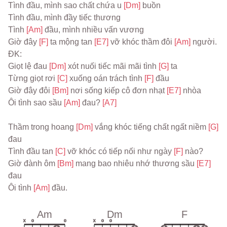
Tình đầu, mình sao chất chứa u 
[Dm] 
buồn
Tình đầu, mình đầy tiếc thương
Tình 
[Am] 
đầu, mình nhiều vấn vương
Giờ đây 
[F] 
ta mộng tan 
[E7] 
vỡ khóc thầm đôi 
[Am] 
người.
ĐK:
Giọt lệ đau 
[Dm] 
xót nuối tiếc mãi mãi tình 
[G] 
ta
Từng giọt rơi 
[C] 
xuống oán trách tình 
[F] 
đầu
Giờ đây đôi 
[Bm] 
nơi sống kiếp cô đơn nhạt 
[E7] 
nhòa
Ôi tình sao sầu 
[Am] 
đau? 
[A7]
Thầm trong hoang 
[Dm] 
vắng khóc tiếng chất ngất niềm 
[G] 
đau
Tình đầu tan 
[C] 
vỡ khóc có tiếp nối như ngày 
[F] 
nào?
Giờ đành ôm 
[Bm] 
mang bao nhiêu nhớ thương sầu 
[E7] 
đau
Ôi tình 
[Am] 
đầu.
Am
Dm
F
x
o
o
x
o
o