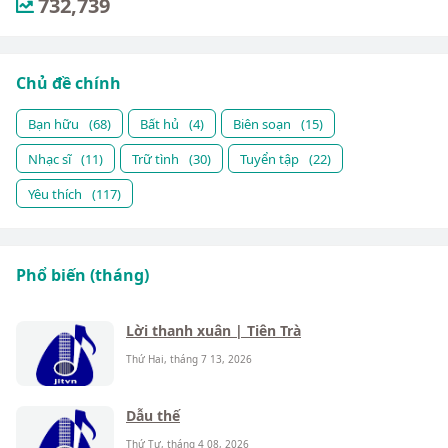
732,739
Chủ đề chính
Bạn hữu
(68)
Bất hủ
(4)
Biên soạn
(15)
Nhạc sĩ
(11)
Trữ tình
(30)
Tuyển tập
(22)
Yêu thích
(117)
Phổ biến (tháng)
Lời thanh xuân | Tiên Trà
Thứ Hai, tháng 7 13, 2026
Dẫu thế
Thứ Tư, tháng 4 08, 2026