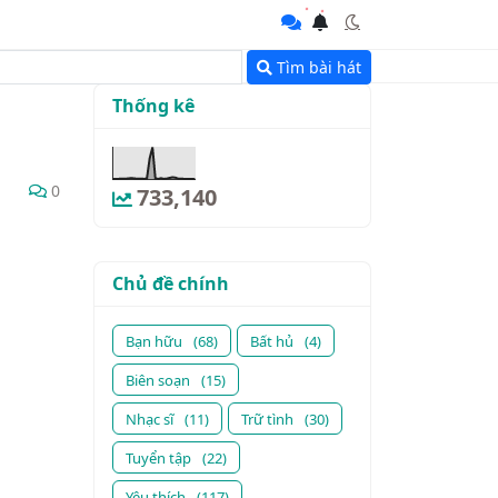
Tìm bài hát
Thống kê
0
733,140
Chủ đề chính
Bạn hữu
(68)
Bất hủ
(4)
Biên soạn
(15)
Nhạc sĩ
(11)
Trữ tình
(30)
Tuyển tập
(22)
Yêu thích
(117)