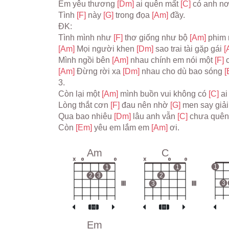
Em yêu thương 
[Dm] 
ai quên mất 
[C] 
có anh nơ
Tình 
[F] 
này 
[G] 
trong đọa 
[Am] 
đầy.
ĐK:
Tình mình như 
[F] 
thơ giống như bộ 
[Am] 
phim 
[Am] 
Mọi người khen 
[Dm] 
sao trai tài gặp gái 
[
Mình ngồi bên 
[Am] 
nhau chính em nói một 
[F] 
[Am] 
Đừng rời xa 
[Dm] 
nhau cho dù bao sóng 
[
3.
Còn lại một 
[Am] 
mình buồn vui không có 
[C] 
ai
Lòng thắt cơn 
[F] 
đau nên nhờ 
[G] 
men say giải
Qua bao nhiêu 
[Dm] 
lâu anh vẫn 
[C] 
chưa quên
Còn 
[Em] 
yêu em lắm em 
[Am] 
ơi.
Am
C
x
o
o
x
o
o
1
1
1
2
3
2
3
III
3
III
Em