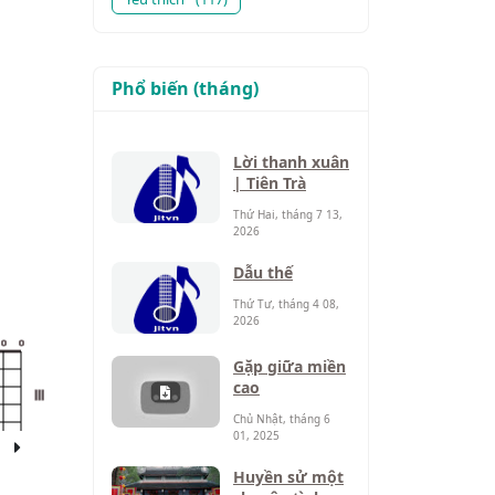
Phổ biến (tháng)
Lời thanh xuân
| Tiên Trà
Thứ Hai, tháng 7 13,
2026
Dẫu thế
Thứ Tư, tháng 4 08,
2026
o
o
Gặp giữa miền
cao
III
Chủ Nhật, tháng 6
01, 2025
Huyền sử một