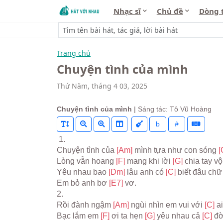
Nhạc sĩ
Chủ đề
Dòng 
Trang chủ
Chuyện tình của mình
Thứ Năm, tháng 4 03, 2025
Chuyện tình của mình
| Sáng tác: Tô Vũ Hoàng
b
#
 1.
Chuyện tình của 
[Am] 
mình tựa như con sóng 
[
Lòng vẫn hoang 
[F] 
mang khi lời 
[G] 
chia tay vộ
Yêu nhau bao 
[Dm] 
lâu anh có 
[C] 
biết đâu chữ
Em bỏ anh bơ 
[E7] 
vơ.
2.
Rồi đành ngậm 
[Am] 
ngùi nhìn em vui với 
[C] 
a
Bạc lắm em 
[F] 
ơi ta hẹn 
[G] 
yêu nhau cả 
[C] 
đờ