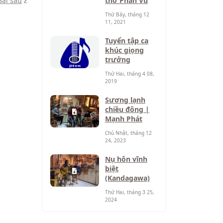
Bài sau
thơ Phan Vũ
Thứ Bảy, tháng 12
11, 2021
Tuyển tập ca
khúc giọng
trưởng
Thứ Hai, tháng 4 08,
2019
Sương lạnh
chiều đông |
Mạnh Phát
Chủ Nhật, tháng 12
24, 2023
Nụ hôn vĩnh
biệt
(Kandagawa)
Thứ Hai, tháng 3 25,
2024