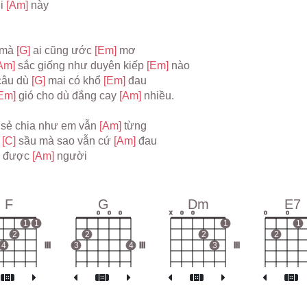
i 
[Am] 
này
mà 
[G] 
ai cũng ước 
[Em] 
mơ
Am] 
sắc giống như duyên kiếp 
[Em] 
nào
câu dù 
[G] 
mai có khổ 
[Em] 
đau
Em] 
gió cho dù đắng cay 
[Am] 
nhiều.
 sẻ chia như em vẫn 
[Am] 
từng
 
[C] 
sầu mà sao vẫn cứ 
[Am] 
đau
 được 
[Am] 
người
F
G
Dm
E7
o
o
o
x
o
o
o
o
1
1
1
1
2
2
2
2
4
III
3
4
III
3
III