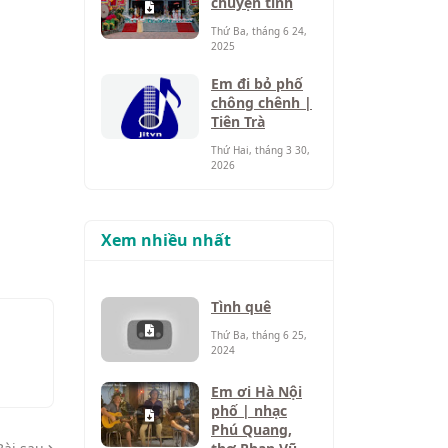
chuyện tình
Thứ Ba, tháng 6 24,
2025
Em đi bỏ phố
chông chênh |
Tiên Trà
Thứ Hai, tháng 3 30,
2026
Xem nhiều nhất
Tình quê
Thứ Ba, tháng 6 25,
2024
Em ơi Hà Nội
phố | nhạc
Phú Quang,