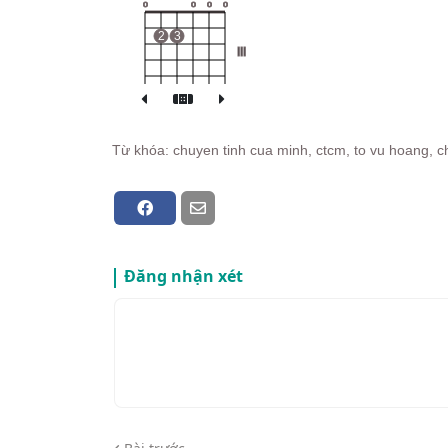
o
o
o
o
2
3
III
Từ khóa: chuyen tinh cua minh, ctcm, to vu hoang, c
Đăng nhận xét