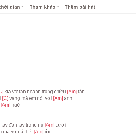
thời gian
Tham khảo
Thêm bài hát
C] 
kia vỡ tan nhanh trong chiều 
[Am] 
tàn
i 
[C] 
vàng mà em nói với 
[Am] 
anh
 
[Am] 
ngờ
i tay đan tay trong nụ 
[Am] 
cười
i mà vỡ nát hết 
[Am] 
rồi