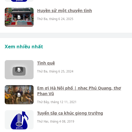
Huyền sử một chuyện tình
Thứ Ba, tháng 6 24, 2025
Xem nhiều nhất
Tình quê
Thứ Ba, tháng 6 25, 2024
Em ơi Hà Nội phố | nhạc Phú Quang, thơ
Phan Vũ
Thứ Bảy, tháng 12 11, 2021
Tuyển tập ca khúc giọng trưởng
Thứ Hai, tháng 4 08, 2019