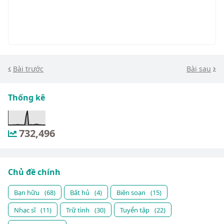
Bài trước
Bài sau
Thống kê
732,496
Chủ đề chính
Bạn hữu
(68)
Bất hủ
(4)
Biên soạn
(15)
Nhạc sĩ
(11)
Trữ tình
(30)
Tuyển tập
(22)