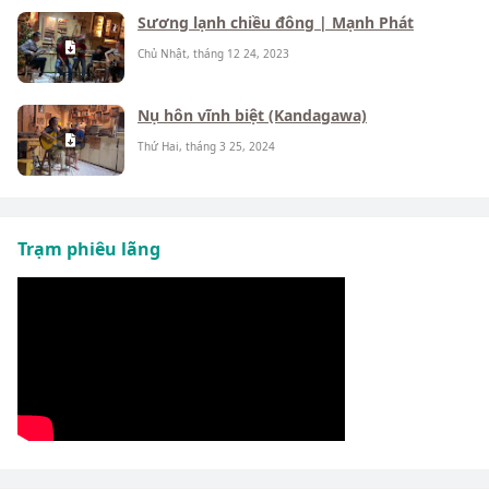
Sương lạnh chiều đông | Mạnh Phát
Chủ Nhật, tháng 12 24, 2023
Nụ hôn vĩnh biệt (Kandagawa)
Thứ Hai, tháng 3 25, 2024
Trạm phiêu lãng