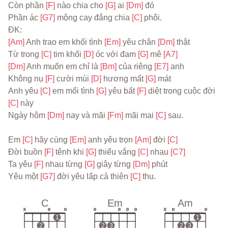
Còn phần 
[F] 
nào chia cho 
[G] 
ai 
[Dm] 
đó
Phần ác 
[G7] 
mộng cay đắng chia 
[C] 
phôi.
ĐK:
[Am] 
Anh trao em khối tình 
[Em] 
yêu chân 
[Dm] 
thật
Từ trong 
[C] 
tim khối 
[D] 
óc với đam 
[G] 
mê 
[A7]
[Dm] 
Anh muốn em chỉ là 
[Bm] 
của riêng 
[E7] 
anh
Không nụ 
[F] 
cười mùi 
[D] 
hương mất 
[G] 
mát
Anh yêu 
[C] 
em mối tình 
[G] 
yêu bất 
[F] 
diệt trong cuộc đời 
[C] 
này
Ngày hôm 
[Dm] 
nay và mãi 
[Fm] 
mãi mai 
[C] 
sau.
Em 
[C] 
hãy cùng 
[Em] 
anh yêu trọn 
[Am] 
đời 
[C]
Đời buồn 
[F] 
tênh khi 
[G] 
thiếu vắng 
[C] 
nhau 
[C7]
Ta yêu 
[F] 
nhau từng 
[G] 
giây từng 
[Dm] 
phút
Yêu một 
[G7] 
đời yêu lấp cả thiên 
[C] 
thu.
C
Em
Am
x
o
o
o
o
o
o
x
o
o
1
1
2
2
3
2
3