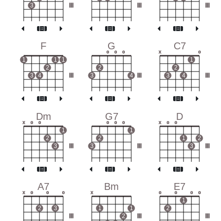
3
III
III
III
F
G
C7
o
o
o
x
o
1
1
1
1
2
2
2
3
4
III
3
4
III
3
4
III
Dm
G7
D
x
o
o
o
o
o
x
o
o
1
1
2
2
1
2
3
III
3
III
3
III
A7
Bm
E7
x
o
o
o
x
o
o
o
o
1
2
3
1
1
2
III
2
III
III