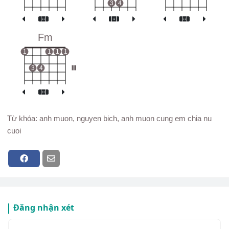
3
4
Fm
1
1
1
1
3
4
III
Từ khóa: anh muon, nguyen bich, anh muon cung em chia nu
cuoi
Đăng nhận xét