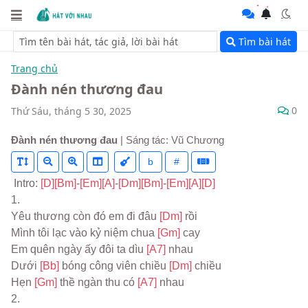
Tìm bài hát
Trang chủ
Đành nén thương đau
0
Thứ Sáu, tháng 5 30, 2025
Đành nén thương đau
| Sáng tác: Vũ Chương
b
#
 Intro: 
[D]
[Bm]
-
[Em]
[A]
-
[Dm]
[Bm]
-
[Em]
[A]
[D]
1.
Yêu thương còn đó em đi đâu 
[Dm] 
rồi
Mình tôi lạc vào kỷ niệm chua 
[Gm] 
cay
Em quên ngày ấy đôi ta dìu 
[A7] 
nhau
Dưới 
[Bb] 
bóng công viên chiều 
[Dm] 
chiều
Hẹn 
[Gm] 
thề ngàn thu có 
[A7] 
nhau
2.