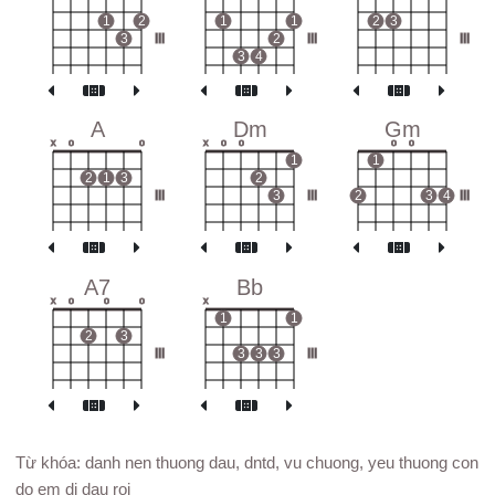
1
2
1
1
2
3
3
III
2
III
III
3
4
A
Dm
Gm
x
o
o
x
o
o
o
o
1
1
2
1
3
2
III
3
III
2
3
4
III
A7
Bb
x
o
o
o
x
1
1
2
3
III
3
3
3
III
Từ khóa: danh nen thuong dau, dntd, vu chuong, yeu thuong con
do em di dau roi