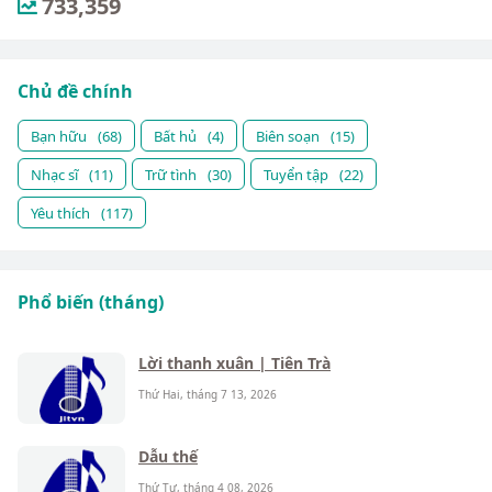
733,359
Chủ đề chính
Bạn hữu
(68)
Bất hủ
(4)
Biên soạn
(15)
Nhạc sĩ
(11)
Trữ tình
(30)
Tuyển tập
(22)
Yêu thích
(117)
Phổ biến (tháng)
Lời thanh xuân | Tiên Trà
Thứ Hai, tháng 7 13, 2026
Dẫu thế
Thứ Tư, tháng 4 08, 2026