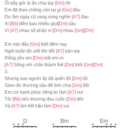
Ôi bây giờ ái ân chia tay 
[Dm] 
rồi
Em đã theo chồng còn lại gì 
[Gm] 
đâu
Dư âm ngày cũ vang vọng nghìn 
[A7] 
đau
Ai 
[Bb] 
đếm bao nhiêu giọt
[Dm] 
sầu
Vì 
[A7] 
nhau số phận vì 
[Dm] 
nhau 
[Gm]
[Dm]
Em nào đâu 
[Gm] 
biết đêm nay
Ngồi buồn tôi viết lên đôi 
[A7] 
bàn tay
Rằng yêu em 
[Dm] 
mãi em ơi
[A7] 
Sống với chân thành thế 
[Dm] 
thôi 
[Gm]
[Dm]
3.
Nhưng sao người ấy đã quên tôi 
[Dm] 
rồi
Gieo rắc thương sầu để tình chia 
[Gm] 
đôi
Em coi hạnh phúc riêng tư làm 
[A7] 
vui
Tôi 
[Bb] 
nén thương đau cuộc 
[Dm] 
đời
Và 
[A7] 
ôm tiết hận làm 
[Dm] 
vui
D
Bm
Em
x
o
o
x
o
o
o
o