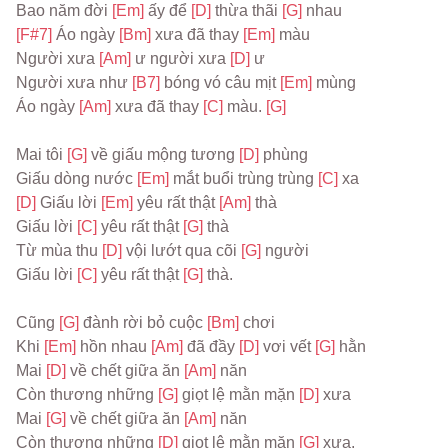
Bao năm đời 
[Em] 
ấy để 
[D] 
thừa thãi 
[G] 
nhau
[F#7] 
Áo ngày 
[Bm] 
xưa đã thay 
[Em] 
màu
Người xưa 
[Am] 
ư người xưa 
[D] 
ư
Người xưa như 
[B7] 
bóng vó câu mịt 
[Em] 
mùng
Áo ngày 
[Am] 
xưa đã thay 
[C] 
màu. 
[G]
Mai tôi 
[G] 
về giấu mộng tương 
[D] 
phùng
Giấu dòng nước 
[Em] 
mắt buổi trùng trùng 
[C] 
xa
[D] 
Giấu lời 
[Em] 
yêu rất thật 
[Am] 
thà
Giấu lời 
[C] 
yêu rất thật 
[G] 
thà
Từ mùa thu 
[D] 
vội lướt qua cõi 
[G] 
người
Giấu lời 
[C] 
yêu rất thật 
[G] 
thà.
Cũng 
[G] 
đành rời bỏ cuộc 
[Bm] 
chơi
Khi 
[Em] 
hồn nhau 
[Am] 
đã đầy 
[D] 
vơi vết 
[G] 
hằn
Mai 
[D] 
về chết giữa ăn 
[Am] 
năn
Còn thương những 
[G] 
giọt lệ mằn mặn 
[D] 
xưa
Mai 
[G] 
về chết giữa ăn 
[Am] 
năn
Còn thương những 
[D] 
giọt lệ mằn mặn 
[G] 
xưa.