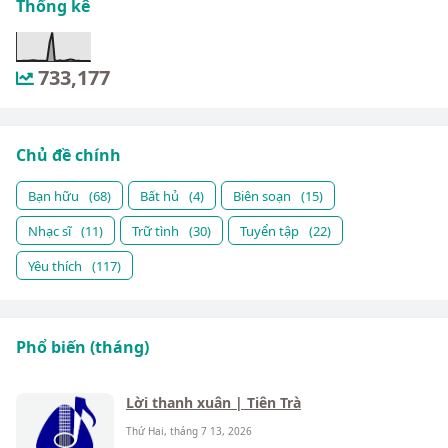
Thống kê
733,177
Chủ đề chính
Bạn hữu
(68)
Bất hủ
(4)
Biên soạn
(15)
Nhạc sĩ
(11)
Trữ tình
(30)
Tuyển tập
(22)
Yêu thích
(117)
Phổ biến (tháng)
Lời thanh xuân | Tiên Trà
Thứ Hai, tháng 7 13, 2026