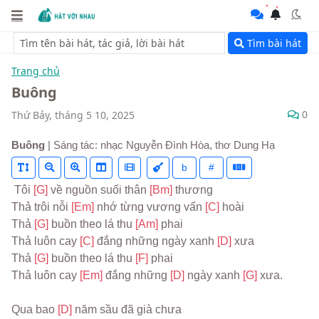
Tìm bài hát
Trang chủ
Buông
0
Thứ Bảy, tháng 5 10, 2025
Buông
| Sáng tác: nhạc Nguyễn Đình Hòa, thơ Dung Hạ
b
#
 Tôi 
[G] 
về nguồn suối thân 
[Bm] 
thương
Thả trôi nỗi 
[Em] 
nhớ từng vương vấn 
[C] 
hoài
Thả 
[G] 
buồn theo lá thu 
[Am] 
phai
Thả luôn cay 
[C] 
đắng những ngày xanh 
[D] 
xưa
Thả 
[G] 
buồn theo lá thu 
[F] 
phai
Thả luôn cay 
[Em] 
đắng những 
[D] 
ngày xanh 
[G] 
xưa.
Qua bao 
[D] 
năm sầu đã già chưa