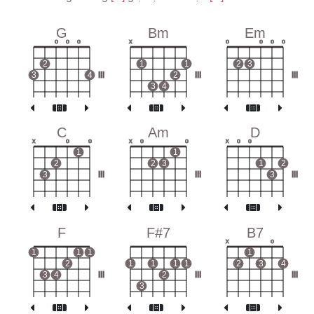
G
Bm
Em
o
o
o
x
o
o
o
o
2
1
1
2
3
3
4
III
2
III
III
3
4
C
Am
D
x
o
o
x
o
o
x
o
o
1
1
2
2
3
1
2
3
III
III
3
III
F
F#7
B7
x
o
1
1
1
1
2
1
1
1
1
2
3
4
3
4
III
2
III
III
3