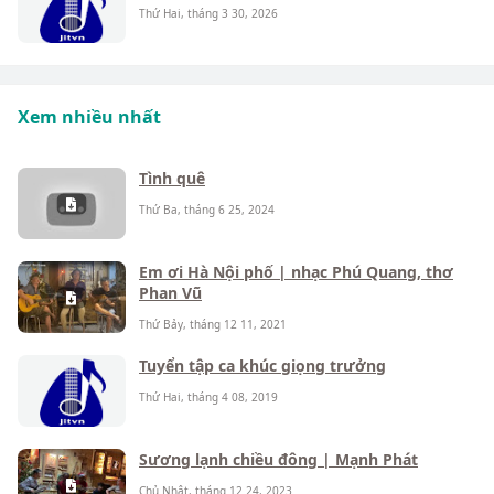
Thứ Hai, tháng 3 30, 2026
Xem nhiều nhất
Tình quê
Thứ Ba, tháng 6 25, 2024
Em ơi Hà Nội phố | nhạc Phú Quang, thơ
Phan Vũ
Thứ Bảy, tháng 12 11, 2021
Tuyển tập ca khúc giọng trưởng
Thứ Hai, tháng 4 08, 2019
Sương lạnh chiều đông | Mạnh Phát
Chủ Nhật, tháng 12 24, 2023