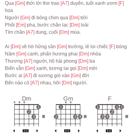
Qua 
[Gm] 
thời lời thơ trao 
[A7] 
duyên, tuổi xanh ươm 
[F] 
hoa
Người 
[Gm] 
đi bóng chim qua 
[Dm] 
trời
Phôi 
[Em] 
pha, bước chân lạc 
[Dm] 
loài
Tìm chân 
[A7] 
dung, cuối 
[Dm] 
mùa.
Ai 
[Dm] 
về hờ hững sân 
[Gm] 
trường, lẻ loi chiếc 
[F] 
bóng
Năm 
[Gm] 
canh, phấn hương phai 
[Dm] 
nhòa
Thương 
[A7] 
người, hồ hải phong 
[Dm] 
ba
Biển vẫn 
[Gm] 
xanh, tương lai gọi 
[Dm] 
mời
Bước ai 
[A7] 
đi sương gió vào 
[Gm] 
đời
Bến nào có 
[A7] 
nhau, hỡi 
[Dm] 
người.
Dm
Gm
F
x
o
o
o
o
1
1
1
1
1
2
2
3
III
2
3
4
III
3
4
III