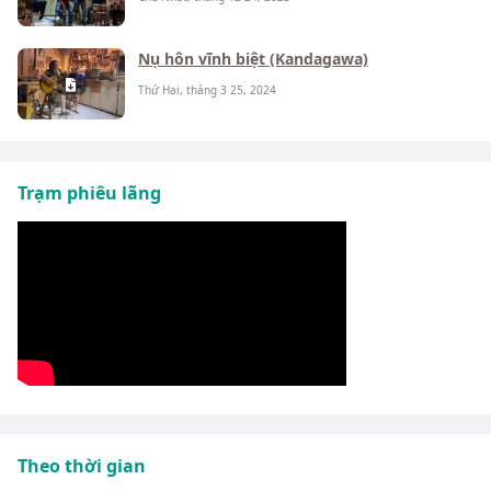
Nụ hôn vĩnh biệt (Kandagawa)
Thứ Hai, tháng 3 25, 2024
Trạm phiêu lãng
Theo thời gian