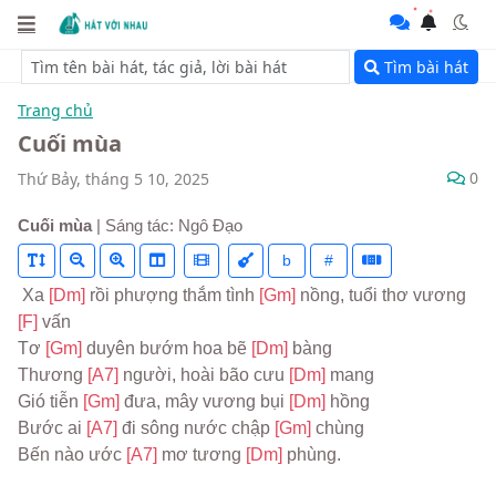
Tìm bài hát
Trang chủ
Cuối mùa
0
Thứ Bảy, tháng 5 10, 2025
Cuối mùa
| Sáng tác: Ngô Đạo
b
#
 Xa 
[Dm] 
rồi phượng thắm tình 
[Gm] 
nồng, tuổi thơ vương 
[F] 
vấn
Tơ 
[Gm] 
duyên bướm hoa bẽ 
[Dm] 
bàng
Thương 
[A7] 
người, hoài bão cưu 
[Dm] 
mang
Gió tiễn 
[Gm] 
đưa, mây vương bụi 
[Dm] 
hồng
Bước ai 
[A7] 
đi sông nước chập 
[Gm] 
chùng
Bến nào ước 
[A7] 
mơ tương 
[Dm] 
phùng.