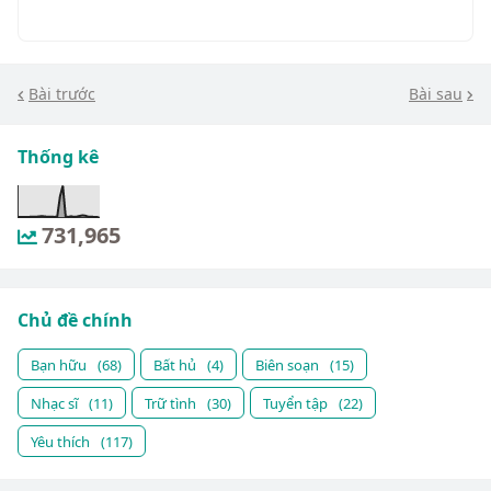
Bài trước
Bài sau
Thống kê
731,965
Chủ đề chính
Bạn hữu
(68)
Bất hủ
(4)
Biên soạn
(15)
Nhạc sĩ
(11)
Trữ tình
(30)
Tuyển tập
(22)
Yêu thích
(117)