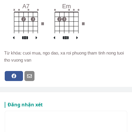
A7
Em
x
o
o
o
o
o
o
o
2
3
2
3
III
III
Từ khóa: cuoi mua, ngo dao, xa roi phuong tham tinh nong tuoi
tho vuong van
Đăng nhận xét