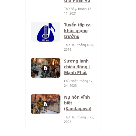
thơ Phan Vũ
Thứ Bảy, tháng 12
11, 2021
Tuyển tập ca
khúc giọng
trưởng
Thứ Hai, tháng 4 08,
2019
Sương lạnh
chiều đông |
Mạnh Phát
Chủ Nhật, tháng 12
24, 2023
Nụ hôn vĩnh
biệt
(Kandagawa)
Thứ Hai, tháng 3 25,
2024