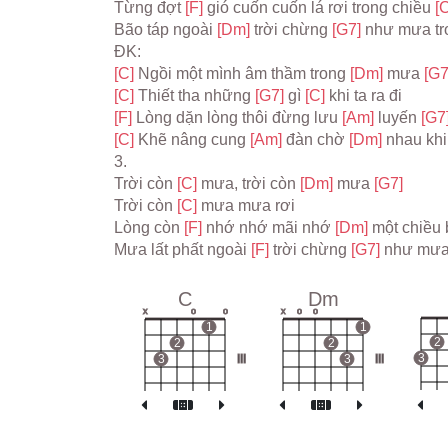
Từng đợt 
[F] 
gió cuốn cuốn lá rơi trong chiều 
[C
Bão táp ngoài 
[Dm] 
trời chừng 
[G7] 
như mưa tr
ĐK:
[C] 
Ngồi một mình âm thầm trong 
[Dm] 
mưa 
[G7
[C] 
Thiết tha những 
[G7] 
gì 
[C] 
khi ta ra đi
[F] 
Lòng dặn lòng thôi đừng lưu 
[Am] 
luyến 
[G7
[C] 
Khẽ nâng cung 
[Am] 
đàn chờ 
[Dm] 
nhau khi
3.
Trời còn 
[C] 
mưa, trời còn 
[Dm] 
mưa 
[G7]
Trời còn 
[C] 
mưa mưa rơi
Lòng còn 
[F] 
nhớ nhớ mãi nhớ 
[Dm] 
một chiều b
Mưa lất phất ngoài 
[F] 
trời chừng 
[G7] 
như mưa 
C
Dm
x
o
o
x
o
o
1
1
2
2
2
3
3
III
3
III