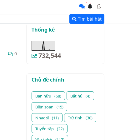
Tìm bài hát
Thống kê
0
732,544
Chủ đề chính
Bạn hữu
(68)
Bất hủ
(4)
Biên soạn
(15)
Nhạc sĩ
(11)
Trữ tình
(30)
Tuyển tập
(22)
Yêu thích
(117)