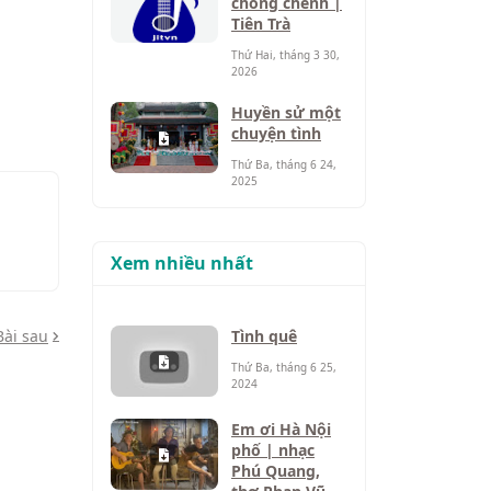
chông chênh |
Tiên Trà
Thứ Hai, tháng 3 30,
2026
Huyền sử một
chuyện tình
Thứ Ba, tháng 6 24,
2025
Xem nhiều nhất
Bài sau
Tình quê
Thứ Ba, tháng 6 25,
2024
Em ơi Hà Nội
phố | nhạc
Phú Quang,