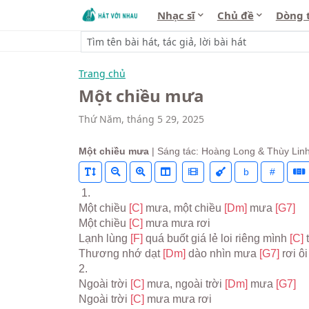
Nhạc sĩ
Chủ đề
Dòng 
Trang chủ
Một chiều mưa
Thứ Năm, tháng 5 29, 2025
Một chiều mưa
| Sáng tác: Hoàng Long & Thùy Lin
b
#
 1.
Một chiều 
[C] 
mưa, một chiều 
[Dm] 
mưa 
[G7]
Một chiều 
[C] 
mưa mưa rơi
Lạnh lùng 
[F] 
quá buốt giá lẻ loi riêng mình 
[C] 
Thương nhớ dạt 
[Dm] 
dào nhìn mưa 
[G7] 
rơi ô
2.
Ngoài trời 
[C] 
mưa, ngoài trời 
[Dm] 
mưa 
[G7]
Ngoài trời 
[C] 
mưa mưa rơi