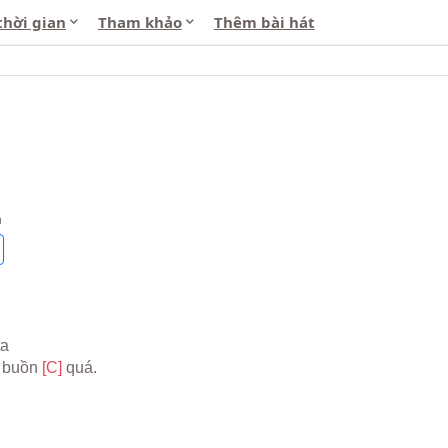
thời gian
Tham khảo
Thêm bài hát
h
ta
i buồn 
[C] 
quá.