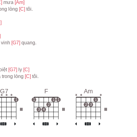
] 
mưa 
[Am]
ong lòng 
[C] 
tôi.
]
]
 vinh 
[G7] 
quang.
iệt 
[G7] 
ly 
[C]
trong lòng 
[C] 
tôi.
G7
F
Am
o
o
o
x
o
o
1
1
1
1
1
2
2
3
III
3
4
III
III