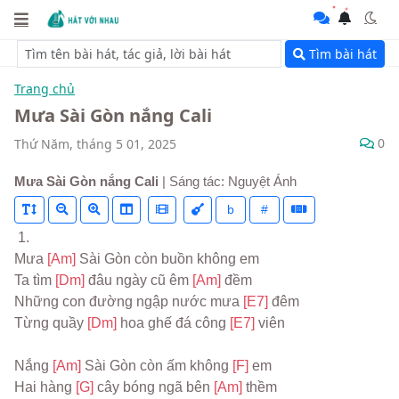
Tìm bài hát
Trang chủ
Mưa Sài Gòn nắng Cali
0
Thứ Năm, tháng 5 01, 2025
Mưa Sài Gòn nắng Cali
| Sáng tác: Nguyệt Ánh
b
#
 1.
Mưa 
[Am] 
Sài Gòn còn buồn không em
Ta tìm 
[Dm] 
đâu ngày cũ êm 
[Am] 
đềm
Những con đường ngập nước mưa 
[E7] 
đêm
Từng quầy 
[Dm] 
hoa ghế đá công 
[E7] 
viên
Nắng 
[Am] 
Sài Gòn còn ấm không 
[F] 
em
Hai hàng 
[G] 
cây bóng ngã bên 
[Am] 
thềm