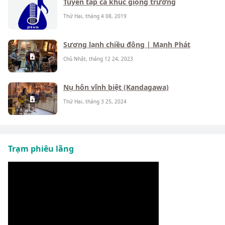
Tuyển tập ca khúc giọng trưởng
Thứ Hai, tháng 4 08, 2019
Sương lạnh chiều đông | Mạnh Phát
Chủ Nhật, tháng 12 24, 2023
Nụ hôn vĩnh biệt (Kandagawa)
Thứ Hai, tháng 3 25, 2024
Trạm phiêu lãng