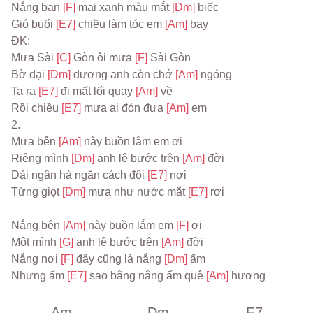
Nắng ban 
[F] 
mai xanh màu mắt 
[Dm] 
biếc
Gió buổi 
[E7] 
chiều làm tóc em 
[Am] 
bay
ĐK:
Mưa Sài 
[C] 
Gòn ôi mưa 
[F] 
Sài Gòn
Bờ đại 
[Dm] 
dương anh còn chớ 
[Am] 
ngóng
Ta ra 
[E7] 
đi mất lối quay 
[Am] 
về
Rồi chiều 
[E7] 
mưa ai đón đưa 
[Am] 
em
2.
Mưa bên 
[Am] 
này buồn lắm em ơi
Riêng mình 
[Dm] 
anh lê bước trên 
[Am] 
đời
Dải ngân hà ngăn cách đôi 
[E7] 
nơi
Từng giọt 
[Dm] 
mưa như nước mắt 
[E7] 
rơi
Nắng bên 
[Am] 
này buồn lắm em 
[F] 
ơi
Một mình 
[G] 
anh lê bước trên 
[Am] 
đời
Nắng nơi 
[F] 
đây cũng là nắng 
[Dm] 
ấm
Nhưng ấm 
[E7] 
sao bằng nắng ấm quê 
[Am] 
hương
Am
Dm
E7