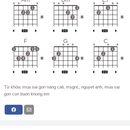
x
o
o
x
o
o
o
o
o
o
1
1
1
2
3
2
2
III
3
III
III
F
G
C
o
o
o
x
o
o
1
1
1
1
2
2
2
3
4
III
3
4
III
3
III
Từ khóa: mua sai gon nang cali, msgnc, nguyet anh, mua sai
gon con buon khong em