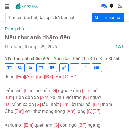
Tìm bài hát
Trang chủ
Nếu thư anh chậm đến
0
Thứ Năm, tháng 5 29, 2025
Nếu thư anh chậm đến
| Sáng tác: Phố Thu & Lê Kim Khánh
b
#
 Intro:
[Em]
[Am]
-
[Am]
[B7]
-
[Em]
[G]
[B7]
Đêm viết 
[Em] 
thư bên 
[G] 
ngoài súng 
[Em] 
nổ
[Em] 
Tiền đồn xa 
[Am] 
xôi thư viết trao 
[C] 
người
[D] 
Mình xa đã 
[G] 
lâu, nhờ 
[Em] 
lời thư hỏi 
[B7] 
thăm
Cho 
[Em] 
vợi nhớ mong trong 
[Am] 
lòng 
[C]
[B7]
Xưa mới 
[Em] 
quen em 
[G] 
còn ngỡ 
[B7] 
ngàng