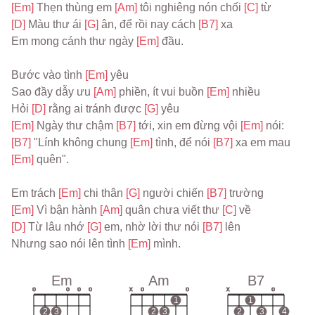
[Em] 
Thẹn thùng em 
[Am] 
tôi nghiêng nón chối 
[C] 
từ
[D] 
Màu thư ái 
[G] 
ân, để rồi nay cách 
[B7] 
xa
Em mong cánh thư ngày 
[Em] 
đầu.
Bước vào tình 
[Em] 
yêu
Sao đầy dẫy ưu 
[Am] 
phiền, ít vui buồn 
[Em] 
nhiều
Hỏi 
[D] 
rằng ai tránh được 
[G] 
yêu
[Em] 
Ngày thư chậm 
[B7] 
tới, xin em đừng vội 
[Em] 
nói:
[B7] 
"Lính không chung 
[Em] 
tình, để nói 
[B7] 
xa em mau 
[Em] 
quên".
Em trách 
[Em] 
chi thân 
[G] 
người chiến 
[B7] 
trường
[Em] 
Vì bận hành 
[Am] 
quân chưa viết thư 
[C] 
về
[D] 
Từ lâu nhớ 
[G] 
em, nhờ lời thư nói 
[B7] 
lên
Nhưng sao nói lên tình 
[Em] 
mình.
Em
Am
B7
o
o
o
o
x
o
o
x
o
1
1
2
3
2
3
2
3
4