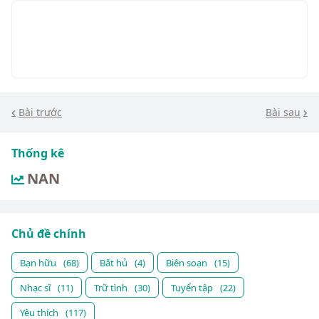
Bài trước
Bài sau
Thống kê
NAN
Chủ đề chính
Bạn hữu
(68)
Bất hủ
(4)
Biên soạn
(15)
Nhạc sĩ
(11)
Trữ tình
(30)
Tuyển tập
(22)
Yêu thích
(117)