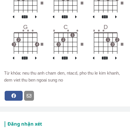
III
III
III
G
C
D
o
o
o
x
o
o
x
o
o
1
2
2
1
2
3
4
III
3
III
3
III
Từ khóa: neu thu anh cham den, ntacd, pho thu le kim khanh,
dem viet thu ben ngoai sung no
Đăng nhận xét