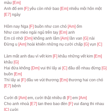
màu 
[Em]
Anh đố em 
[F] 
yêu còn nhớ bao 
[Em] 
nhiêu môi hôn một 
[E7] 
ngày
Hôm nay Nga 
[F] 
buồn như con chó 
[Am] 
ốm
Như con mèo ngái ngủ trên tay 
[Em] 
anh
Em có nhớ 
[Dm] 
không anh lắm 
[Am] 
lần van 
[G] 
nài
Đừng u 
[Am] 
hoài khiến những nụ cười chấp 
[G] 
vụn 
[C]
Làm mắt anh đau vì vết kim 
[F] 
khâu những vết kim 
[Em] 
khâu 
[G]
Hai đứa không 
[Dm] 
vui thì lấy ai 
[C] 
đâu dỗ nhau đừng 
[G] 
buồn 
[Em]
Thì lấy ai 
[F] 
đâu ve vút thương 
[Em] 
thương hai con chó 
[E7] 
bệnh
Cười đi 
[Am] 
em, cười thật nhiều đi 
[F] 
em 
[Am]
Cho anh nhoà 
[E7] 
tan theo bao đèn 
[F] 
vui đang thi nhau 
[C] 
cười