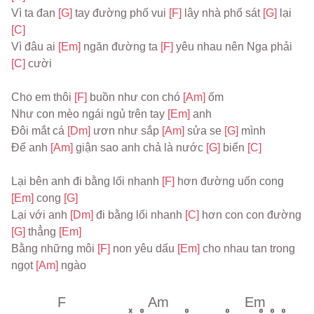
Vì ta đan 
[G] 
tay đường phố vui 
[F] 
lây nhà phố sát 
[G] 
lại 
[C]
Vì đâu ai 
[Em] 
ngăn đường ta 
[F] 
yêu nhau nên Nga phải 
[C] 
cười
Cho em thôi 
[F] 
buồn như con chó 
[Am] 
ốm
Như con mèo ngái ngủ trên tay 
[Em] 
anh
Đôi mắt cá 
[Dm] 
ươn như sắp 
[Am] 
sửa se 
[G] 
mình
Để anh 
[Am] 
giận sao anh chả là nước 
[G] 
biển 
[C]
Lại bên anh đi bằng lối nhanh 
[F] 
hơn đường uốn cong 
[Em] 
cong 
[G]
Lại với anh 
[Dm] 
đi bằng lối nhanh 
[C] 
hơn con con đường 
[G] 
thẳng 
[Em]
Bằng những môi 
[F] 
non yêu dấu 
[Em] 
cho nhau tan trong 
ngọt 
[Am] 
ngào
F
Am
Em
x
o
o
o
o
o
o