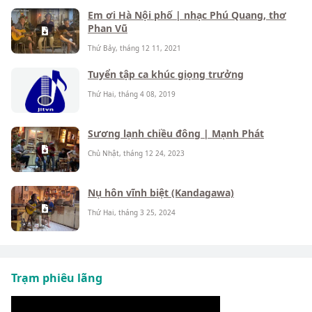
Em ơi Hà Nội phố | nhạc Phú Quang, thơ
Phan Vũ
Thứ Bảy, tháng 12 11, 2021
Tuyển tập ca khúc giọng trưởng
Thứ Hai, tháng 4 08, 2019
Sương lạnh chiều đông | Mạnh Phát
Chủ Nhật, tháng 12 24, 2023
Nụ hôn vĩnh biệt (Kandagawa)
Thứ Hai, tháng 3 25, 2024
Trạm phiêu lãng