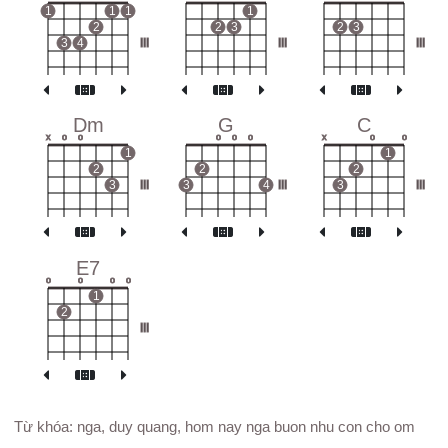
1
1
1
1
2
2
3
2
3
3
4
III
III
III
Dm
G
C
x
o
o
o
o
o
x
o
o
1
1
2
2
2
3
III
3
4
III
3
III
E7
o
o
o
o
1
2
III
Từ khóa: nga, duy quang, hom nay nga buon nhu con cho om