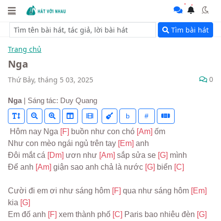
Tìm bài hát
Trang chủ
Nga
0
Thứ Bảy, tháng 5 03, 2025
Nga
| Sáng tác: Duy Quang
b
#
 Hôm nay Nga 
[F] 
buồn như con chó 
[Am] 
ốm
Như con mèo ngái ngủ trên tay 
[Em] 
anh
Đôi mắt cá 
[Dm] 
ươn như 
[Am] 
sắp sửa se 
[G] 
mình
Để anh 
[Am] 
giận sao anh chả là nước 
[G] 
biển 
[C]
Cười đi em ơi như sáng hôm 
[F] 
qua như sáng hôm 
[Em] 
kia 
[G]
Em đố anh 
[F] 
xem thành phố 
[C] 
Paris bao nhiêu đèn 
[G] 