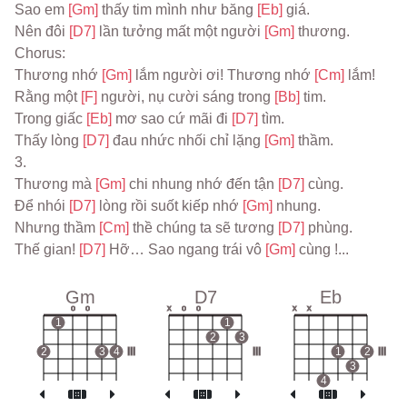
Sao em 
[Gm] 
thấy tim mình như băng 
[Eb] 
giá.
Nên đôi 
[D7] 
lần tưởng mất một người 
[Gm] 
thương.
Chorus:
Thương nhớ 
[Gm] 
lắm người ơi! Thương nhớ 
[Cm] 
lắm! 
Rằng một 
[F] 
người, nụ cười sáng trong 
[Bb] 
tim.
Trong giấc 
[Eb] 
mơ sao cứ mãi đi 
[D7] 
tìm.
Thấy lòng 
[D7] 
đau nhức nhối chỉ lặng 
[Gm] 
thầm.
3.
Thương mà 
[Gm] 
chi nhung nhớ đến tận 
[D7] 
cùng.
Để nhói 
[D7] 
lòng rồi suốt kiếp nhớ 
[Gm] 
nhung.
Nhưng thầm 
[Cm] 
thề chúng ta sẽ tương 
[D7] 
phùng.
Thế gian! 
[D7] 
Hỡ… Sao ngang trái vô 
[Gm] 
cùng !...
Gm
D7
Eb
o
o
x
o
o
x
x
1
1
2
3
2
3
4
III
III
1
2
III
3
4