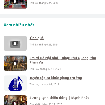
Thứ Ba, tháng 6 24, 2025
Xem nhiều nhất
Tình quê
Thứ Ba, tháng 6 25, 2024
Em ơi Hà Nội phố | nhạc Phú Quang, thơ
Phan Vũ
Thứ Bảy, tháng 12 11, 2021
Tuyển tập ca khúc giọng trưởng
Thứ Hai, tháng 4 08, 2019
Sương lạnh chiều đông | Mạnh Phát
Chủ Nhật, tháng 12 24, 2023