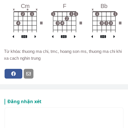
Cm
F
Bb
x
o
x
x
2
1
1
1
1
1
1
2
4
III
3
4
III
3
3
3
III
Từ khóa: thuong ma chi, tmc, hoang son ms, thuong ma chi khi
xa cach nghin trung
Đăng nhận xét