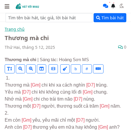
Tìm bài hát
Trang chủ
Thương mà chi
0
Thứ Hai, tháng 5 12, 2025
Thương mà chi
| Sáng tác: Hoàng Sơn MS
b
#
 1.
Thương mà 
[Gm] 
chi khi xa cách nghìn 
[D7] 
trùng.
Yêu mà 
[D7] 
chi khi không cùng lối đi 
[Gm] 
chung.
Nhớ mà 
[Gm] 
chi cho trái tim não 
[D7] 
nùng.
Thương một 
[D7] 
người, thương suốt cả trăm 
[Gm] 
năm.
2.
Em còn 
[Gm] 
yêu, yêu mãi chỉ một 
[D7] 
người.
Anh còn 
[D7] 
thương yêu em nữa hay không 
[Gm] 
anh? 