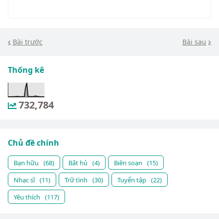
Bài trước
Bài sau
Thống kê
732,784
Chủ đề chính
Bạn hữu
(68)
Bất hủ
(4)
Biên soạn
(15)
Nhạc sĩ
(11)
Trữ tình
(30)
Tuyển tập
(22)
Yêu thích
(117)