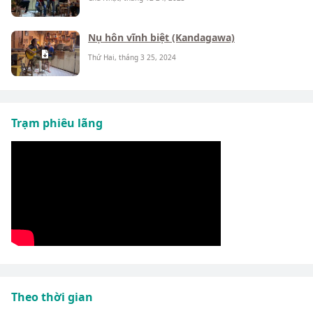
Nụ hôn vĩnh biệt (Kandagawa)
Thứ Hai, tháng 3 25, 2024
Trạm phiêu lãng
Theo thời gian