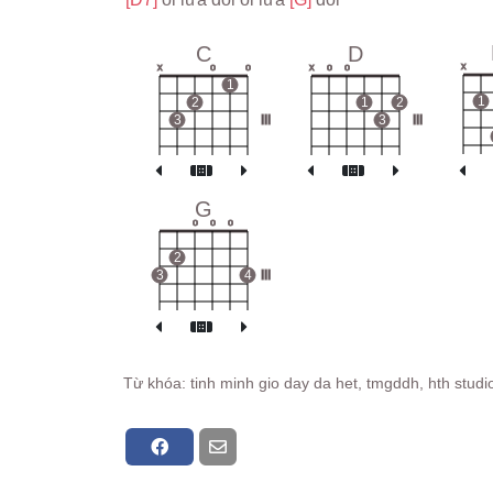
C
D
x
x
o
o
x
o
o
1
1
2
1
2
3
III
3
III
G
o
o
o
2
3
4
III
Từ khóa: tinh minh gio day da het, tmgddh, hth stud