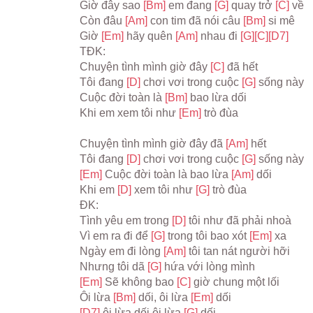
Giờ đây sao 
[Bm] 
em đang 
[G] 
quay trở 
[C] 
về
Còn đâu 
[Am] 
con tim đã nói câu 
[Bm] 
si mê
Giờ 
[Em] 
hãy quên 
[Am] 
nhau đi 
[G]
[C]
[D7]
TĐK:
Chuyện tình mình giờ đây 
[C] 
đã hết
Tôi đang 
[D] 
chơi vơi trong cuộc 
[G] 
sống này
Cuộc đời toàn là 
[Bm] 
bao lừa dối
Khi em xem tôi như 
[Em] 
trò đùa
Chuyện tình mình giờ đây đã 
[Am] 
hết
Tôi đang 
[D] 
chơi vơi trong cuộc 
[G] 
sống này
[Em] 
Cuộc đời toàn là bao lừa 
[Am] 
dối
Khi em 
[D] 
xem tôi như 
[G] 
trò đùa
ĐK:
Tình yêu em trong 
[D] 
tôi như đã phải nhoà
Vì em ra đi để 
[G] 
trong tôi bao xót 
[Em] 
xa
Ngày em đi lòng 
[Am] 
tôi tan nát người hỡi
Nhưng tôi dã 
[G] 
hứa với lòng mình
[Em] 
Sẽ không bao 
[C] 
giờ chung một lối
Ôi lừa 
[Bm] 
dối, ôi lừa 
[Em] 
dối
[D7] 
ôi lừa dối ôi lừa 
[G] 
dối