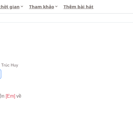
thời gian
Tham khảo
Thêm bài hát
& Trúc Huy
ện 
[Em] 
về