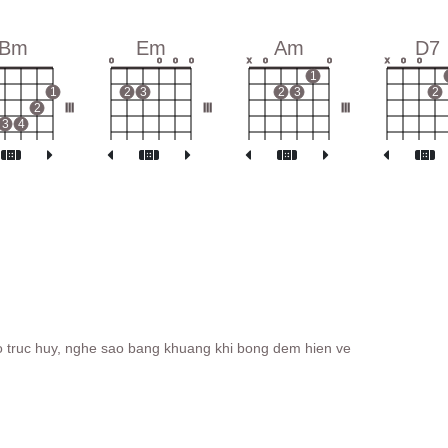
Bm
Em
Am
D7
o
o
o
o
x
o
o
x
o
o
1
1
2
3
2
3
2
2
III
III
III
3
4
io truc huy, nghe sao bang khuang khi bong dem hien ve