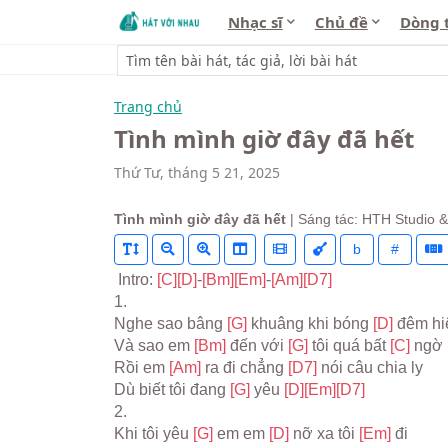
Nhạc sĩ
Chủ đề
Dòng 
Trang chủ
Tình mình giờ đây đã hết
Thứ Tư, tháng 5 21, 2025
Tình mình giờ đây đã hết
| Sáng tác: HTH Studio 
b
#
 Intro: 
[C]
[D]
-
[Bm]
[Em]
-
[Am]
[D7]
1.
Nghe sao bâng 
[G] 
khuâng khi bóng 
[D] 
đêm hi
Và sao em 
[Bm] 
đến với 
[G] 
tôi quá bất 
[C] 
ngờ
Rồi em 
[Am] 
ra đi chẳng 
[D7] 
nói câu chia ly
Dù biết tôi đang 
[G] 
yêu 
[D]
[Em]
[D7]
2.
Khi tôi yêu 
[G] 
em em 
[D] 
nỡ xa tôi 
[Em] 
đi