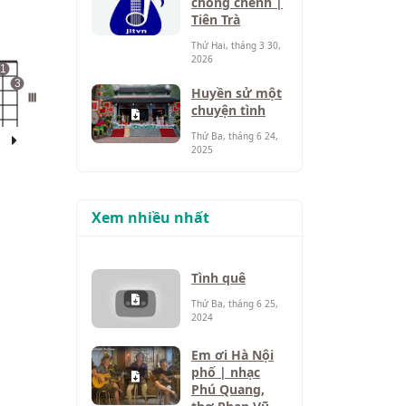
chông chênh |
Tiên Trà
Thứ Hai, tháng 3 30,
2026
1
3
Huyền sử một
III
chuyện tình
Thứ Ba, tháng 6 24,
2025
Xem nhiều nhất
Tình quê
Thứ Ba, tháng 6 25,
2024
Em ơi Hà Nội
phố | nhạc
Phú Quang,