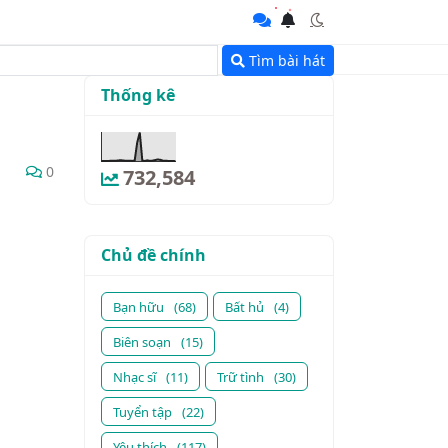
Tìm bài hát
Thống kê
0
732,584
Chủ đề chính
Bạn hữu
(68)
Bất hủ
(4)
Biên soạn
(15)
Nhạc sĩ
(11)
Trữ tình
(30)
Tuyển tập
(22)
Yêu thích
(117)