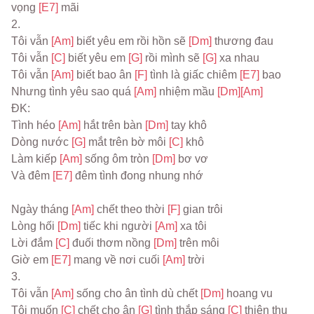
vọng 
[E7] 
mãi
2.
Tôi vẫn 
[Am] 
biết yêu em rồi hồn sẽ 
[Dm] 
thương đau
Tôi vẫn 
[C] 
biết yêu em 
[G] 
rồi mình sẽ 
[G] 
xa nhau
Tôi vẫn 
[Am] 
biết bao ân 
[F] 
tình là giấc chiêm 
[E7] 
bao
Nhưng tình yêu sao quá 
[Am] 
nhiệm mầu 
[Dm]
[Am]
ĐK:
Tình héo 
[Am] 
hắt trên bàn 
[Dm] 
tay khô
Dòng nước 
[G] 
mắt trên bờ môi 
[C] 
khô
Làm kiếp 
[Am] 
sống ôm tròn 
[Dm] 
bơ vơ
Và đêm 
[E7] 
đêm tình đong nhung nhớ
Ngày tháng 
[Am] 
chết theo thời 
[F] 
gian trôi
Lòng hối 
[Dm] 
tiếc khi người 
[Am] 
xa tôi
Lời đắm 
[C] 
đuối thơm nồng 
[Dm] 
trên môi
Giờ em 
[E7] 
mang về nơi cuối 
[Am] 
trời
3.
Tôi vẫn 
[Am] 
sống cho ân tình dù chết 
[Dm] 
hoang vu
Tôi muốn 
[C] 
chết cho ân 
[G] 
tình thắp sáng 
[C] 
thiên thu