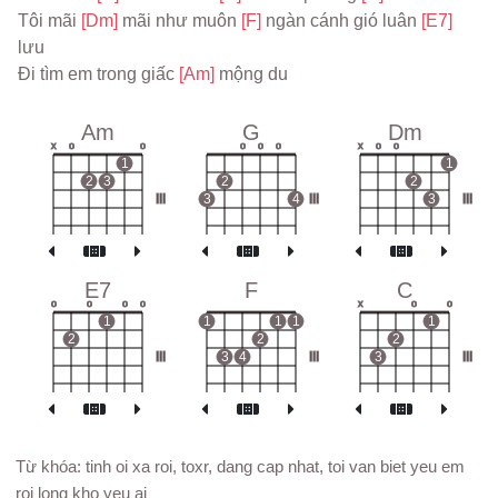
Tôi mãi 
[Dm] 
mãi như muôn 
[F] 
ngàn cánh gió luân 
[E7] 
lưu
Đi tìm em trong giấc 
[Am] 
mộng du
Am
G
Dm
x
o
o
o
o
o
x
o
o
1
1
2
3
2
2
III
3
4
III
3
III
E7
F
C
o
o
o
o
x
o
o
1
1
1
1
1
2
2
2
III
3
4
III
3
III
Từ khóa: tinh oi xa roi, toxr, dang cap nhat, toi van biet yeu em
roi long kho yeu ai