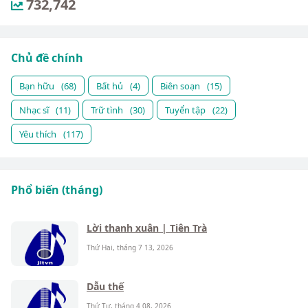
732,742
Chủ đề chính
Bạn hữu
(68)
Bất hủ
(4)
Biên soạn
(15)
Nhạc sĩ
(11)
Trữ tình
(30)
Tuyển tập
(22)
Yêu thích
(117)
Phổ biến (tháng)
Lời thanh xuân | Tiên Trà
Thứ Hai, tháng 7 13, 2026
Dẫu thế
Thứ Tư, tháng 4 08, 2026