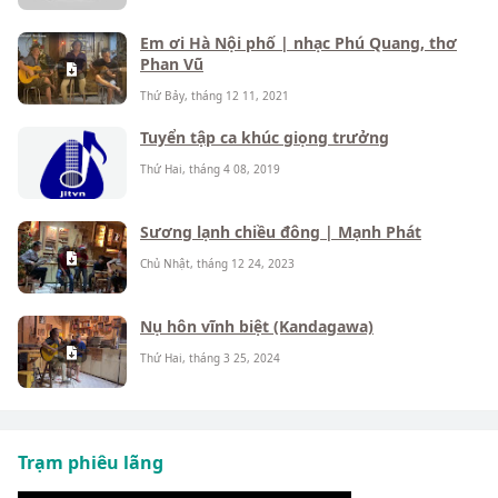
Em ơi Hà Nội phố | nhạc Phú Quang, thơ
Phan Vũ
Thứ Bảy, tháng 12 11, 2021
Tuyển tập ca khúc giọng trưởng
Thứ Hai, tháng 4 08, 2019
Sương lạnh chiều đông | Mạnh Phát
Chủ Nhật, tháng 12 24, 2023
Nụ hôn vĩnh biệt (Kandagawa)
Thứ Hai, tháng 3 25, 2024
Trạm phiêu lãng