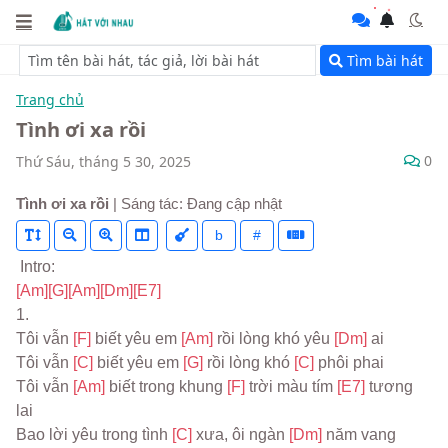
Tìm bài hát
Trang chủ
Tình ơi xa rồi
0
Thứ Sáu, tháng 5 30, 2025
Tình ơi xa rồi
| Sáng tác: Đang cập nhật
b
#
 Intro:
[Am]
[G]
[Am]
[Dm]
[E7]
1.
Tôi vẫn 
[F] 
biết yêu em 
[Am] 
rồi lòng khó yêu 
[Dm] 
ai
Tôi vẫn 
[C] 
biết yêu em 
[G] 
rồi lòng khó 
[C] 
phôi phai
Tôi vẫn 
[Am] 
biết trong khung 
[F] 
trời màu tím 
[E7] 
tương 
lai
Bao lời yêu trong tình 
[C] 
xưa, ôi ngàn 
[Dm] 
năm vang 