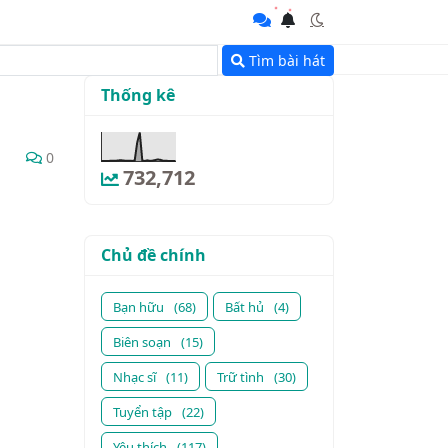
Tìm bài hát
Thống kê
0
732,712
Chủ đề chính
Bạn hữu
(68)
Bất hủ
(4)
Biên soạn
(15)
Nhạc sĩ
(11)
Trữ tình
(30)
Tuyển tập
(22)
Yêu thích
(117)