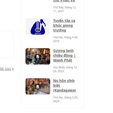
thơ Phan Vũ
Thứ Bảy, tháng 12
11, 2021
Tuyển tập ca
khúc giọng
trưởng
Thứ Hai, tháng 4 08,
2019
Sương lạnh
chiều đông |
Mạnh Phát
Chủ Nhật, tháng 12
Bài sau
24, 2023
Nụ hôn vĩnh
biệt
(Kandagawa)
Thứ Hai, tháng 3 25,
2024