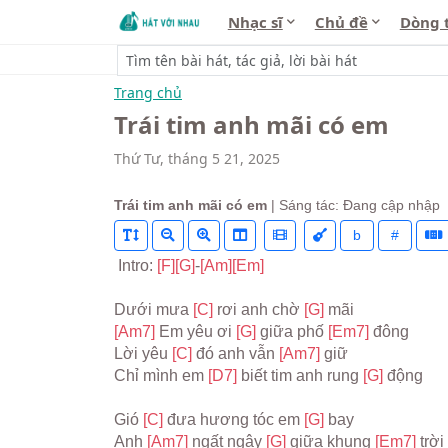
Nhạc sĩ
Chủ đề
Dòng 
Trang chủ
Trái tim anh mãi có em
Thứ Tư, tháng 5 21, 2025
Trái tim anh mãi có em
| Sáng tác: Đang cập nhập
b
#
 Intro: 
[F]
[G]
-
[Am]
[Em]
Dưới mưa 
[C] 
rơi anh chờ 
[G] 
mãi
[Am7] 
Em yêu ơi 
[G] 
giữa phố 
[Em7] 
đông
Lời yêu 
[C] 
đó anh vẫn 
[Am7] 
giữ
Chỉ mình em 
[D7] 
biết tim anh rung 
[G] 
động
Gió 
[C] 
đưa hương tóc em 
[G] 
bay
Anh 
[Am7] 
ngất ngây 
[G] 
giữa khung 
[Em7] 
trời