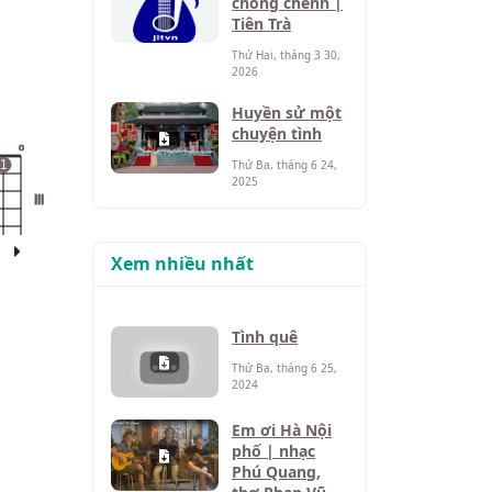
chông chênh |
Tiên Trà
Thứ Hai, tháng 3 30,
2026
Huyền sử một
chuyện tình
o
Thứ Ba, tháng 6 24,
1
2025
III
Xem nhiều nhất
Tình quê
Thứ Ba, tháng 6 25,
2024
Em ơi Hà Nội
phố | nhạc
Phú Quang,