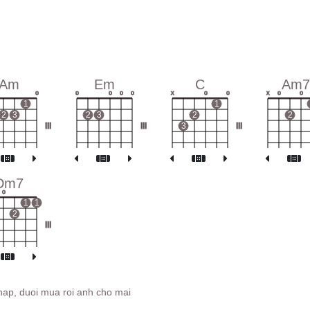
Am
Em
C
Am7
o
o
o
o
o
x
o
o
x
o
o
1
1
2
3
2
3
2
2
III
III
3
III
Dm7
o
1
1
2
III
hap, duoi mua roi anh cho mai