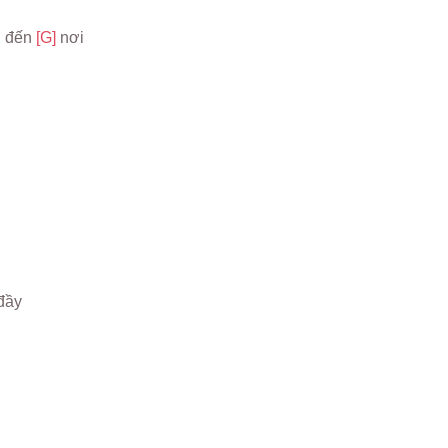
 đến 
[G] 
nơi
đầy