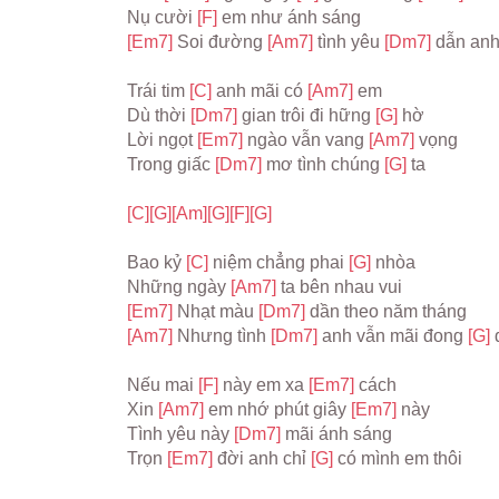
Nụ cười 
[F] 
em như ánh sáng
[Em7] 
Soi đường 
[Am7] 
tình yêu 
[Dm7] 
dẫn anh
Trái tim 
[C] 
anh mãi có 
[Am7] 
em
Dù thời 
[Dm7] 
gian trôi đi hững 
[G] 
hờ
Lời ngọt 
[Em7] 
ngào vẫn vang 
[Am7] 
vọng
Trong giấc 
[Dm7] 
mơ tình chúng 
[G] 
ta
[C]
[G]
[Am]
[G]
[F]
[G]
Bao kỷ 
[C] 
niệm chẳng phai 
[G] 
nhòa
Những ngày 
[Am7] 
ta bên nhau vui
[Em7] 
Nhạt màu 
[Dm7] 
dần theo năm tháng
[Am7] 
Nhưng tình 
[Dm7] 
anh vẫn mãi đong 
[G] 
Nếu mai 
[F] 
này em xa 
[Em7] 
cách
Xin 
[Am7] 
em nhớ phút giây 
[Em7] 
này
Tình yêu này 
[Dm7] 
mãi ánh sáng
Trọn 
[Em7] 
đời anh chỉ 
[G] 
có mình em thôi