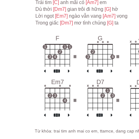
Trái tim 
[C] 
anh mãi có 
[Am7] 
em
Dù thời 
[Dm7] 
gian trôi đi hững 
[G] 
hờ
Lời ngọt 
[Em7] 
ngào vẫn vang 
[Am7] 
vọng
Trong giấc 
[Dm7] 
mơ tình chúng 
[G] 
ta
F
G
x
o
o
o
o
1
1
1
2
2
3
4
III
3
4
III
Em7
D7
o
o
o
x
o
o
x
x
1
2
3
2
3
4
III
III
Từ khóa: trai tim anh mai co em, ttamce, dang cap n