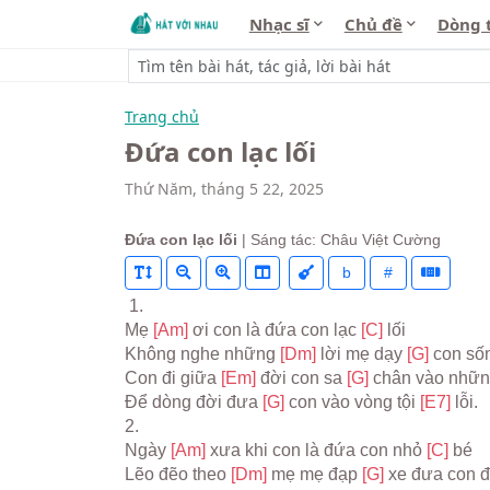
Nhạc sĩ
Chủ đề
Dòng 
Trang chủ
Đứa con lạc lối
Thứ Năm, tháng 5 22, 2025
Đứa con lạc lối
| Sáng tác: Châu Việt Cường
b
#
 1.
Mẹ 
[Am] 
ơi con là đứa con lạc 
[C] 
lối
Không nghe những 
[Dm] 
lời mẹ dạy 
[G] 
con số
Con đi giữa 
[Em] 
đời con sa 
[G] 
chân vào nhữn
Để dòng đời đưa 
[G] 
con vào vòng tội 
[E7] 
lỗi.
2.
Ngày 
[Am] 
xưa khi con là đứa con nhỏ 
[C] 
bé
Lẽo đẽo theo 
[Dm] 
mẹ mẹ đạp 
[G] 
xe đưa con đ