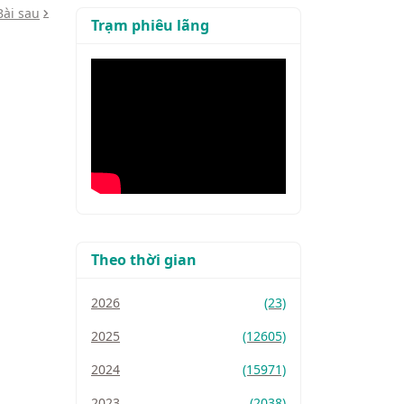
Bài sau
Trạm phiêu lãng
Theo thời gian
2026
(23)
2025
(12605)
2024
(15971)
2023
(2038)