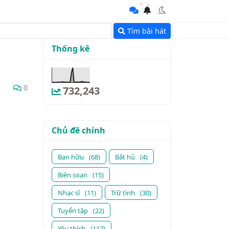
Tìm bài hát
Thống kê
0
732,243
Chủ đề chính
Bạn hữu
(68)
Bất hủ
(4)
Biên soạn
(15)
Nhạc sĩ
(11)
Trữ tình
(30)
Tuyển tập
(22)
Yêu thích
(117)