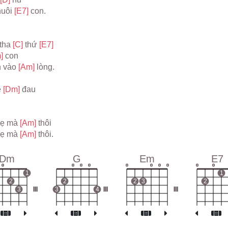
uôi 
[E7] 
con.
tha 
[C] 
thứ 
[E7]
] 
con
 vào 
[Am] 
lòng.
 
[Dm] 
đau
mẹ mà 
[Am] 
thôi
mẹ mà 
[Am] 
thôi.
Dm
G
Em
E7
o
o
o
o
o
o
o
o
o
o
1
1
2
2
2
3
2
3
III
3
4
III
III