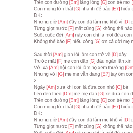
Trên con đường 
[Em] 
làng lòng 
[G] 
con trẻ mơ 
Con mong lớn thật 
[G] 
nhanh để báo 
[E7] 
hiếu 
ĐK:
Nhưng giờ 
[Am] 
đây con đã làm mẹ khổ vì 
[D] 
Từng giọt nước 
[F] 
mắt cũng 
[G] 
không thể nào
Suốt cuộc đời 
[Am] 
này con chỉ là một đứa con 
Không thể báo 
[F] 
hiếu công 
[G] 
ơn cả đời mẹ n
Sau thời 
[Am] 
gian lỗi lầm con trở về 
[D] 
đây
Trước mặt 
[F] 
mẹ con dập 
[G] 
đầu ngàn lần xin 
Với xã 
[Am] 
hội con lỗi lầm họ xem thường 
[Dm
Nhưng với 
[G] 
mẹ mẹ vẫn dang 
[E7] 
tay ôm con
2.
Ngày 
[Am] 
xưa khi con là đứa con nhỏ 
[C] 
bé
Lẽo đẽo theo 
[Dm] 
mẹ mẹ đạp 
[G] 
xe đưa con đ
Trên con đường 
[Em] 
làng lòng 
[G] 
con trẻ mơ 
Con mong lớn thật 
[G] 
nhanh để báo 
[E7] 
hiếu 
ĐK:
Nhưng giờ 
[Am] 
đây con đã làm mẹ khổ vì 
[D] 
Từng giọt nước 
[F] 
mắt cũng 
[G] 
không thể nào
Suốt cuộc đời 
[Am] 
này con chỉ là một đứa con 