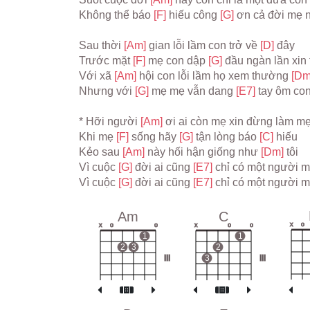
Không thể báo 
[F] 
hiếu công 
[G] 
ơn cả đời mẹ n
Sau thời 
[Am] 
gian lỗi lầm con trở về 
[D] 
đây
Trước mặt 
[F] 
mẹ con dập 
[G] 
đầu ngàn lần xin 
Với xã 
[Am] 
hội con lỗi lầm họ xem thường 
[Dm
Nhưng với 
[G] 
mẹ mẹ vẫn dang 
[E7] 
tay ôm con
* Hỡi người 
[Am] 
ơi ai còn mẹ xin đừng làm mẹ
Khi mẹ 
[F] 
sống hãy 
[G] 
tận lòng báo 
[C] 
hiếu
Kẻo sau 
[Am] 
này hối hận giống như 
[Dm] 
tôi
Vì cuộc 
[G] 
đời ai cũng 
[E7] 
chỉ có một người 
Vì cuộc 
[G] 
đời ai cũng 
[E7] 
chỉ có một người 
Am
C
x
o
x
o
o
x
o
o
1
1
2
3
2
III
3
III