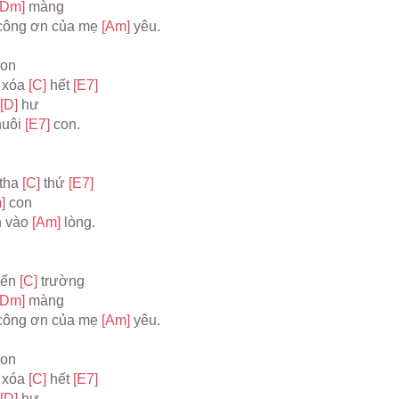
[Dm] 
màng
công ơn của mẹ 
[Am] 
yêu.
con
 xóa 
[C] 
hết 
[E7]
[D] 
hư
uôi 
[E7] 
con.
tha 
[C] 
thứ 
[E7]
] 
con
 vào 
[Am] 
lòng.
ến 
[C] 
trường
[Dm] 
màng
công ơn của mẹ 
[Am] 
yêu.
con
 xóa 
[C] 
hết 
[E7]
[D] 
hư