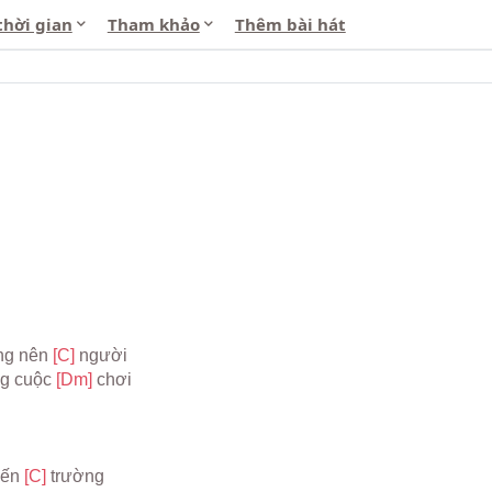
thời gian
Tham khảo
Thêm bài hát
ng nên 
[C] 
người
g cuộc 
[Dm] 
chơi
ến 
[C] 
trường