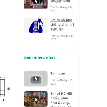
chuyện tình
Thứ Ba, tháng 6 24,
2025
Em đi bỏ phố
chông chênh |
Tiên Trà
Thứ Hai, tháng 3 30,
2026
Xem nhiều nhất
Tình quê
o
o
Thứ Ba, tháng 6 25,
2024
III
Em ơi Hà Nội
phố | nhạc
Phú Quang,