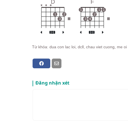
D
F
x
o
o
1
1
1
1
2
2
3
III
3
4
III
Từ khóa: dua con lac loi, dcll, chau viet cuong, me oi 
Đăng nhận xét