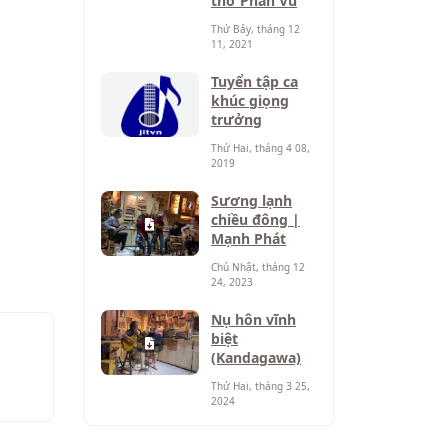
thơ Phan Vũ
Thứ Bảy, tháng 12
11, 2021
Tuyển tập ca
khúc giọng
trưởng
Thứ Hai, tháng 4 08,
2019
Sương lạnh
chiều đông |
Mạnh Phát
Chủ Nhật, tháng 12
24, 2023
Nụ hôn vĩnh
biệt
(Kandagawa)
Thứ Hai, tháng 3 25,
2024