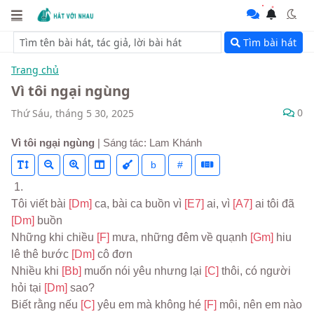
Tìm bài hát
Trang chủ
Vì tôi ngại ngùng
0
Thứ Sáu, tháng 5 30, 2025
Vì tôi ngại ngùng
| Sáng tác: Lam Khánh
b
#
 1.
Tôi viết bài 
[Dm] 
ca, bài ca buồn vì 
[E7] 
ai, vì 
[A7] 
ai tôi đã 
[Dm] 
buồn
Những khi chiều 
[F] 
mưa, những đêm về quạnh 
[Gm] 
hiu 
lê thê bước 
[Dm] 
cô đơn
Nhiều khi 
[Bb] 
muốn nói yêu nhưng lại 
[C] 
thôi, có người 
hỏi tại 
[Dm] 
sao?
Biết rằng nếu 
[C] 
yêu em mà không hé 
[F] 
môi, nên em nào 