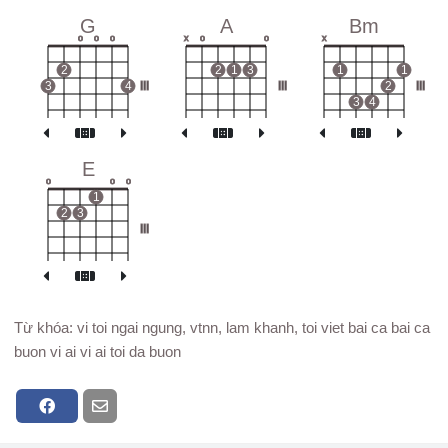
G
A
Bm
o
o
o
x
o
o
x
2
2
1
3
1
1
3
4
III
III
2
III
3
4
E
o
o
o
1
2
3
III
Từ khóa: vi toi ngai ngung, vtnn, lam khanh, toi viet bai ca bai ca
buon vi ai vi ai toi da buon