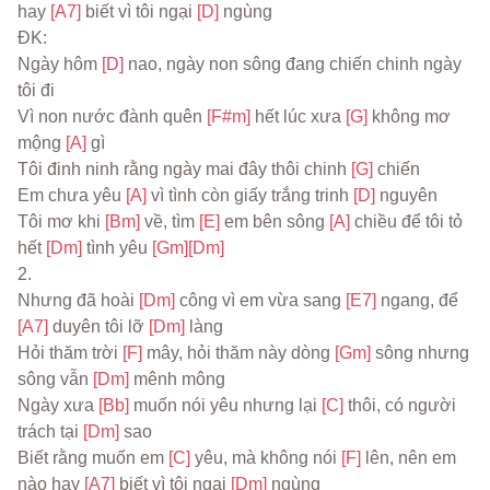
hay 
[A7] 
biết vì tôi ngại 
[D] 
ngùng
ĐK:
Ngày hôm 
[D] 
nao, ngày non sông đang chiến chinh ngày 
tôi đi
Vì non nước đành quên 
[F#m] 
hết lúc xưa 
[G] 
không mơ 
mộng 
[A] 
gì
Tôi đinh ninh rằng ngày mai đây thôi chinh 
[G] 
chiến
Em chưa yêu 
[A] 
vì tình còn giấy trắng trinh 
[D] 
nguyên
Tôi mơ khi 
[Bm] 
về, tìm 
[E] 
em bên sông 
[A] 
chiều để tôi tỏ 
hết 
[Dm] 
tình yêu 
[Gm]
[Dm]
2.
Nhưng đã hoài 
[Dm] 
công vì em vừa sang 
[E7] 
ngang, để 
[A7] 
duyên tôi lỡ 
[Dm] 
làng
Hỏi thăm trời 
[F] 
mây, hỏi thăm này dòng 
[Gm] 
sông nhưng 
sông vẫn 
[Dm] 
mênh mông
Ngày xưa 
[Bb] 
muốn nói yêu nhưng lại 
[C] 
thôi, có người 
trách tại 
[Dm] 
sao
Biết rằng muốn em 
[C] 
yêu, mà không nói 
[F] 
lên, nên em 
nào hay 
[A7] 
biết vì tôi ngại 
[Dm] 
ngùng