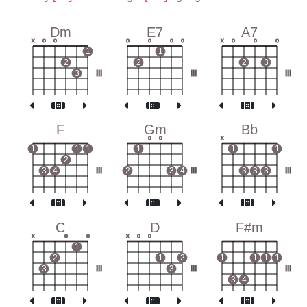
Dm
E7
A7
x
o
o
o
o
o
o
x
o
o
o
1
1
2
2
2
3
3
III
III
III
F
Gm
Bb
o
o
x
1
1
1
1
1
1
2
3
4
III
2
3
4
III
3
3
3
III
C
D
F#m
x
o
o
x
o
o
1
2
1
2
1
1
1
1
3
III
3
III
III
3
4