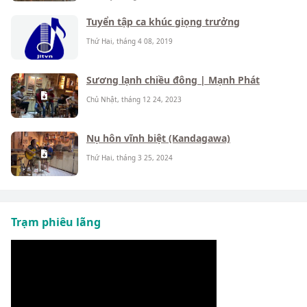
Tuyển tập ca khúc giọng trưởng
Thứ Hai, tháng 4 08, 2019
Sương lạnh chiều đông | Mạnh Phát
Chủ Nhật, tháng 12 24, 2023
Nụ hôn vĩnh biệt (Kandagawa)
Thứ Hai, tháng 3 25, 2024
Trạm phiêu lãng