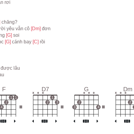
àn rơi
 
chăng?
ời yêu vẫn cô 
[Dm] 
đơn
ng 
[G] 
soi
c 
[G] 
cánh bay 
[C] 
rồi
 được lâu
au
F
D7
G
Dm
x
o
o
o
o
o
x
o
o
1
1
1
2
2
3
2
2
4
III
III
3
4
III