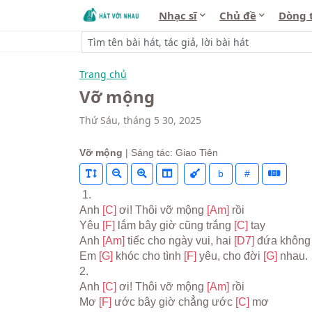
Nhạc sĩ
Chủ đề
Dòng 
Trang chủ
Vỡ mộng
Thứ Sáu, tháng 5 30, 2025
Vỡ mộng
| Sáng tác: Giao Tiên
b
#
 1.
Anh 
[C] 
ơi! Thôi vỡ mộng 
[Am] 
rồi
Yêu 
[F] 
lắm bây giờ cũng trắng 
[C] 
tay
Anh 
[Am] 
tiếc cho ngày vui, hai 
[D7] 
đứa không
Em 
[G] 
khóc cho tình 
[F] 
yêu, cho đời 
[G] 
nhau.
2.
Anh 
[C] 
ơi! Thôi vỡ mộng 
[Am] 
rồi
Mơ 
[F] 
ước bây giờ chẳng ước 
[C] 
mơ