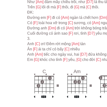
Như 
[Am] 
đám mây chiều trôi, như 
[D7] 
lá thu t
Trên 
[G] 
lối đi mà 
[F] 
thôi, đi 
[G] 
mà 
[C] 
thôi.
ĐK:
Đường em 
[F] 
đi có 
[Am] 
ngàn lá chết hơn 
[Dm]
Có 
[F] 
loài hoa vỡ trong 
[C] 
sương, có 
[Am] 
ngư
Đường anh 
[Dm] 
đi có 
[Am] 
trời không bóng tră
Cuối đường có ánh sao 
[F] 
rơi, tình 
[D7] 
yêu mọ
3.
Anh 
[C] 
ơi! Đêm rớt mộng 
[Am] 
tàn
Ân 
[F] 
ái ta chỉ có bấy 
[C] 
nhiêu
Anh 
[Am] 
tiếc cho ngày vui, hai 
[D7] 
đứa không
Em 
[G] 
khóc cho tình 
[F] 
yêu, 
[G] 
cho đời 
[C] 
nh
C
Am
x
o
o
x
o
o
1
1
1
2
2
3
3
3
III
III