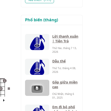
Phổ biến (tháng)
Lời thanh xuân
| Tiên Trà
Thứ Hai, tháng 7 13,
2026
Dẫu thế
Thứ Tư, tháng 4 08,
2026
1
Gặp giữa miền
cao
3
III
Chủ Nhật, tháng 6
01, 2025
Em đi bỏ phố