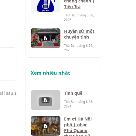
chông chênh |
Tiên Trà
Thứ Hai, tháng 3 30,
2026
Huyền sử một
chuyện tình
Thứ Ba, tháng 6 24,
2025
Xem nhiều nhất
Bài sau
Tình quê
Thứ Ba, tháng 6 25,
2024
Em ơi Hà Nội
phố | nhạc
Phú Quang,