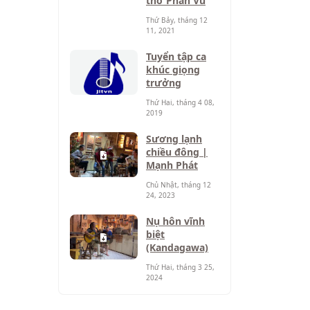
thơ Phan Vũ
Thứ Bảy, tháng 12
11, 2021
Tuyển tập ca
khúc giọng
trưởng
Thứ Hai, tháng 4 08,
2019
Sương lạnh
chiều đông |
Mạnh Phát
Chủ Nhật, tháng 12
24, 2023
Nụ hôn vĩnh
biệt
(Kandagawa)
Thứ Hai, tháng 3 25,
2024