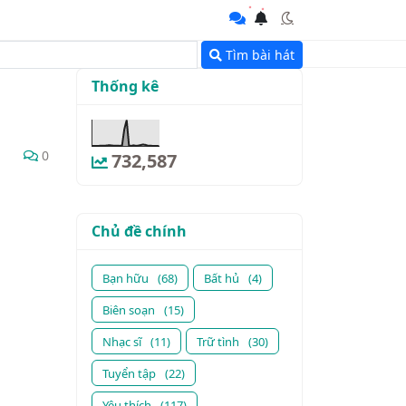
Tìm bài hát
Thống kê
0
732,587
Chủ đề chính
Bạn hữu
(68)
Bất hủ
(4)
Biên soạn
(15)
Nhạc sĩ
(11)
Trữ tình
(30)
Tuyển tập
(22)
Yêu thích
(117)