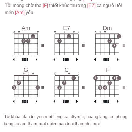
Tôi mong chờ tha 
[F] 
thiết khúc thương 
[E7] 
ca người tôi 
mến 
[Am] 
yêu.
Am
E7
Dm
x
o
o
o
o
o
o
x
o
o
1
1
1
2
3
2
2
III
III
3
III
G
C
F
o
o
o
x
o
o
1
1
1
1
2
2
2
3
4
III
3
III
3
4
III
Từ khóa: dan toi yeu mot tieng ca, dtymtc, hoang lang, co nhung
tieng ca am tham mot chieu nao tuoi tham doi moi