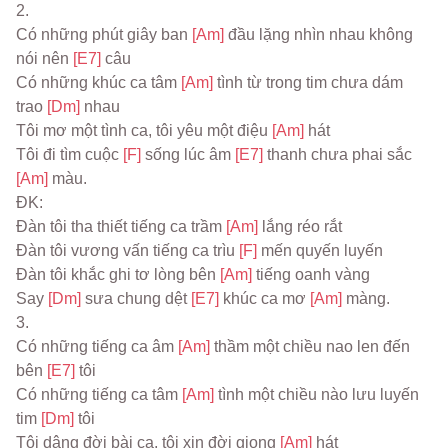
2.
Có những phút giây ban 
[Am] 
đầu lặng nhìn nhau không 
nói nên 
[E7] 
câu
Có những khúc ca tâm 
[Am] 
tình từ trong tim chưa dám 
trao 
[Dm] 
nhau
Tôi mơ một tình ca, tôi yêu một điệu 
[Am] 
hát
Tôi đi tìm cuộc 
[F] 
sống lúc âm 
[E7] 
thanh chưa phai sắc 
[Am] 
màu.
ĐK:
Đàn tôi tha thiết tiếng ca trầm 
[Am] 
lắng réo rắt
Đàn tôi vương vấn tiếng ca trìu 
[F] 
mến quyến luyến
Đàn tôi khắc ghi tơ lòng bên 
[Am] 
tiếng oanh vàng
Say 
[Dm] 
sưa chung dệt 
[E7] 
khúc ca mơ 
[Am] 
màng.
3.
Có những tiếng ca âm 
[Am] 
thầm một chiều nao len đến 
bên 
[E7] 
tôi
Có những tiếng ca tâm 
[Am] 
tình một chiều nào lưu luyến 
tim 
[Dm] 
tôi
Tôi dâng đời bài ca, tôi xin đời giọng 
[Am] 
hát