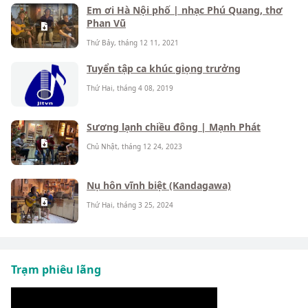
Em ơi Hà Nội phố | nhạc Phú Quang, thơ
Phan Vũ
Thứ Bảy, tháng 12 11, 2021
Tuyển tập ca khúc giọng trưởng
Thứ Hai, tháng 4 08, 2019
Sương lạnh chiều đông | Mạnh Phát
Chủ Nhật, tháng 12 24, 2023
Nụ hôn vĩnh biệt (Kandagawa)
Thứ Hai, tháng 3 25, 2024
Trạm phiêu lãng