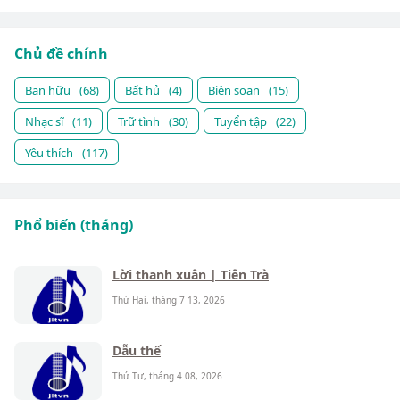
Chủ đề chính
Bạn hữu
(68)
Bất hủ
(4)
Biên soạn
(15)
Nhạc sĩ
(11)
Trữ tình
(30)
Tuyển tập
(22)
Yêu thích
(117)
Phổ biến (tháng)
Lời thanh xuân | Tiên Trà
Thứ Hai, tháng 7 13, 2026
Dẫu thế
Thứ Tư, tháng 4 08, 2026