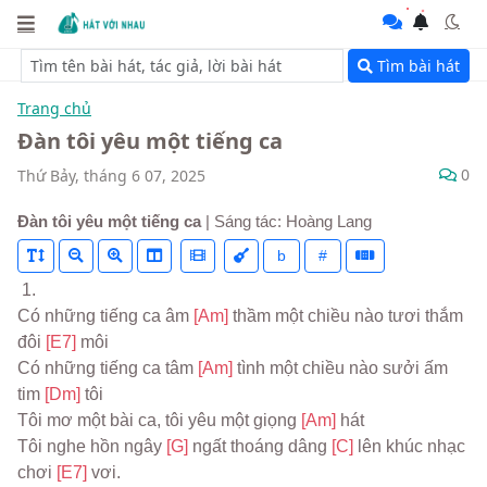
Tìm bài hát
Trang chủ
Đàn tôi yêu một tiếng ca
0
Thứ Bảy, tháng 6 07, 2025
Đàn tôi yêu một tiếng ca
| Sáng tác: Hoàng Lang
b
#
 1.
Có những tiếng ca âm 
[Am] 
thầm một chiều nào tươi thắm 
đôi 
[E7] 
môi
Có những tiếng ca tâm 
[Am] 
tình một chiều nào sưởi ấm 
tim 
[Dm] 
tôi
Tôi mơ một bài ca, tôi yêu một giọng 
[Am] 
hát
Tôi nghe hồn ngây 
[G] 
ngất thoáng dâng 
[C] 
lên khúc nhạc 
chơi 
[E7] 
vơi.