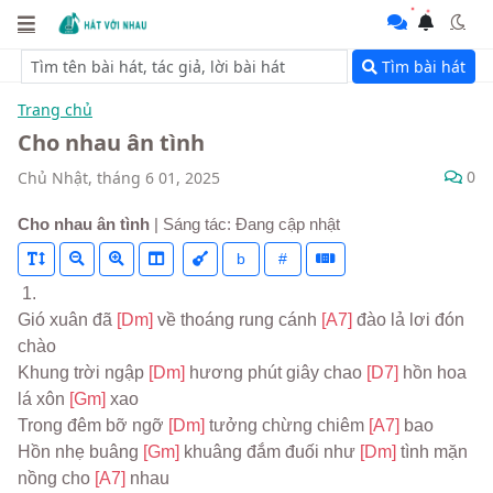
Tìm bài hát
Trang chủ
Cho nhau ân tình
0
Chủ Nhật, tháng 6 01, 2025
Cho nhau ân tình
| Sáng tác: Đang cập nhật
b
#
 1.
Gió xuân đã 
[Dm] 
về thoáng rung cánh 
[A7] 
đào lả lơi đón 
chào
Khung trời ngập 
[Dm] 
hương phút giây chao 
[D7] 
hồn hoa 
lá xôn 
[Gm] 
xao
Trong đêm bỡ ngỡ 
[Dm] 
tưởng chừng chiêm 
[A7] 
bao
Hồn nhẹ buâng 
[Gm] 
khuâng đắm đuối như 
[Dm] 
tình mặn 
nồng cho 
[A7] 
nhau