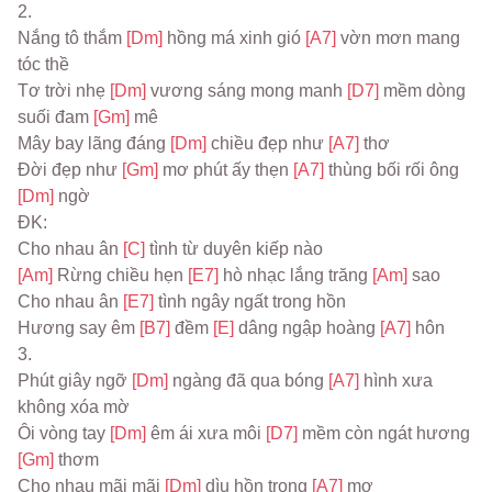
2.
Nắng tô thắm 
[Dm] 
hồng má xinh gió 
[A7] 
vờn mơn mang 
tóc thề
Tơ trời nhẹ 
[Dm] 
vương sáng mong manh 
[D7] 
mềm dòng 
suối đam 
[Gm] 
mê
Mây bay lãng đáng 
[Dm] 
chiều đẹp như 
[A7] 
thơ
Đời đẹp như 
[Gm] 
mơ phút ấy thẹn 
[A7] 
thùng bối rối ông 
[Dm] 
ngờ
ĐK:
Cho nhau ân 
[C] 
tình từ duyên kiếp nào
[Am] 
Rừng chiều hẹn 
[E7] 
hò nhạc lắng trăng 
[Am] 
sao
Cho nhau ân 
[E7] 
tình ngây ngất trong hồn
Hương say êm 
[B7] 
đềm 
[E] 
dâng ngập hoàng 
[A7] 
hôn
3.
Phút giây ngỡ 
[Dm] 
ngàng đã qua bóng 
[A7] 
hình xưa 
không xóa mờ
Ôi vòng tay 
[Dm] 
êm ái xưa môi 
[D7] 
mềm còn ngát hương 
[Gm] 
thơm
Cho nhau mãi mãi 
[Dm] 
dìu hồn trong 
[A7] 
mơ