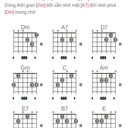
Dòng thời gian 
[Gm] 
trôi vẫn nhớ một 
[A7] 
đời nhớ phút 
[Dm] 
mong chờ
Dm
A7
D7
x
o
o
x
o
o
o
x
o
o
1
1
2
2
3
2
3
3
III
III
III
Gm
C
Am
o
o
x
o
o
x
o
o
1
1
1
2
2
3
2
3
4
III
3
III
III
E7
B7
E
o
o
o
o
x
o
o
o
o
1
1
1
2
2
3
4
2
3
III
III
III