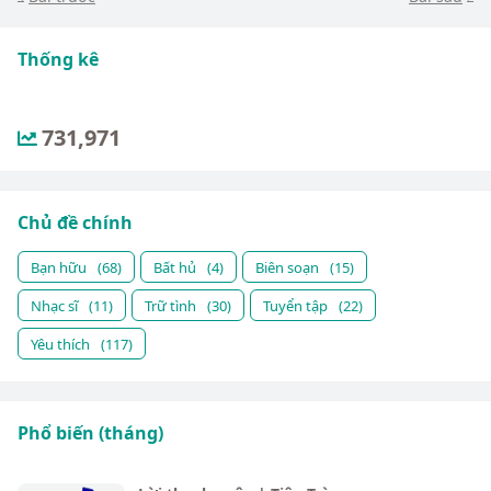
Thống kê
731,971
Chủ đề chính
Bạn hữu
(68)
Bất hủ
(4)
Biên soạn
(15)
Nhạc sĩ
(11)
Trữ tình
(30)
Tuyển tập
(22)
Yêu thích
(117)
Phổ biến (tháng)