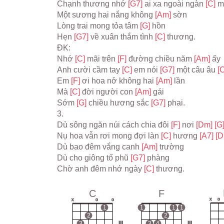
Chạnh thương nhớ 
[G7] 
ai xa ngoài ngàn 
[C] 
m
Một sương hai nắng không 
[Am] 
sờn
Lòng trai mong tỏa tâm 
[G] 
hồn
Hẹn 
[G7] 
về xuân thắm tình 
[C] 
thương.
ĐK:
Nhớ 
[C] 
mãi trên 
[F] 
đường chiều năm 
[Am] 
ấy
Anh cười cầm tay 
[C] 
em nói 
[G7] 
một câu âu 
[C
Em 
[F] 
ơi hoa nở không hai 
[Am] 
lần
Mà 
[C] 
đời người con 
[Am] 
gái
Sớm 
[G] 
chiều hương sắc 
[G7] 
phai.
3.
Dù sông ngăn núi cách chia đôi 
[F] 
nơi 
[Dm] 
[G
Nụ hoa vẫn rơi mong đợi làn 
[C] 
hương 
[A7] 
[D
Dù bao đêm vắng canh 
[Am] 
trường
Dù cho giông tố phũ 
[G7] 
phàng
Chờ anh đêm nhớ ngày 
[C] 
thương.
C
F
x
o
x
o
o
1
1
1
1
2
2
3
III
3
4
III