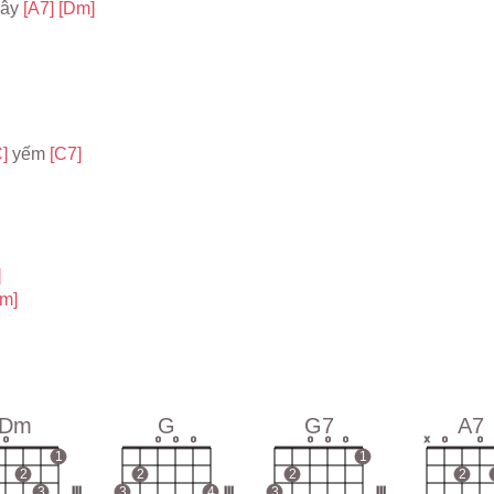
ây 
[A7] 
[Dm]
] 
yếm 
[C7]
]
m]
Dm
G
G7
A7
o
o
o
o
o
o
o
x
o
o
1
1
2
2
2
2
3
III
3
4
III
3
III