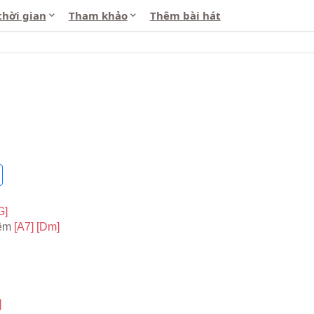
thời gian
Tham khảo
Thêm bài hát
G]
êm 
[A7] 
[Dm]
]