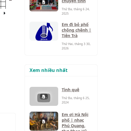
chuyện tình
Thứ Ba, tháng 6 24,
2025
Em đi bỏ phố
chông chênh |
Tiên Trà
Thứ Hai, tháng 3 30,
2026
Xem nhiều nhất
Tình quê
Thứ Ba, tháng 6 25,
2024
Em ơi Hà Nội
phố | nhạc
Phú Quang,