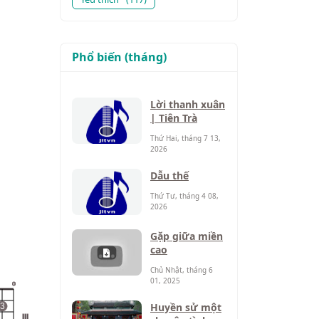
Phổ biến (tháng)
Lời thanh xuân
| Tiên Trà
Thứ Hai, tháng 7 13,
2026
Dẫu thế
Thứ Tư, tháng 4 08,
2026
Gặp giữa miền
cao
Chủ Nhật, tháng 6
01, 2025
o
Huyền sử một
3
III