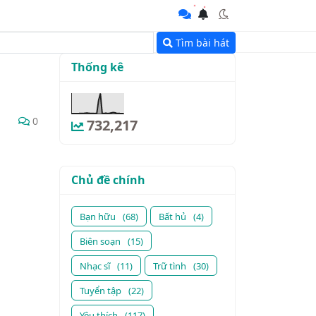
Tìm bài hát
Thống kê
0
732,217
Chủ đề chính
Bạn hữu
(68)
Bất hủ
(4)
Biên soạn
(15)
Nhạc sĩ
(11)
Trữ tình
(30)
Tuyển tập
(22)
Yêu thích
(117)