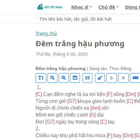
Nhạc sĩ
Chủ đề
Dòng 
Trang chủ
Đêm trắng hậu phương
Thứ Ba, tháng 6 03, 2025
Đêm trắng hậu phương
| Sáng tác: Thúc Đăng
b
#
 1.
[C] 
Cạn đêm nghe lá úa rơi bên 
[F] 
sông 
[Dm] 
[
Từng cơn gió 
[G7] 
khuya gieo lạnh buồn 
[C] 
th
Người đi chinh chiến xa 
[Am] 
vời
Mình em gối chiếc canh 
[G] 
dài
Đợi 
[G7] 
ngày tay trong vòng 
[C] 
tay.
2.
Chiều nay khu phố hắt hiu mưa 
[F] 
bay 
[Dm] 
[G