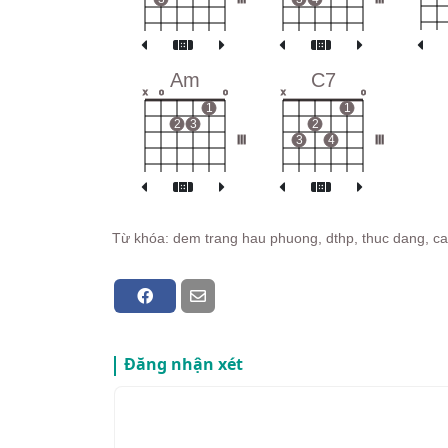
Am
C7
x
o
o
x
o
1
1
2
3
2
III
3
4
III
Từ khóa: dem trang hau phuong, dthp, thuc dang, ca
Đăng nhận xét