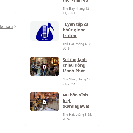
thơ Phan Vũ
Thứ Bảy, tháng 12
11, 2021
Tuyển tập ca
Bài sau
khúc giọng
trưởng
Thứ Hai, tháng 4 08,
2019
Sương lạnh
chiều đông |
Mạnh Phát
Chủ Nhật, tháng 12
24, 2023
Nụ hôn vĩnh
biệt
(Kandagawa)
Thứ Hai, tháng 3 25,
2024