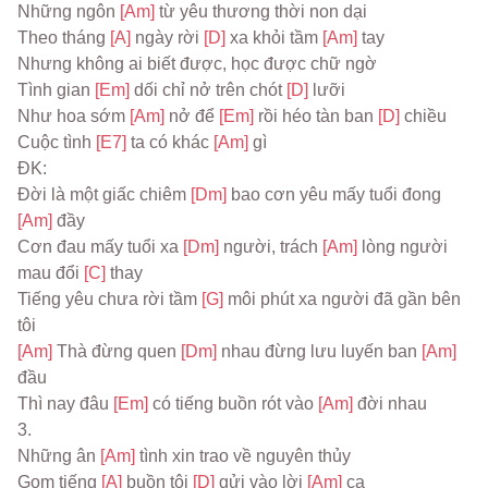
Những ngôn 
[Am] 
từ yêu thương thời non dại
Theo tháng 
[A] 
ngày rời 
[D] 
xa khỏi tầm 
[Am] 
tay
Nhưng không ai biết được, học được chữ ngờ
Tình gian 
[Em] 
dối chỉ nở trên chót 
[D] 
lưỡi
Như hoa sớm 
[Am] 
nở để 
[Em] 
rồi héo tàn ban 
[D] 
chiều
Cuộc tình 
[E7] 
ta có khác 
[Am] 
gì
ĐK:
Đời là một giấc chiêm 
[Dm] 
bao cơn yêu mấy tuổi đong 
[Am] 
đầy
Cơn đau mấy tuổi xa 
[Dm] 
người, trách 
[Am] 
lòng người 
mau đổi 
[C] 
thay
Tiếng yêu chưa rời tầm 
[G] 
môi phút xa người đã gần bên 
tôi
[Am] 
Thà đừng quen 
[Dm] 
nhau đừng lưu luyến ban 
[Am] 
đầu
Thì nay đâu 
[Em] 
có tiếng buồn rót vào 
[Am] 
đời nhau
3.
Những ân 
[Am] 
tình xin trao về nguyên thủy
Gom tiếng 
[A] 
buồn tôi 
[D] 
gửi vào lời 
[Am] 
ca