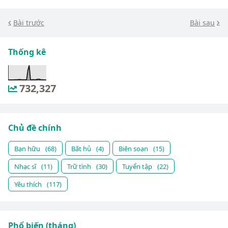
Bài trước
Bài sau
Thống kê
732,327
Chủ đề chính
Bạn hữu
(68)
Bất hủ
(4)
Biên soạn
(15)
Nhạc sĩ
(11)
Trữ tình
(30)
Tuyển tập
(22)
Yêu thích
(117)
Phổ biến (tháng)