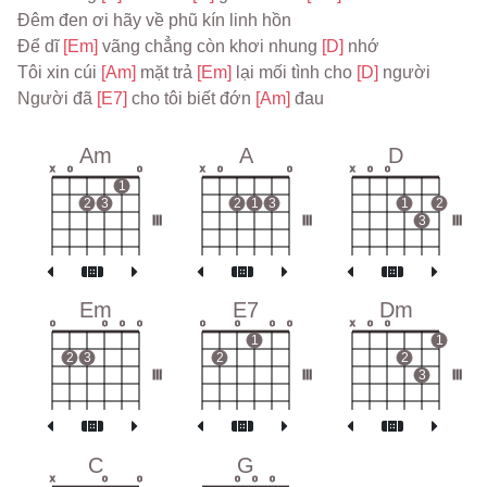
Đêm đen ơi hãy về phũ kín linh hồn
Để dĩ 
[Em] 
vãng chẳng còn khơi nhung 
[D] 
nhớ
Tôi xin cúi 
[Am] 
mặt trả 
[Em] 
lại mối tình cho 
[D] 
người
Người đã 
[E7] 
cho tôi biết đớn 
[Am] 
đau
Am
A
D
x
o
o
x
o
o
x
o
o
1
2
3
2
1
3
1
2
III
III
3
III
Em
E7
Dm
o
o
o
o
o
o
o
o
x
o
o
1
1
2
3
2
2
III
III
3
III
C
G
x
o
o
o
o
o