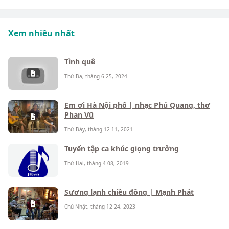
Xem nhiều nhất
Tình quê
Thứ Ba, tháng 6 25, 2024
Em ơi Hà Nội phố | nhạc Phú Quang, thơ
Phan Vũ
Thứ Bảy, tháng 12 11, 2021
Tuyển tập ca khúc giọng trưởng
Thứ Hai, tháng 4 08, 2019
Sương lạnh chiều đông | Mạnh Phát
Chủ Nhật, tháng 12 24, 2023