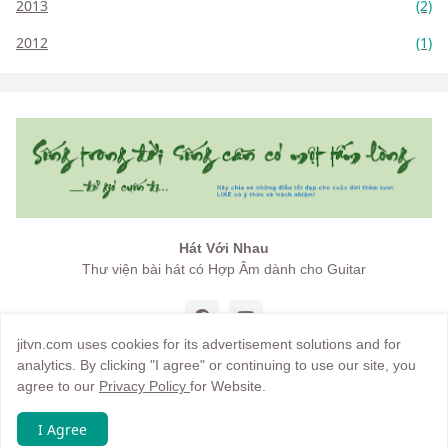
2013
(2)
2012
(1)
Hát Với Nhau
Thư viện bài hát có Hợp Âm dành cho Guitar
jitvn.com uses cookies for its advertisement solutions and for
analytics. By clicking "I agree" or continuing to use our site, you
agree to our
Privacy Policy
for Website.
Copyright by
jitvn
I Agree
Trang chủ
Giới thiệu
Điều khoản
Hướng dẫn