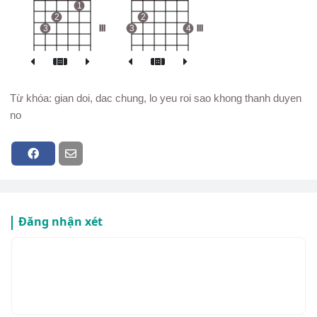
1
2
2
3
III
3
4
III
Từ khóa: gian doi, dac chung, lo yeu roi sao khong thanh duyen
no
Đăng nhận xét