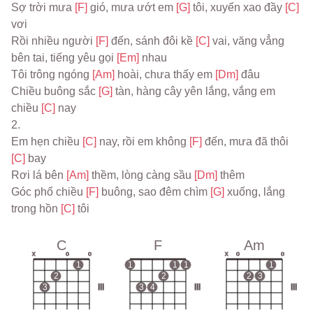
Sợ trời mưa 
[F] 
gió, mưa ướt em 
[G] 
tôi, xuyến xao đầy 
[C] 
vơi
Rồi nhiều người 
[F] 
đến, sánh đôi kề 
[C] 
vai, văng vẳng 
bên tai, tiếng yêu gọi 
[Em] 
nhau
Tôi trông ngóng 
[Am] 
hoài, chưa thấy em 
[Dm] 
đâu
Chiều buông sắc 
[G] 
tàn, hàng cây yên lắng, vắng em 
chiều 
[C] 
nay
2.
Em hẹn chiều 
[C] 
nay, rồi em không 
[F] 
đến, mưa đã thôi 
[C] 
bay
Rơi lá bên 
[Am] 
thềm, lòng càng sầu 
[Dm] 
thêm
Góc phố chiều 
[F] 
buông, sao đêm chìm 
[G] 
xuống, lắng 
trong hồn 
[C] 
tôi
C
F
Am
x
o
o
x
o
o
1
1
1
1
1
2
2
2
3
3
III
3
4
III
III