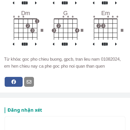
Dm
G
Em
x
o
o
o
o
o
o
o
o
o
1
2
2
2
3
3
III
3
4
III
III
Từ khóa: goc pho chieu buong, gpcb, tran lieu nam 01082024,
em hen chieu nay ca phe goc pho noi quan than quen
Đăng nhận xét