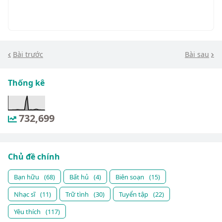
Bài trước
Bài sau
Thống kê
732,699
Chủ đề chính
Bạn hữu
(68)
Bất hủ
(4)
Biên soạn
(15)
Nhạc sĩ
(11)
Trữ tình
(30)
Tuyển tập
(22)
Yêu thích
(117)