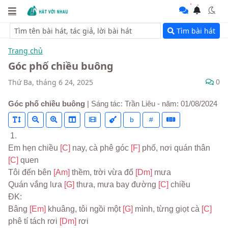
Tìm bài hát
Trang chủ
Góc phố chiều buông
0
Thứ Ba, tháng 6 24, 2025
Góc phố chiều buông
| Sáng tác: Trần Liêu - năm: 01/08/2024
b
#
 1.
Em hẹn chiều 
[C] 
nay, cà phê góc 
[F] 
phố, nơi quán thân 
[C] 
quen
Tôi đến bên 
[Am] 
thềm, trời vừa đổ 
[Dm] 
mưa
Quán vắng lưa 
[G] 
thưa, mưa bay đường 
[C] 
chiều
ĐK:
Bâng 
[Em] 
khuâng, tôi ngồi một 
[G] 
mình, từng giọt cà 
[C] 
phê tí tách rơi 
[Dm] 
rơi