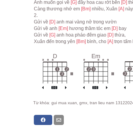
Anh muốn gọi về 
[G] 
đây hoa cau rớt bên 
[D] 
t
Càng thương nhớ em 
[Bm] 
nhiều, Xuân 
[A] 
này
2.
Gửi về 
[D] 
anh mai vàng nở trong vườn
Gửi về anh 
[Em] 
hương thầm tóc em 
[D] 
bay
Gửi về 
[G] 
anh hoa pháo đêm giao 
[D] 
thừa,
Xuân đến trong yên 
[Bm] 
bình, cho 
[A] 
trọn tấm 
D
Em
x
o
o
o
o
o
o
2
1
2
2
3
3
3
III
III
Từ khóa: gui mua xuan, gmx, tran lieu nam 13122024