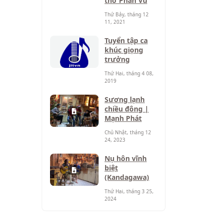
thơ Phan Vũ
Thứ Bảy, tháng 12
11, 2021
Tuyển tập ca
khúc giọng
trưởng
Thứ Hai, tháng 4 08,
2019
Sương lạnh
chiều đông |
Mạnh Phát
Chủ Nhật, tháng 12
24, 2023
Nụ hôn vĩnh
biệt
(Kandagawa)
Thứ Hai, tháng 3 25,
2024