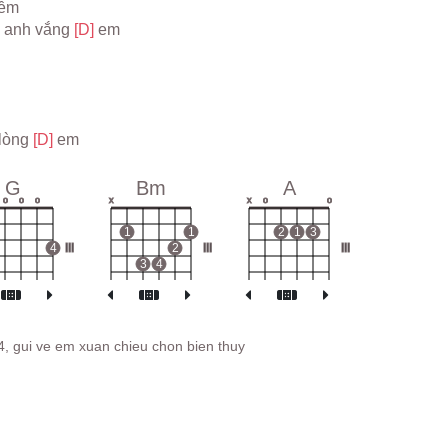
hềm
 anh vắng 
[D] 
em
lòng 
[D] 
em
G
Bm
A
o
o
o
x
x
o
o
1
1
2
1
3
4
III
2
III
III
3
4
, gui ve em xuan chieu chon bien thuy