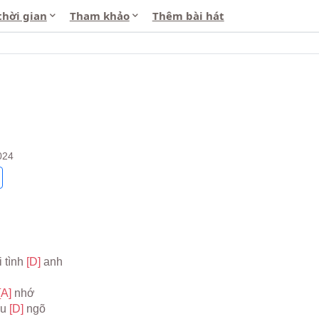
thời gian
Tham khảo
Thêm bài hát
024
 tình 
[D] 
anh
[A] 
nhớ
u 
[D] 
ngõ