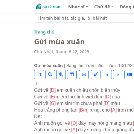
Nhạc sĩ
Chủ đề
Dòng 
Trang chủ
Gửi mùa xuân
Chủ Nhật, tháng 6 22, 2025
Gửi mùa xuân
| Sáng tác: Trần Liêu - năm: 13/12/2
b
#
 1.
Gửi về 
[D] 
em xuân chiều chốn biên thùy
Gửi về 
[Em] 
em thơ tình viết đêm 
[D] 
qua
Gửi về 
[G] 
em sim tím chưa phai 
[D] 
màu
Hoa trắng phong lan 
[Bm] 
rừng, cho 
[A] 
trọn mối
ĐK:
Anh muốn gọi về 
[D] 
đây mây hồng mang màu 
Anh muốn gọi về 
[A] 
đây sương chiều giăng đầ