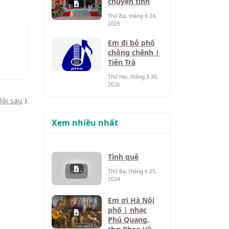
chuyện tình
Thứ Ba, tháng 6 24,
2025
Em đi bỏ phố
chông chênh |
Tiên Trà
Thứ Hai, tháng 3 30,
2026
Bài sau
Xem nhiều nhất
Tình quê
Thứ Ba, tháng 6 25,
2024
Em ơi Hà Nội
phố | nhạc
Phú Quang,