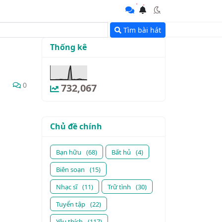
Tìm bài hát
Thống kê
0
732,067
Chủ đề chính
Bạn hữu
(68)
Bất hủ
(4)
Biên soạn
(15)
Nhạc sĩ
(11)
Trữ tình
(30)
Tuyển tập
(22)
Yêu thích
(117)