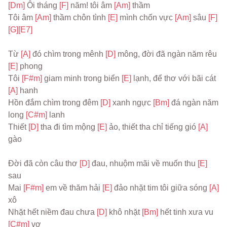
[Dm] 
Ôi tháng 
[F] 
năm! tôi âm 
[Am] 
thầm
Tôi âm 
[Am] 
thầm chôn tình 
[E] 
mình chốn vực 
[Am] 
sâu 
[F]
[G]
[E7]
Từ 
[A] 
đó chìm trong mênh 
[D] 
mông, đời đã ngàn năm rêu 
[E] 
phong
Tôi 
[F#m] 
giam minh trong biển 
[E] 
lạnh, để thơ với bãi cát 
[A] 
hanh
Hồn đắm chìm trong đêm 
[D] 
xanh ngực 
[Bm] 
đá ngàn năm 
long 
[C#m] 
lanh
Thiết 
[D] 
tha đi tìm mộng 
[E] 
ảo, thiết tha chỉ tiếng gió 
[A] 
gào
Đời đã còn câu thơ 
[D] 
đau, nhuộm mãi về muốn thu 
[E] 
sau
Mai 
[F#m] 
em về thăm hải 
[E] 
đảo nhặt tim tôi giữa sóng 
[A] 
xô
Nhặt hết niềm đau chưa 
[D] 
khô nhặt 
[Bm] 
hết tinh xưa vu 
[C#m] 
vơ