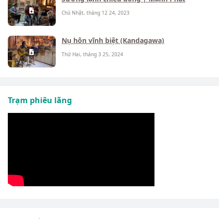
Chủ Nhật, tháng 12 24, 2023
Nụ hôn vĩnh biệt (Kandagawa)
Thứ Hai, tháng 3 25, 2024
Trạm phiêu lãng