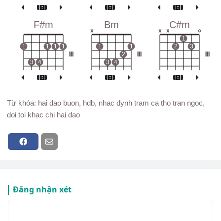
F#m
Bm
C#m
x
x
x
o
1
1
1
1
1
1
1
2
3
III
2
III
III
3
4
3
4
Từ khóa: hai dao buon, hdb, nhac dynh tram ca tho tran ngoc,
doi toi khac chi hai dao
Đăng nhận xét