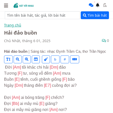
Tìm bài hát
Trang chủ
Hải đảo buồn
0
Chủ Nhật, tháng 6 01, 2025
Hải đảo buồn
| Sáng tác: nhạc Đynh Trầm Ca, thơ Trần Ngọc
b
#
 Đời 
[Am] 
tôi khác chi hải 
[Dm] 
đảo
Tương 
[F] 
tư, sóng vỗ đêm 
[Am] 
mưa
Buồn 
[E] 
tênh, cuối ghềnh giông 
[F] 
bão
Ngày 
[Dm] 
tháng điên 
[E7] 
cuồng đợi ai?
Đợi 
[Am] 
ai bóng trăng 
[F] 
chếch?
Đợi 
[Bb] 
ai mây mù 
[E] 
giăng?
Đợi ai mây mù giăng nơi 
[Am] 
nơi?