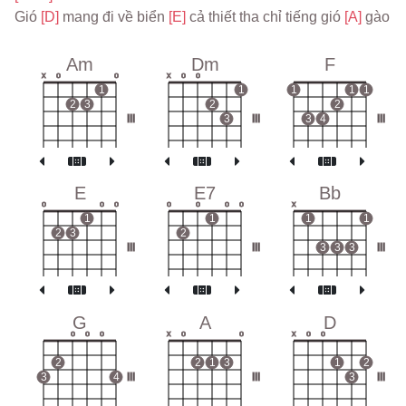
Gió 
[D] 
mang đi về biển 
[E] 
cả thiết tha chỉ tiếng gió 
[A] 
gào
Am
Dm
F
x
o
o
x
o
o
1
1
1
1
1
2
3
2
2
III
3
III
3
4
III
E
E7
Bb
o
o
o
o
o
o
o
x
1
1
1
1
2
3
2
III
III
3
3
3
III
G
A
D
o
o
o
x
o
o
x
o
o
2
2
1
3
1
2
3
4
III
III
3
III