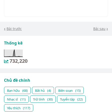
Bài trước
Bài sau
Thống kê
732,220
Chủ đề chính
Bạn hữu
(68)
Bất hủ
(4)
Biên soạn
(15)
Nhạc sĩ
(11)
Trữ tình
(30)
Tuyển tập
(22)
Yêu thích
(117)