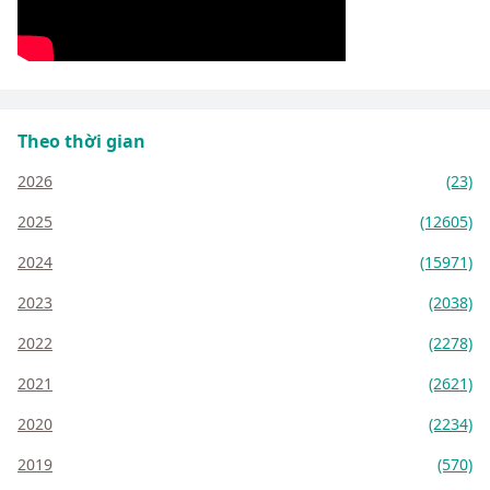
Theo thời gian
2026
(23)
2025
(12605)
2024
(15971)
2023
(2038)
2022
(2278)
2021
(2621)
2020
(2234)
2019
(570)