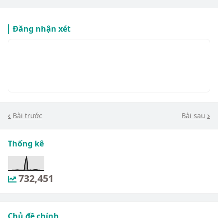
Đăng nhận xét
Bài trước
Bài sau
Thống kê
732,451
Chủ đề chính