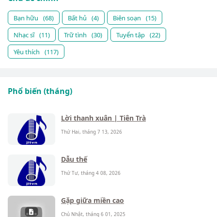
Bạn hữu
(68)
Bất hủ
(4)
Biên soạn
(15)
Nhạc sĩ
(11)
Trữ tình
(30)
Tuyển tập
(22)
Yêu thích
(117)
Phổ biến (tháng)
Lời thanh xuân | Tiên Trà
Thứ Hai, tháng 7 13, 2026
Dẫu thế
Thứ Tư, tháng 4 08, 2026
Gặp giữa miền cao
Chủ Nhật, tháng 6 01, 2025