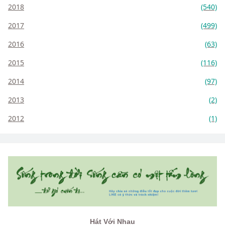
2018
(540)
2017
(499)
2016
(63)
2015
(116)
2014
(97)
2013
(2)
2012
(1)
Hát Với Nhau