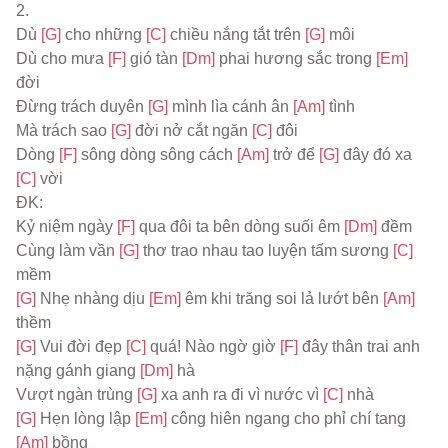
2.
Dù 
[G] 
cho những 
[C] 
chiều nắng tắt trên 
[G] 
môi
Dù cho mưa 
[F] 
gió tàn 
[Dm] 
phai hương sắc trong 
[Em] 
đời
Ðừng trách duyên 
[G] 
mình lìa cánh ân 
[Am] 
tình
Mà trách sao 
[G] 
đời nở cắt ngăn 
[C] 
đôi
Dòng 
[F] 
sông dòng sông cách 
[Am] 
trở để 
[G] 
đây đó xa 
[C] 
vời
ĐK:
Kỷ niệm ngày 
[F] 
qua đôi ta bên dòng suối êm 
[Dm] 
đềm
Cùng làm vần 
[G] 
thơ trao nhau tao luyện tấm sương 
[C] 
mềm
[G] 
Nhẹ nhàng dịu 
[Em] 
êm khi trăng soi lả lướt bên 
[Am] 
thềm
[G] 
Vui đời đẹp 
[C] 
quá! Nào ngờ giờ 
[F] 
đây thân trai anh 
nặng gánh giang 
[Dm] 
hà
Vượt ngàn trùng 
[G] 
xa anh ra đi vì nước vì 
[C] 
nhà
[G] 
Hẹn lòng lập 
[Em] 
công hiên ngang cho phỉ chí tang 
[Am] 
bồng