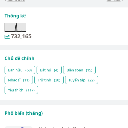
Thống kê
732,165
Chủ đề chính
Bạn hữu
(68)
Bất hủ
(4)
Biên soạn
(15)
Nhạc sĩ
(11)
Trữ tình
(30)
Tuyển tập
(22)
Yêu thích
(117)
Phổ biến (tháng)