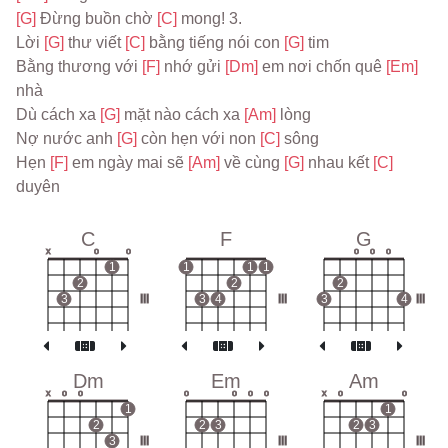
[G] 
Ðừng buồn chờ 
[C] 
mong! 3.
Lời 
[G] 
thư viết 
[C] 
bằng tiếng nói con 
[G] 
tim
Bằng thương với 
[F] 
nhớ gửi 
[Dm] 
em nơi chốn quê 
[Em] 
nhà
Dù cách xa 
[G] 
mặt nào cách xa 
[Am] 
lòng
Nợ nước anh 
[G] 
còn hẹn với non 
[C] 
sông
Hẹn 
[F] 
em ngày mai sẽ 
[Am] 
về cùng 
[G] 
nhau kết 
[C] 
duyên
C
F
G
x
o
o
o
o
o
1
1
1
1
2
2
2
3
III
3
4
III
3
4
III
Dm
Em
Am
x
o
o
o
o
o
o
x
o
o
1
1
2
2
3
2
3
3
III
III
III