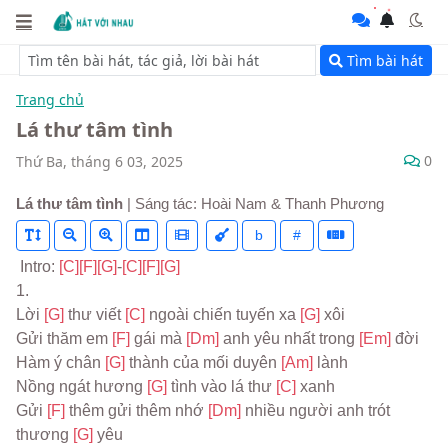
Tìm bài hát
Trang chủ
Lá thư tâm tình
0
Thứ Ba, tháng 6 03, 2025
Lá thư tâm tình
| Sáng tác: Hoài Nam & Thanh Phương
b
#
 Intro: 
[C]
[F]
[G]
-
[C]
[F]
[G]
1.
Lời 
[G] 
thư viết 
[C] 
ngoài chiến tuyến xa 
[G] 
xôi
Gửi thăm em 
[F] 
gái mà 
[Dm] 
anh yêu nhất trong 
[Em] 
đời
Hàm ý chân 
[G] 
thành của mối duyên 
[Am] 
lành
Nồng ngát hương 
[G] 
tình vào lá thư 
[C] 
xanh
Gửi 
[F] 
thêm gửi thêm nhớ 
[Dm] 
nhiều người anh trót 
thương 
[G] 
yêu