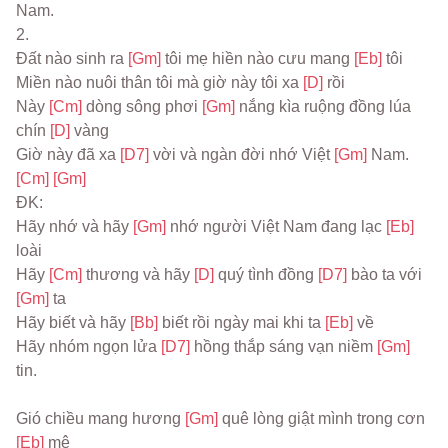
Nam.
2.
Đất nào sinh ra 
[Gm] 
tôi mẹ hiền nào cưu mang 
[Eb] 
tôi
Miền nào nuôi thân tôi mà giờ này tôi xa 
[D] 
rồi
Này 
[Cm] 
dòng sông phơi 
[Gm] 
nắng kìa ruộng đồng lúa 
chín 
[D] 
vàng
Giờ này đã xa 
[D7] 
vời và ngàn đời nhớ Việt 
[Gm] 
Nam. 
[Cm] 
[Gm]
ĐK:
Hãy nhớ và hãy 
[Gm] 
nhớ người Việt Nam đang lạc 
[Eb] 
loài
Hãy 
[Cm] 
thương và hãy 
[D] 
quý tình đồng 
[D7] 
bào ta với 
[Gm] 
ta
Hãy biết và hãy 
[Bb] 
biết rồi ngày mai khi ta 
[Eb] 
về
Hãy nhóm ngọn lửa 
[D7] 
hồng thắp sáng vạn niềm 
[Gm] 
tin.
Gió chiều mang hương 
[Gm] 
quê lòng giật mình trong cơn 
[Eb] 
mê