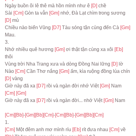
Ngày buồn ôi lê thê mà hồn mình như ê 
[D] 
chề
Sài 
[Cm] 
Gòn ta vẫn 
[Gm] 
nhớ, Đà Lạt chìm trong sương 
[D] 
mù
Chiều nào biển Vũng 
[D7] 
Tàu sóng tận cùng đến Cà 
[Gm] 
Mau.
3.
Nhớ nhiều quê hương 
[Gm] 
ơi thật tận cùng xa xôi 
[Eb] 
thôi
Vùng trời Nha Trang xưa và dòng Đồng Nai lững 
[D] 
lờ
Nào 
[Cm] 
Cần Thơ nắng 
[Gm] 
ấm, kìa ruộng đồng lúa chín 
[D] 
vàng
Giờ này đã xa 
[D7] 
rồi và ngàn đời nhớ Việt 
[Gm] 
Nam 
[Cm] 
[Gm]
Giờ này đã xa 
[D7] 
rồi và ngàn đời... nhớ Việt 
[Gm] 
Nam
[Cm]
[Bb]
-
[Gm]
[Bb]
[Cm]
-
[Cm]
[Bb]
-
[Gm]
[Bb]
[Cm]
1.
[Cm] 
Một đêm anh mơ mình ríu 
[Eb] 
rít đưa nhau 
[Cm] 
về