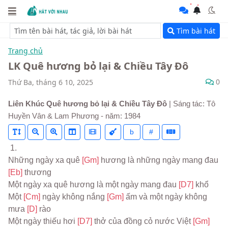
Tìm bài hát
Trang chủ
LK Quê hương bỏ lại & Chiều Tây Đô
0
Thứ Ba, tháng 6 10, 2025
Liên Khúc Quê hương bỏ lại & Chiều Tây Đô
| Sáng tác: Tô
Huyền Vân & Lam Phương - năm: 1984
b
#
 1.
Những ngày xa quê 
[Gm] 
hương là những ngày mang đau 
[Eb] 
thương
Một ngày xa quê hương là một ngày mang đau 
[D7] 
khổ
Một 
[Cm] 
ngày không nắng 
[Gm] 
ấm và một ngày không 
mưa 
[D] 
rào
Một ngày thiếu hơi 
[D7] 
thở của đồng cỏ nước Việt 
[Gm] 