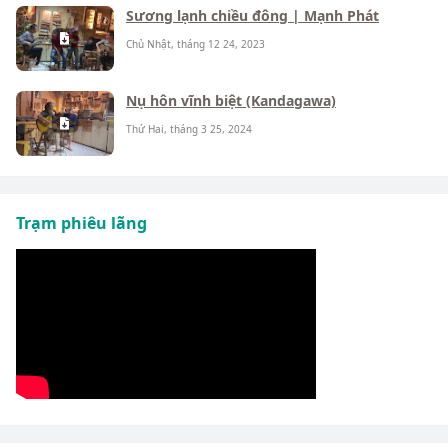
Sương lạnh chiều đông | Mạnh Phát
Chủ Nhật, tháng 12 24, 2023
Nụ hôn vĩnh biệt (Kandagawa)
Thứ Hai, tháng 3 25, 2024
Trạm phiêu lãng