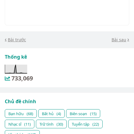
Bài trước
Bài sau
Thống kê
733,069
Chủ đề chính
Bạn hữu
(68)
Bất hủ
(4)
Biên soạn
(15)
Nhạc sĩ
(11)
Trữ tình
(30)
Tuyển tập
(22)