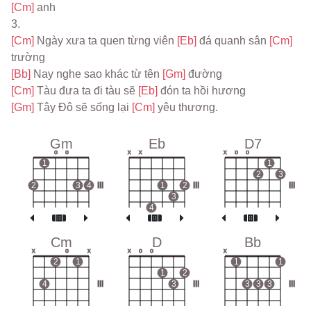
[Cm] 
anh
3.
[Cm] 
Ngày xưa ta quen từng viên 
[Eb] 
đá quanh sân 
[Cm] 
trường
[Bb] 
Nay nghe sao khác từ tên 
[Gm] 
đường
[Cm] 
Tàu đưa ta đi tàu sẽ 
[Eb] 
đón ta hồi hương
[Gm] 
Tây Đô sẽ sống lại 
[Cm] 
yêu thương.
Gm
Eb
D7
o
o
x
x
x
o
o
1
1
2
3
2
3
4
III
1
2
III
III
3
4
Cm
D
Bb
x
o
x
x
o
o
x
2
1
1
1
1
2
4
III
3
III
3
3
3
III