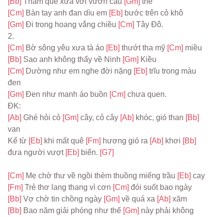
[Bb] 
Thăm quê xưa với vườn cau 
[Gm] 
thề
[Cm] 
Bàn tay anh đan dìu em 
[Eb] 
bước trên cỏ khô
[Gm] 
Đi trong hoang vắng chiều 
[Cm] 
Tây Đô.
2.
[Cm] 
Bờ sông yêu xưa tà áo 
[Eb] 
thướt tha mỹ 
[Cm] 
miều
[Bb] 
Sao anh không thấy về Ninh 
[Gm] 
Kiều
[Cm] 
Dường như em nghe đời nặng 
[Eb] 
trĩu trong màu 
đen
[Gm] 
Đen như manh áo buồn 
[Cm] 
chưa quen.
ĐK:
[Ab] 
Ghé hỏi cỏ 
[Gm] 
cây, cỏ cây 
[Ab] 
khóc, gió than 
[Bb] 
van
Kể từ 
[Eb] 
khi mất quê 
[Fm] 
hương gió ra 
[Ab] 
khơi 
[Bb] 
đưa người vượt 
[Eb] 
biển. 
[G7]
[Cm] 
Mẹ chờ thư về ngồi thèm thuồng miếng trầu 
[Eb] 
cay
[Fm] 
Trẻ thơ lang thang vì cơn 
[Cm] 
đói suốt bao ngày
[Bb] 
Vợ chờ tin chồng ngày 
[Gm] 
về quá xa 
[Ab] 
xăm
[Bb] 
Bao năm giải phóng như thế 
[Gm] 
này phải không 