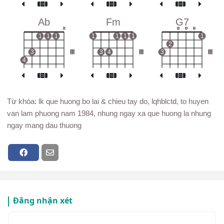
Ab
Fm
G7
x
o
o
o
1
1
1
1
1
1
1
1
2
3
III
3
4
III
3
III
4
Từ khóa: lk que huong bo lai & chieu tay do, lqhblctd, to huyen
van lam phuong nam 1984, nhung ngay xa que huong la nhung
ngay mang dau thuong
Đăng nhận xét