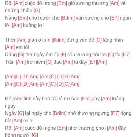
Rồi 
[Am] 
cuộc đời trong 
[Em] 
gió sương thương 
[Am] 
về 
những chiều 
[G]
Nàng 
[Em] 
chợt cười cho 
[Bdim] 
vấn vương cho 
[E7] 
ngàn 
lời 
[Am] 
buông lơi
Thời 
[Am] 
gian ơi xin 
[Bdim] 
đứng yên để 
[G] 
lặng nhìn 
[Am] 
em tôi
Dáng 
[G] 
thơ ngây ôm ấp 
[F] 
sầu vương trói tim 
[C] 
tôi 
[E7]
Trăn 
[Am] 
trở niềm 
[G] 
đau 
[Am] 
tù đày 
[E7]
[Am]
[Am]
[C]
-
[D]
[Am]
-
[Am]
[C]
-
[D]
[G]
[Am]
[Am]
[C]
-
[D]
[Am]
-
[Am]
[C]
-
[D]
[G]
[Am]
Để 
[Am] 
tình này bao 
[C] 
lá rơi hao 
[Em] 
gầy 
[Am] 
tháng 
ngày
Ngày 
[G] 
lại ngày cho 
[Bdim] 
nhớ thương ngưng 
[E7] 
đọng 
bờ 
[Am] 
mi ai
Rồi 
[Am] 
cuộc đời nghe 
[Em] 
nhớ thương phơi 
[Am] 
đầy 
bóng người 
[G]