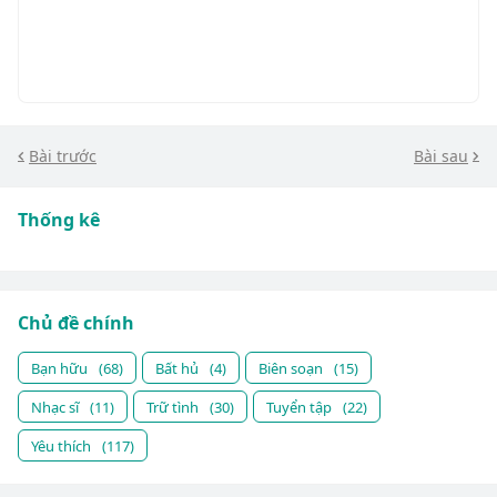
Bài trước
Bài sau
Thống kê
Chủ đề chính
Bạn hữu
(68)
Bất hủ
(4)
Biên soạn
(15)
Nhạc sĩ
(11)
Trữ tình
(30)
Tuyển tập
(22)
Yêu thích
(117)