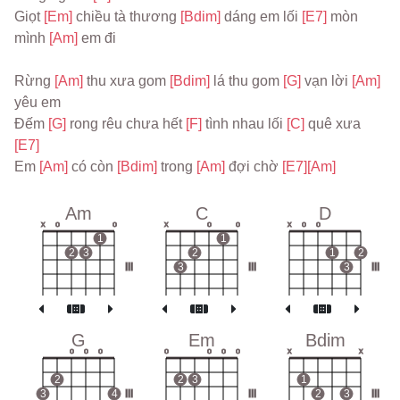
Giọt 
[Em] 
chiều tà thương 
[Bdim] 
dáng em lối 
[E7] 
mòn 
mình 
[Am] 
em đi
Rừng 
[Am] 
thu xưa gom 
[Bdim] 
lá thu gom 
[G] 
vạn lời 
[Am] 
yêu em
Đếm 
[G] 
rong rêu chưa hết 
[F] 
tình nhau lối 
[C] 
quê xưa 
[E7]
Em 
[Am] 
có còn 
[Bdim] 
trong 
[Am] 
đợi chờ 
[E7]
[Am]
Am
C
D
x
o
o
x
o
o
x
o
o
1
1
2
3
2
1
2
III
3
III
3
III
G
Em
Bdim
o
o
o
o
o
o
o
x
x
2
2
3
1
3
4
III
III
2
3
III