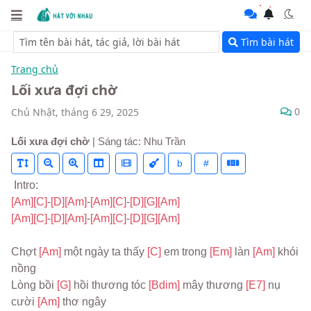
Tìm bài hát
Trang chủ
Lối xưa đợi chờ
0
Chủ Nhật, tháng 6 29, 2025
Lối xưa đợi chờ
| Sáng tác: Nhu Trần
b
#
 Intro:
[Am]
[C]
-
[D]
[Am]
-
[Am]
[C]
-
[D]
[G]
[Am]
[Am]
[C]
-
[D]
[Am]
-
[Am]
[C]
-
[D]
[G]
[Am]
Chợt 
[Am] 
một ngày ta thấy 
[C] 
em trong 
[Em] 
làn 
[Am] 
khói 
nồng
Lòng bồi 
[G] 
hồi thương tóc 
[Bdim] 
mây thương 
[E7] 
nụ 
cười 
[Am] 
thơ ngây