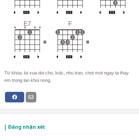
4
E7
F
o
o
o
o
1
1
1
1
2
2
III
3
4
III
Từ khóa: loi xua doi cho, lxdc, nhu tran, chot mot ngay ta thay
em trong lan khoi nong
Đăng nhận xét