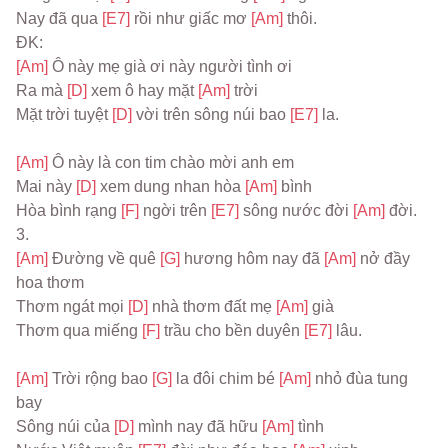
Nay đã qua 
[E7] 
rồi như giấc mơ 
[Am] 
thôi.
ĐK:
[Am] 
Ô này mẹ già ơi này người tình ơi
Ra mà 
[D] 
xem ô hay mặt 
[Am] 
trời
Mặt trời tuyệt 
[D] 
vời trên sông núi bao 
[E7] 
la.
[Am] 
Ô này là con tim chào mời anh em
Mai này 
[D] 
xem dung nhan hòa 
[Am] 
bình
Hòa bình rạng 
[F] 
ngời trên 
[E7] 
sông nước đời 
[Am] 
đời.
3.
[Am] 
Đường về quê 
[G] 
hương hôm nay đã 
[Am] 
nở đầy 
hoa thơm
Thơm ngát mọi 
[D] 
nhà thơm đất mẹ 
[Am] 
già
Thơm qua miếng 
[F] 
trầu cho bền duyên 
[E7] 
lâu.
[Am] 
Trời rộng bao 
[G] 
la đôi chim bé 
[Am] 
nhỏ đùa tung 
bay
Sông núi của 
[D] 
mình nay đã hữu 
[Am] 
tình