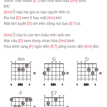
Nước Việt muôn 
[E7] 
đời như đóa hoa 
[Am] 
xinh.
ĐK:
[Am] 
Ô này mẹ già ơi này người tình ơi
Ra mà 
[D] 
xem ô hay mặt 
[Am] 
trời
Mặt trời tuyệt 
[D] 
vời trên sông núi bao 
[E7] 
la.
[Am] 
Ô này là con tim chào mời anh em
Mai này 
[D] 
xem dung nhan hòa 
[Am] 
bình
Hòa bình rạng 
[F] 
ngời trên 
[E7] 
sông nước đời 
[Am] 
đời.
Am
G
D
x
o
o
o
o
o
x
o
o
1
2
3
2
1
2
III
3
4
III
3
III
F
E7
o
o
o
o
1
1
1
1
2
2