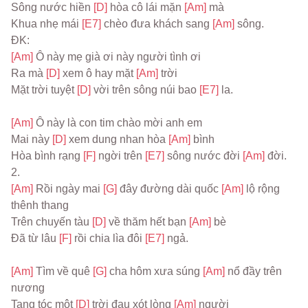
Sông nước hiền 
[D] 
hòa cô lái mặn 
[Am] 
mà
Khua nhẹ mái 
[E7] 
chèo đưa khách sang 
[Am] 
sông.
ĐK:
[Am] 
Ô này mẹ già ơi này người tình ơi
Ra mà 
[D] 
xem ô hay mặt 
[Am] 
trời
Mặt trời tuyệt 
[D] 
vời trên sông núi bao 
[E7] 
la.
[Am] 
Ô này là con tim chào mời anh em
Mai này 
[D] 
xem dung nhan hòa 
[Am] 
bình
Hòa bình rạng 
[F] 
ngời trên 
[E7] 
sông nước đời 
[Am] 
đời.
2.
[Am] 
Rồi ngày mai 
[G] 
đây đường dài quốc 
[Am] 
lộ rộng 
thênh thang
Trên chuyến tàu 
[D] 
về thăm hết bạn 
[Am] 
bè
Đã từ lâu 
[F] 
rồi chia lìa đôi 
[E7] 
ngả.
[Am] 
Tìm về quê 
[G] 
cha hôm xưa súng 
[Am] 
nổ đầy trên 
nương
Tang tóc một 
[D] 
trời đau xót lòng 
[Am] 
người