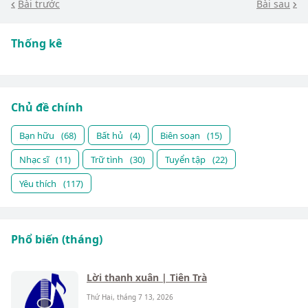
Bài trước
Bài sau
Thống kê
Chủ đề chính
Bạn hữu
(68)
Bất hủ
(4)
Biên soạn
(15)
Nhạc sĩ
(11)
Trữ tình
(30)
Tuyển tập
(22)
Yêu thích
(117)
Phổ biến (tháng)
Lời thanh xuân | Tiên Trà
Thứ Hai, tháng 7 13, 2026