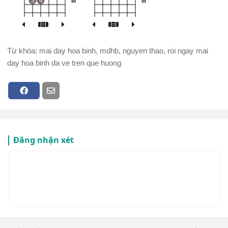
3
4
III
III
Từ khóa: mai day hoa binh, mdhb, nguyen thao, roi ngay mai
day hoa binh da ve tren que huong
Đăng nhận xét