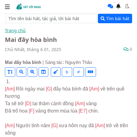
Tìm bài hát
Trang chủ
Mai đây hòa bình
0
Chủ Nhật, tháng 6 01, 2025
Mai đây hòa bình
| Sáng tác: Nguyên Thảo
b
#
 1.
[Am] 
Rồi ngày mai 
[G] 
đây hòa bình đã 
[Am] 
về trên quê 
hương
Ta sẽ trở 
[D] 
lại thăm cánh đồng 
[Am] 
vàng
Đã trổ hoa 
[F] 
vàng thơm mùa lúa 
[E7] 
chín.
[Am] 
Người tình năm 
[G] 
xưa hôm nay đã 
[Am] 
trở về trên 
sông