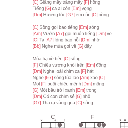
[C] 
Giăng mây trắng mây 
[F] 
hồng
Tiếng 
[G] 
ca ai còn 
[Em] 
vọng
[Dm] 
Hương tóc 
[G7] 
em còn 
[C] 
nồng.
[C] 
Sông gọi bao tiếng 
[Em] 
sóng
[Am] 
Vườn 
[A7] 
gọi muôn tiếng 
[Dm] 
ve
[G] 
Ta 
[A7] 
lòng bao nỗi 
[Dm] 
nhớ
[Bb] 
Nghe mùa gọi về 
[G] 
đây.
Mùa hạ về bên 
[C] 
sông
[F] 
Chiều vương khói trên 
[Em] 
đồng
[Dm] 
Nghe loài chim ca 
[F] 
hát
Nghe 
[E7] 
sóng lúa lao 
[Am] 
xao 
[C]
Một 
[F] 
buổi chiều mênh 
[Dm] 
mông
[G] 
Một bầu trời xanh 
[Em] 
trong
[Dm] 
Có con chim sẻ 
[G] 
nhỏ
[G7] 
Tha rạ vàng qua 
[C] 
sông.
C
F
x
o
x
o
o
1
1
1
1