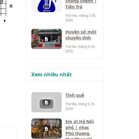
chông chênh |
3
Tiên Trà
III
Thứ Hai, tháng 3 30,
2026
Huyền sử một
chuyện tình
Thứ Ba, tháng 6 24,
2025
Xem nhiều nhất
Tình quê
Thứ Ba, tháng 6 25,
2024
Em ơi Hà Nội
phố | nhạc
Phú Quang,