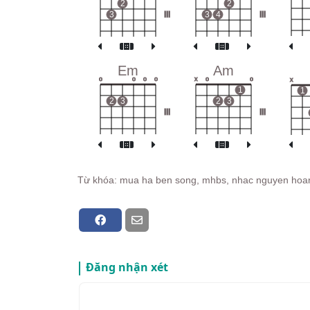
2
2
3
III
3
4
III
Em
Am
o
o
o
o
x
o
o
x
1
1
2
3
2
3
III
III
Từ khóa: mua ha ben song, mhbs, nhac nguyen hoa
Đăng nhận xét