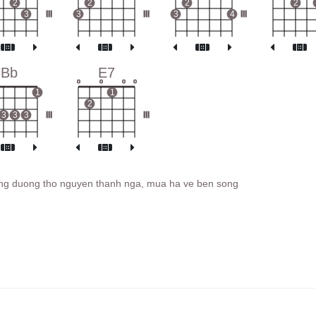
2
2
2
2
3
III
3
III
3
4
III
Bb
E7
o
o
o
o
1
1
2
3
3
3
III
III
ng duong tho nguyen thanh nga, mua ha ve ben song