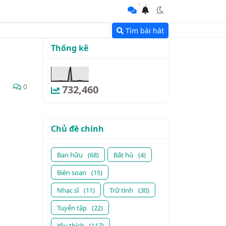
Tìm bài hát
Thống kê
0
732,460
Chủ đề chính
Bạn hữu
(68)
Bất hủ
(4)
Biên soạn
(15)
Nhạc sĩ
(11)
Trữ tình
(30)
Tuyển tập
(22)
Yêu thích
(117)