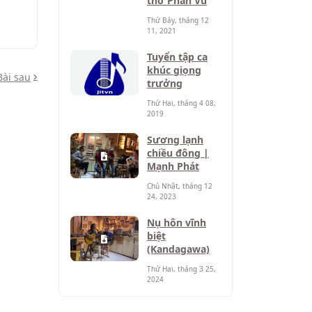
thơ Phan Vũ
Thứ Bảy, tháng 12
11, 2021
Tuyển tập ca
khúc giọng
Bài sau
trưởng
Thứ Hai, tháng 4 08,
2019
Sương lạnh
chiều đông |
Mạnh Phát
Chủ Nhật, tháng 12
24, 2023
Nụ hôn vĩnh
biệt
(Kandagawa)
Thứ Hai, tháng 3 25,
2024