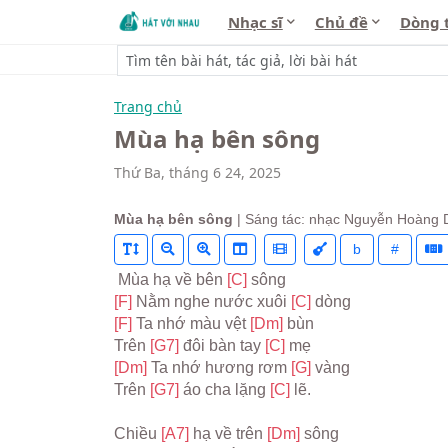
Nhạc sĩ
Chủ đề
Dòng 
Trang chủ
Mùa hạ bên sông
Thứ Ba, tháng 6 24, 2025
Mùa hạ bên sông
| Sáng tác: nhạc Nguyễn Hoàng
b
#
 Mùa hạ về bên 
[C] 
sông
[F] 
Nằm nghe nước xuôi 
[C] 
dòng
[F] 
Ta nhớ màu vệt 
[Dm] 
bùn
Trên 
[G7] 
đôi bàn tay 
[C] 
mẹ
[Dm] 
Ta nhớ hương rơm 
[G] 
vàng
Trên 
[G7] 
áo cha lặng 
[C] 
lẽ.
Chiều 
[A7] 
hạ về trên 
[Dm] 
sông