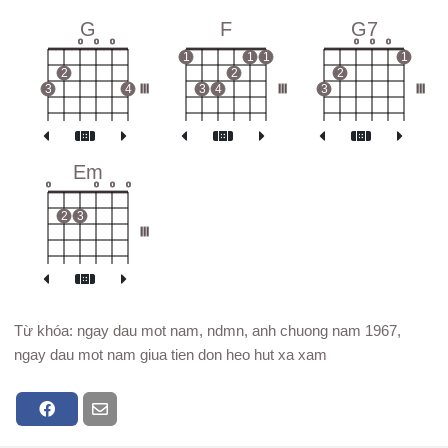
G
F
G7
o
o
o
o
o
o
1
1
1
1
2
2
2
3
4
III
3
4
III
3
III
Em
o
o
o
o
2
3
III
Từ khóa: ngay dau mot nam, ndmn, anh chuong nam 1967,
ngay dau mot nam giua tien don heo hut xa xam