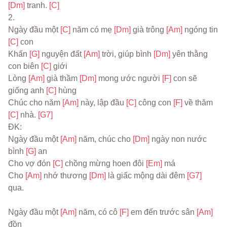
[Dm] 
tranh. 
[C]
2.
Ngày đầu một 
[C] 
năm có mẹ 
[Dm] 
già trông 
[Am] 
ngóng tin 
[C] 
con
Khấn 
[G] 
nguyện đất 
[Am] 
trời, giúp bình 
[Dm] 
yên thằng 
con biên 
[C] 
giới
Lòng 
[Am] 
già thầm 
[Dm] 
mong ước người 
[F] 
con sẽ 
giống anh 
[C] 
hùng
Chúc cho năm 
[Am] 
này, lập đầu 
[C] 
công con 
[F] 
về thăm 
[C] 
nhà. 
[G7]
ĐK:
Ngày đầu một 
[Am] 
năm, chúc cho 
[Dm] 
ngày non nước 
bình 
[G] 
an
Cho vợ đón 
[C] 
chồng mừng hoen đôi 
[Em] 
má
Cho 
[Am] 
nhớ thương 
[Dm] 
là giấc mộng dài đêm 
[G7] 
qua.
Ngày đầu một 
[Am] 
năm, có cô 
[F] 
em đến trước sân 
[Am] 
đồn