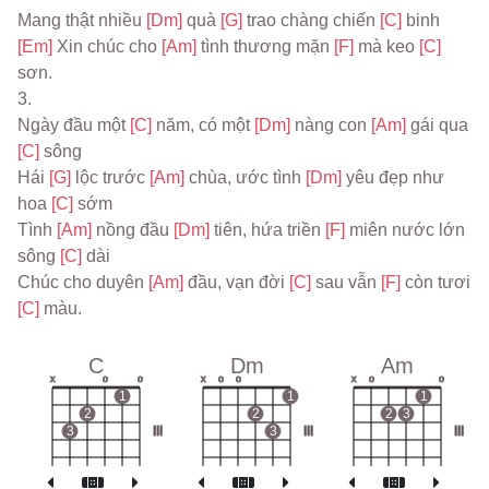
Mang thật nhiều 
[Dm] 
quà 
[G] 
trao chàng chiến 
[C] 
binh
[Em] 
Xin chúc cho 
[Am] 
tình thương mặn 
[F] 
mà keo 
[C] 
sơn.
3.
Ngày đầu một 
[C] 
năm, có một 
[Dm] 
nàng con 
[Am] 
gái qua 
[C] 
sông
Hái 
[G] 
lộc trước 
[Am] 
chùa, ước tình 
[Dm] 
yêu đẹp như 
hoa 
[C] 
sớm
Tình 
[Am] 
nồng đầu 
[Dm] 
tiên, hứa triền 
[F] 
miên nước lớn 
sông 
[C] 
dài
Chúc cho duyên 
[Am] 
đầu, vạn đời 
[C] 
sau vẫn 
[F] 
còn tươi 
[C] 
màu.
C
Dm
Am
x
o
o
x
o
o
x
o
o
1
1
1
2
2
2
3
3
III
3
III
III