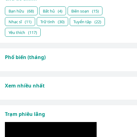
Bạn hữu
(68)
Bất hủ
(4)
Biên soạn
(15)
Nhạc sĩ
(11)
Trữ tình
(30)
Tuyển tập
(22)
Yêu thích
(117)
Phổ biến (tháng)
Xem nhiều nhất
Trạm phiêu lãng