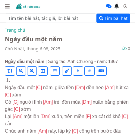
Tìm bài hát
Trang chủ
Ngày đầu một năm
0
Chủ Nhật, tháng 6 08, 2025
Ngày đầu một năm
| Sáng tác: Anh Chương - năm: 1967
b
#
 1.
Ngày đầu một 
[C] 
năm, giữa tiền 
[Dm] 
đồn heo 
[Am] 
hút xa 
[C] 
xăm
Có 
[G] 
người lính 
[Am] 
trẻ, đón mùa 
[Dm] 
xuân bằng phiên 
gác 
[C] 
sớm
Lại 
[Am] 
một lần 
[Dm] 
xuân, trên miền 
[F] 
xa cát đá khô 
[C] 
cằn
Chúc anh năm 
[Am] 
này, lập kỳ 
[C] 
công trên bước đấu 