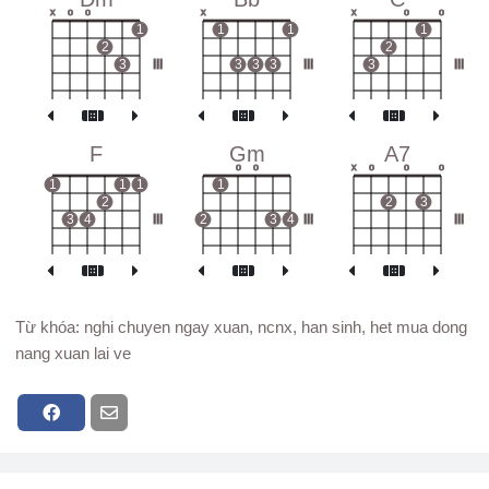
x
o
o
x
x
o
o
1
1
1
1
2
2
3
III
3
3
3
III
3
III
F
Gm
A7
o
o
x
o
o
o
1
1
1
1
2
2
3
3
4
III
2
3
4
III
III
Từ khóa: nghi chuyen ngay xuan, ncnx, han sinh, het mua dong
nang xuan lai ve