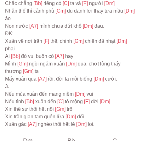
Chắc chẳng 
[Bb] 
riêng có 
[C] 
ta và 
[F] 
người 
[Dm]
Nhân thế thì cảnh phù 
[Gm] 
du danh lợi thay tựa mầu 
[Dm] 
áo
Non nước 
[A7] 
mình chưa dứt khổ 
[Dm] 
đau.
ĐK:
Xuân về nơi trần 
[F] 
thế, chinh 
[Gm] 
chiến đã nhạt 
[Dm] 
phai
Ai 
[Bb] 
đó vui buồn có 
[A7] 
hay
Mình 
[Gm] 
ngồi ngắm xuân 
[Dm] 
qua, chợt lòng thấy 
thương 
[Gm] 
ta
Mấy xuân qua 
[A7] 
rồi, đời ta môi biếng 
[Dm] 
cười.
3.
Nếu mùa xuân đến mang niềm 
[Dm] 
vui
Nếu tình 
[Bb] 
xuân đến 
[C] 
tô mộng 
[F] 
đời 
[Dm]
Xin thế sự thôi hết nổi 
[Gm] 
trôi
Xin trần gian tạm quên lừa 
[Dm] 
dối
Xuân gác 
[A7] 
nghèo thôi hết lẻ 
[Dm] 
loi.
Dm
Bb
C