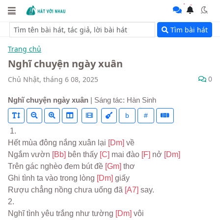
Tìm bài hát
Trang chủ
Nghĩ chuyện ngày xuân
0
Chủ Nhật, tháng 6 08, 2025
Nghĩ chuyện ngày xuân
| Sáng tác: Hàn Sinh
b
#
 1.
Hết mùa đông nắng xuân lại 
[Dm] 
về
Ngắm vườn 
[Bb] 
bên thấy 
[C] 
mai đào 
[F] 
nở 
[Dm]
Trên gác nghèo đem bút đề 
[Gm] 
thơ
Ghi tình ta vào trong lòng 
[Dm] 
giấy
Rượu chẳng nồng chưa uống đã 
[A7] 
say.
2.
Nghĩ tình yêu trắng như tường 
[Dm] 
vôi