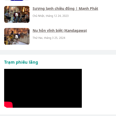
Sương lạnh chiều đông | Mạnh Phát
Chủ Nhật, tháng 12 24, 2023
Nụ hôn vĩnh biệt (Kandagawa)
Thứ Hai, tháng 3 25, 2024
Trạm phiêu lãng