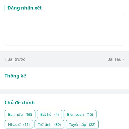
Đăng nhận xét
Bài trước
Bài sau
Thống kê
Chủ đề chính
Bạn hữu
(68)
Bất hủ
(4)
Biên soạn
(15)
Nhạc sĩ
(11)
Trữ tình
(30)
Tuyển tập
(22)