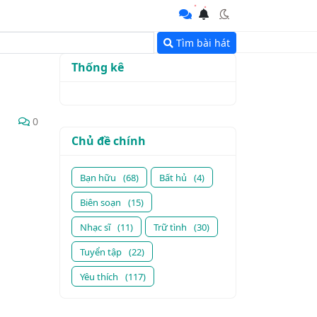
Tìm bài hát
Thống kê
0
Chủ đề chính
Bạn hữu
(68)
Bất hủ
(4)
Biên soạn
(15)
Nhạc sĩ
(11)
Trữ tình
(30)
Tuyển tập
(22)
Yêu thích
(117)