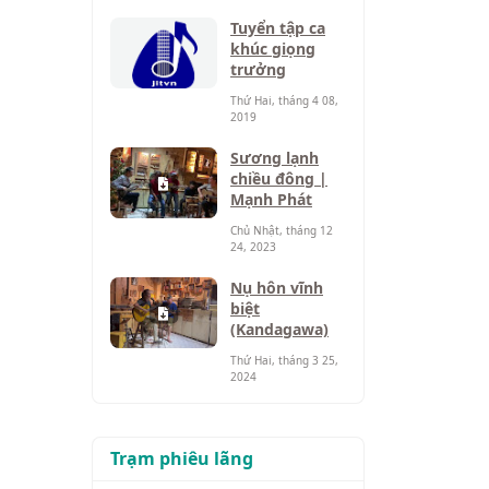
Tuyển tập ca
khúc giọng
trưởng
Thứ Hai, tháng 4 08,
2019
Sương lạnh
chiều đông |
Mạnh Phát
Chủ Nhật, tháng 12
24, 2023
Nụ hôn vĩnh
biệt
(Kandagawa)
Thứ Hai, tháng 3 25,
2024
Trạm phiêu lãng