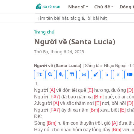
Nhạc sĩ
Chủ đề
Dòng 
Trang chủ
Người về (Santa Lucia)
Thứ Ba, tháng 6 24, 2025
Người về (Santa Lucia)
| Sáng tác: Nhạc Ngoại - Lờ
b
#
 1.
Người 
[A] 
về đón tết quê 
[E] 
hương, đường 
[D]
Người 
[F#7] 
đã bao năm xa 
[Bm] 
quê, có ai cò
2.Người 
[A] 
về sắc thắm nơi 
[E] 
nơi, bồi hồi 
[D]
Người 
[F#7] 
ấy đi xa năm 
[Bm] 
xưa, biết 
[E] 
chă
ĐK:
Sóng 
[Bm] 
ru êm con thuyền trôi, gió 
[A] 
đưa th
Hãy nói cho nhau hôm nay lòng đầy 
[Bm] 
vơi, 