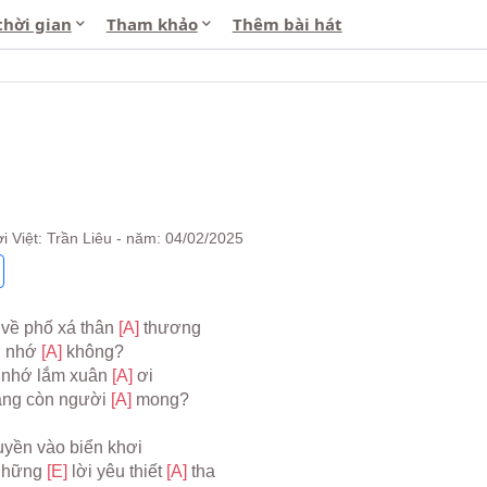
thời gian
Tham khảo
Thêm bài hát
i Việt: Trần Liêu - năm: 04/02/2025
 
về phố xá thân 
[A] 
thương
n nhớ 
[A] 
không?
 
nhớ lắm xuân 
[A] 
ơi
ng còn người 
[A] 
mong?
uyền vào biển khơi
những 
[E] 
lời yêu thiết 
[A] 
tha