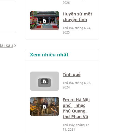
2026
Huyền sử một
chuyện tình
Thứ Ba, tháng 6 24,
2025
Bài sau
Xem nhiều nhất
Tình quê
Thứ Ba, tháng 6 25,
2024
Em ơi Hà Nội
phố | nhạc
Phú Quang,
thơ Phan Vũ
Thứ Bảy, tháng 12
11, 2021