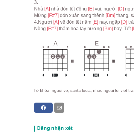
3.
Nhà 
[A] 
nhà đón tết đông 
[E] 
vui, người 
[D] 
ngườ
Mừng 
[F#7] 
đón xuân sang thênh 
[Bm] 
thang, s
4.Người 
[A] 
về đón tết năm 
[E] 
nay, ngập 
[D] 
tr
Nồng 
[F#7] 
thắm hoa lay hương 
[Bm] 
bay, Tết 
[
A
E
x
o
x
o
o
o
o
o
1
2
1
3
2
3
III
III
Từ khóa: nguoi ve, santa lucia, nhac ngoai loi viet 
Đăng nhận xét