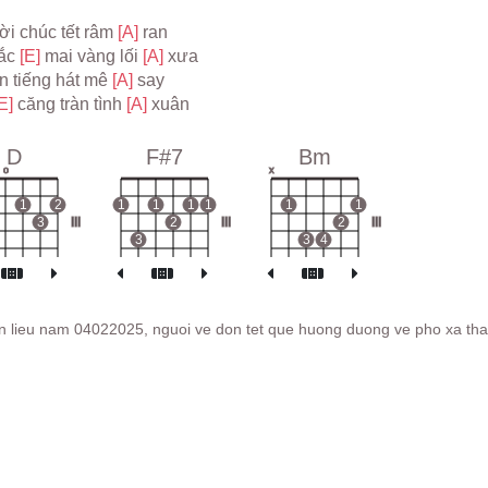
i chúc tết râm 
[A] 
ran
ắc 
[E] 
mai vàng lối 
[A] 
xưa
àn tiếng hát mê 
[A] 
say
E] 
căng tràn tình 
[A] 
xuân
D
F#7
Bm
o
x
1
2
1
1
1
1
1
1
3
III
2
III
2
III
3
3
4
tran lieu nam 04022025, nguoi ve don tet que huong duong ve pho xa th