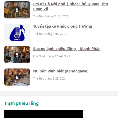
Em ơi Hà Nội phố | nhạc Phú Quang, thơ
Phan Vũ
Thứ Bảy, tháng 12 11, 2021
Tuyển tập ca khúc giọng trưởng
Thứ Hai, tháng 4 08, 2019
Sương lạnh chiều đông | Mạnh Phát
Chủ Nhật, tháng 12 24, 2023
Nụ hôn vĩnh biệt (Kandagawa)
Thứ Hai, tháng 3 25, 2024
Trạm phiêu lãng