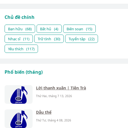
Chủ đề chính
Bạn hữu
(68)
Bất hủ
(4)
Biên soạn
(15)
Nhạc sĩ
(11)
Trữ tình
(30)
Tuyển tập
(22)
Yêu thích
(117)
Phổ biến (tháng)
Lời thanh xuân | Tiên Trà
Thứ Hai, tháng 7 13, 2026
Dẫu thế
Thứ Tư, tháng 4 08, 2026