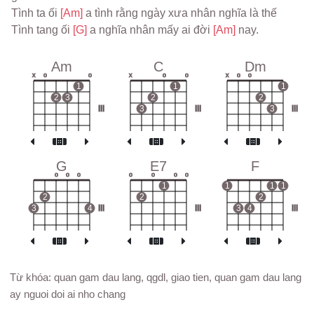
Tình ta ối 
[Am] 
a tình rằng ngày xưa nhân nghĩa là thế
Tình tang ối 
[G] 
a nghĩa nhân mấy ai đời 
[Am] 
nay.
Am
C
Dm
x
o
o
x
o
o
x
o
o
1
1
1
2
3
2
2
III
3
III
3
III
G
E7
F
o
o
o
o
o
o
o
1
1
1
1
2
2
2
3
4
III
III
3
4
III
Từ khóa: quan gam dau lang, qgdl, giao tien, quan gam dau lang
ay nguoi doi ai nho chang