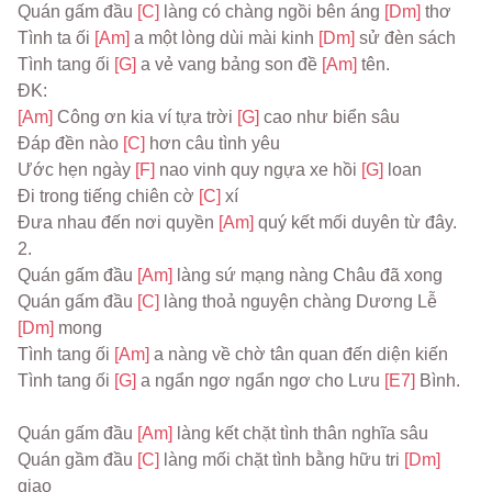
Quán gấm đầu 
[C] 
làng có chàng ngồi bên áng 
[Dm] 
thơ
Tình ta ối 
[Am] 
a một lòng dùi mài kinh 
[Dm] 
sử đèn sách
Tình tang ối 
[G] 
a vẻ vang bảng son đề 
[Am] 
tên.
ĐK:
[Am] 
Công ơn kia ví tựa trời 
[G] 
cao như biển sâu
Đáp đền nào 
[C] 
hơn câu tình yêu
Ước hẹn ngày 
[F] 
nao vinh quy ngựa xe hồi 
[G] 
loan
Đi trong tiếng chiên cờ 
[C] 
xí
Đưa nhau đến nơi quyền 
[Am] 
quý kết mối duyên từ đây.
2.
Quán gấm đầu 
[Am] 
làng sứ mạng nàng Châu đã xong
Quán gấm đầu 
[C] 
làng thoả nguyện chàng Dương Lễ 
[Dm] 
mong
Tình tang ối 
[Am] 
a nàng về chờ tân quan đến diện kiến
Tình tang ối 
[G] 
a ngẩn ngơ ngẩn ngơ cho Lưu 
[E7] 
Bình.
Quán gấm đầu 
[Am] 
làng kết chặt tình thân nghĩa sâu
Quán gầm đầu 
[C] 
làng mối chặt tình bằng hữu tri 
[Dm] 
giao