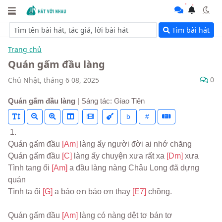
Tìm bài hát
Trang chủ
Quán gấm đầu làng
0
Chủ Nhật, tháng 6 08, 2025
Quán gấm đầu làng
| Sáng tác: Giao Tiên
b
#
 1.
Quán gấm đầu 
[Am] 
làng ấy người đời ai nhớ chăng
Quán gấm đầu 
[C] 
làng ấy chuyện xưa rất xa 
[Dm] 
xưa
Tình tang ối 
[Am] 
a đầu làng nàng Châu Long đã dựng 
quán
Tình ta ối 
[G] 
a báo ơn báo ơn thay 
[E7] 
chồng.
Quán gấm đầu 
[Am] 
làng có nàng dệt tơ bán tơ