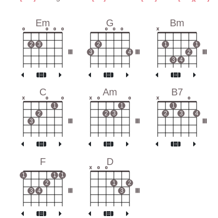
Em
G
Bm
o
o
o
o
o
o
o
x
2
3
2
1
1
III
3
4
III
2
III
3
4
C
Am
B7
x
o
o
x
o
o
x
o
1
1
1
2
2
3
2
3
4
3
III
III
III
F
D
x
o
o
1
1
1
2
1
2
3
4
III
3
III