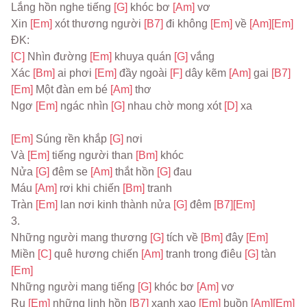
Lắng hồn nghe tiếng 
[G] 
khóc bơ 
[Am] 
vơ
Xin 
[Em] 
xót thương người 
[B7] 
đi không 
[Em] 
về 
[Am]
[Em]
ĐK:
[C] 
Nhìn đường 
[Em] 
khuya quán 
[G] 
vắng
Xác 
[Bm] 
ai phơi 
[Em] 
đầy ngoài 
[F] 
dây kẽm 
[Am] 
gai 
[B7]
[Em] 
Một đàn em bé 
[Am] 
thơ
Ngơ 
[Em] 
ngác nhìn 
[G] 
nhau chờ mong xót 
[D] 
xa
[Em] 
Súng rền khắp 
[G] 
nơi
Và 
[Em] 
tiếng người than 
[Bm] 
khóc
Nửa 
[G] 
đêm se 
[Am] 
thắt hồn 
[G] 
đau
Máu 
[Am] 
rơi khi chiến 
[Bm] 
tranh
Tràn 
[Em] 
lan nơi kinh thành nửa 
[G] 
đêm 
[B7]
[Em]
3.
Những người mang thương 
[G] 
tích về 
[Bm] 
đây 
[Em]
Miền 
[C] 
quê hương chiến 
[Am] 
tranh trong điêu 
[G] 
tàn 
[Em]
Những người mang tiếng 
[G] 
khóc bơ 
[Am] 
vơ
Ru 
[Em] 
những linh hồn 
[B7] 
xanh xao 
[Em] 
buồn 
[Am]
[Em]