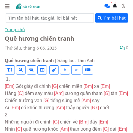
Tìm bài hát
Trang chủ
Quê hương chiến tranh
0
Thứ Sáu, tháng 6 06, 2025
Quê hương chiến tranh
| Sáng tác: Tâm Anh
b
#
 1.
[Em] 
Gót giày đi chinh 
[G] 
chiến miền 
[Bm] 
xa 
[Em]
Hàng 
[C] 
đêm say máu 
[Am] 
xương quân tham 
[G] 
tàn 
[Em]
Chiến trường van 
[G] 
tiếng súng mê 
[Am] 
say
Ai 
[Em] 
có khóc thương 
[Am] 
thây người 
[B7] 
chết
2.
Những người đi chinh 
[G] 
chiến về 
[Bm] 
đây 
[Em]
Nhìn 
[C] 
quê hương khóc 
[Am] 
than trong đêm 
[G] 
dài 
[Em]