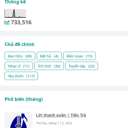
Thống kê
733,516
Chủ đề chính
Bạn hữu
(68)
Bất hủ
(4)
Biên soạn
(15)
Nhạc sĩ
(11)
Trữ tình
(30)
Tuyển tập
(22)
Yêu thích
(117)
Phổ biến (tháng)
Lời thanh xuân | Tiên Trà
Thứ Hai, tháng 7 13, 2026