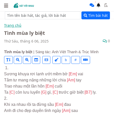
Tìm bài hát
Trang chủ
Tình mùa ly biệt
0
Thứ Sáu, tháng 6 06, 2025
Tình mùa ly biệt
| Sáng tác: Anh Việt Thanh & Trúc Minh
b
#
 1.
Sương khuya rơi lạnh ướt mềm bờ 
[Em] 
vai
Tâm tư mang nặng những lời chia 
[Am] 
tay
Trao nhau một lần hôn 
[Em] 
cuối
Ta 
[C] 
còn lưu luyến 
[G] 
gì, 
[C] 
trước giờ biệt 
[B7] 
ly.
2.
Khi xa nhau rồi ta đừng sầu 
[Em] 
đau
Anh đi cho đẹp duyên tình ngày 
[Am] 
sau