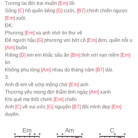
Tương lai đời trai muôn 
[Em] 
lối
Sông 
[C] 
hồ quên tiếng 
[G] 
cười, 
[B7] 
chinh chiến ngược 
[Em] 
xuôi.
ĐK:
Phương 
[Em] 
xa anh nhớ tin thư về
Để người hậu 
[G] 
phương vơi bớt cô 
[Em] 
đơn, quên nỗi u 
[Am] 
buồn
Riêng 
[D] 
em em khắc sâu ân 
[Bm] 
tình với vạn niềm 
[Em] 
tin
Không phụ lòng 
[Am] 
nhau dù tháng năm 
[B7] 
dài.
3.
Anh đi em về ướp mộng chờ 
[Em] 
anh
Thương yêu mong đợi thắm tình ngày 
[Am] 
xanh
Khi quê mẹ thôi chinh 
[Em] 
chiến
Anh 
[C] 
về vui ước 
[G] 
nguyện 
[B7] 
đôi mình đẹp 
[Em] 
duyên.
Em
Am
C
o
o
o
o
x
o
o
x
o
o