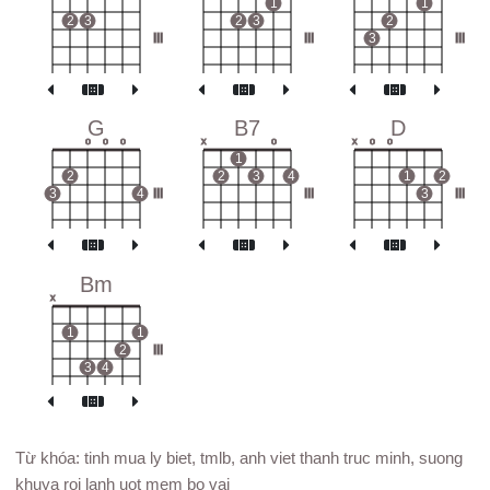
1
1
2
3
2
3
2
III
III
3
III
G
B7
D
o
o
o
x
o
x
o
o
1
2
2
3
4
1
2
3
4
III
III
3
III
Bm
x
1
1
2
III
3
4
Từ khóa: tinh mua ly biet, tmlb, anh viet thanh truc minh, suong
khuya roi lanh uot mem bo vai