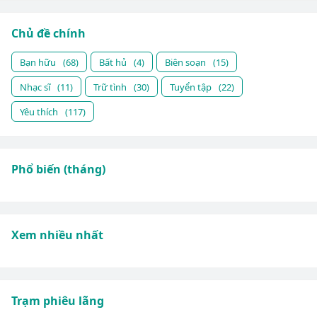
Chủ đề chính
Bạn hữu
(68)
Bất hủ
(4)
Biên soạn
(15)
Nhạc sĩ
(11)
Trữ tình
(30)
Tuyển tập
(22)
Yêu thích
(117)
Phổ biến (tháng)
Xem nhiều nhất
Trạm phiêu lãng