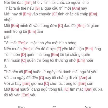
Nói lên đau 
[Em] 
khổ vì tình tôi chắc có người che
Thật ra là thế nếu 
[G] 
ai qua cầu thì mới 
[Am] 
hay
Mới hay đi 
[Em] 
vào chuyện 
[C] 
tình chắc đã chấp 
[Em] 
nhận
Một 
[Bm] 
mình đi vào trong đớn 
[C] 
đau để 
[Bm] 
rồi giam 
mình trong tối 
[Em] 
tăm
ĐK:
Tôi mất 
[Em] 
đi một tình yêu một hình bóng
Nên muốn 
[Am] 
quên để được 
[F] 
yên khỏi bận 
[Em] 
lòng
Tôi muốn 
[D] 
quên mà lòng 
[Bm] 
tôi lại chẳng quên
Khi muốn 
[C] 
quên thì lòng tôi thương nhớ 
[Em] 
hoài
3.
Thế nên tôi 
[Em] 
buồn từ ngày trót đánh mất người yêu
Và sau ngày đó đến 
[G] 
nay tôi chẳng đi với 
[Am] 
ai
Với ai bây 
[Em] 
giờ mà 
[C] 
chờ lúc trong tôi 
[Em] 
còn
Một 
[Bm] 
người đang ngủ trong trái 
[C] 
tim mặc 
[Bm] 
dù xa 
rồi tôi vẫn 
[Em] 
yêu
Em
G
Am