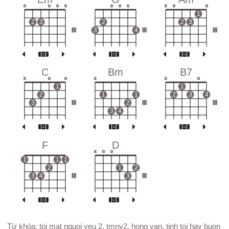
o
o
o
o
o
o
o
x
o
o
1
2
3
2
2
3
III
3
4
III
III
C
Bm
B7
x
o
o
x
x
o
1
1
2
1
1
2
3
4
3
III
2
III
III
3
4
F
D
x
o
o
1
1
1
2
1
2
3
4
III
3
III
Từ khóa: toi mat nguoi yeu 2, tmny2, hong van, tinh toi hay buon