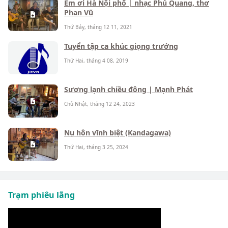
Em ơi Hà Nội phố | nhạc Phú Quang, thơ
Phan Vũ
Thứ Bảy, tháng 12 11, 2021
Tuyển tập ca khúc giọng trưởng
Thứ Hai, tháng 4 08, 2019
Sương lạnh chiều đông | Mạnh Phát
Chủ Nhật, tháng 12 24, 2023
Nụ hôn vĩnh biệt (Kandagawa)
Thứ Hai, tháng 3 25, 2024
Trạm phiêu lãng