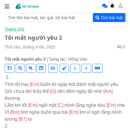
Tìm bài hát
Trang chủ
Tôi mất người yêu 2
0
Thứ Sáu, tháng 6 06, 2025
Tôi mất người yêu 2
| Sáng tác: Hồng Vân
b
#
 1.
Tính tôi hay 
[Em] 
buồn từ ngày trót đánh mất người yêu
Giờ chưa tìm thấy thế 
[G] 
nên đêm ngày tôi nhớ 
[Am] 
thương
Lắm khi tôi 
[Em] 
ngồi một 
[C] 
mình lắng nghe đau 
[Em] 
nhẹ
Vì 
[Bm] 
tình nghe buồn qua trái 
[Em] 
tim vì ngỡ rằng mình 
tương 
[B7] 
tư
2.