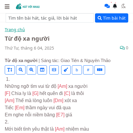
Tìm bài hát
Trang chủ
Từ độ xa người
0
Thứ Tư, tháng 6 04, 2025
Từ độ xa người
| Sáng tác: Giao Tiên & Nguyên Thảo
b
#
 1.
Những ngỡ tìm vui từ độ 
[Am] 
xa người
[F] 
Chia ly là 
[G] 
hết quên đi 
[C] 
là thôi
[Am] 
Thế mà lòng luôn 
[Dm] 
xót xa
Tiếc 
[Em] 
thầm ngày vui đã qua
Em nghe nỗi niềm băng 
[E7] 
giá
2.
Mới biết tình yêu thật là 
[Am] 
nhiệm màu