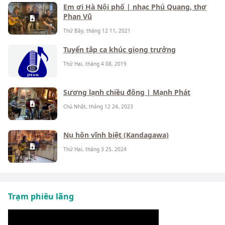
Em ơi Hà Nội phố | nhạc Phú Quang, thơ
Phan Vũ
Thứ Bảy, tháng 12 11, 2021
Tuyển tập ca khúc giọng trưởng
Thứ Hai, tháng 4 08, 2019
Sương lạnh chiều đông | Mạnh Phát
Chủ Nhật, tháng 12 24, 2023
Nụ hôn vĩnh biệt (Kandagawa)
Thứ Hai, tháng 3 25, 2024
Trạm phiêu lãng