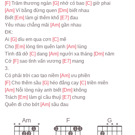
[F] 
Trăm thương ngàn 
[G] 
nhớ có bao 
[C] 
giờ phai
[Am] 
Ví bằng đừng quen 
[Dm] 
biết nhau
Biết 
[Em] 
làm gì thêm khổ 
[E7] 
đau
Yêu nhau chẳng mãi 
[Am] 
gần nhau
ĐK:
Ai 
[G] 
dìu em qua cơn 
[C] 
mê
Cho 
[Em] 
lòng tìm quên lạnh 
[Am] 
lùng
Tình đã dở 
[C] 
dang 
[Am] 
người xa tháng 
[Dm] 
năm
Cớ 
[F] 
sao tình vấn vương 
[E7] 
mang
3.
Có phải trời cao tạo niềm 
[Am] 
ưu phiền
[F] 
Cho thêm sầu 
[G] 
héo đắng cay 
[C] 
triền miên
[Am] 
Nỗi lòng này anh biết 
[Dm] 
không
Trách 
[Em] 
làm gì câu thuỷ 
[E7] 
chung
Quên đi cho bớt 
[Am] 
sầu đau
Am
F
G
x
o
o
o
o
o
1
1
1
1
2
3
2
2