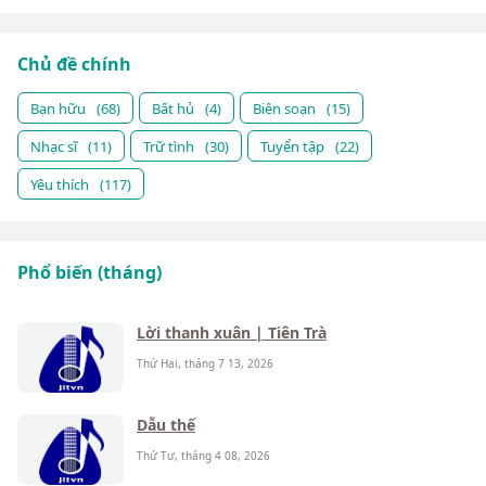
Chủ đề chính
Bạn hữu
(68)
Bất hủ
(4)
Biên soạn
(15)
Nhạc sĩ
(11)
Trữ tình
(30)
Tuyển tập
(22)
Yêu thích
(117)
Phổ biến (tháng)
Lời thanh xuân | Tiên Trà
Thứ Hai, tháng 7 13, 2026
Dẫu thế
Thứ Tư, tháng 4 08, 2026