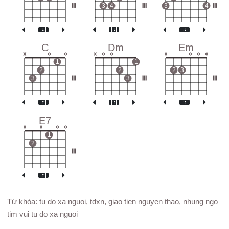
III
3
4
III
3
4
III
C
Dm
Em
x
o
o
x
o
o
o
o
o
o
1
1
2
2
2
3
3
III
3
III
III
E7
o
o
o
o
1
2
III
Từ khóa: tu do xa nguoi, tdxn, giao tien nguyen thao, nhung ngo
tim vui tu do xa nguoi